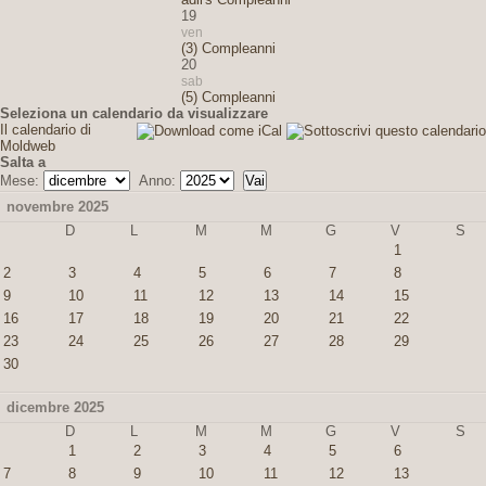
19
ven
(3) Compleanni
20
sab
(5) Compleanni
Seleziona un calendario da visualizzare
Il calendario di
Moldweb
Salta a
Mese:
Anno:
novembre 2025
D
L
M
M
G
V
S
1
2
3
4
5
6
7
8
9
10
11
12
13
14
15
16
17
18
19
20
21
22
23
24
25
26
27
28
29
30
dicembre 2025
D
L
M
M
G
V
S
1
2
3
4
5
6
7
8
9
10
11
12
13