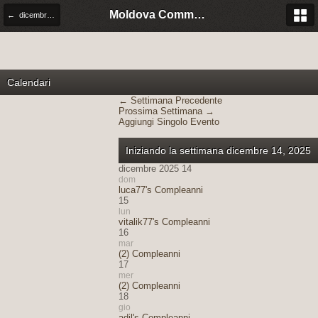
Moldova Community Italia
← dicembre 2025
Calendari
← Settimana Precedente
Prossima Settimana →
Aggiungi Singolo Evento
Iniziando la settimana dicembre 14, 2025
dicembre 2025 14
dom
luca77's Compleanni
15
lun
vitalik77's Compleanni
16
mar
(2) Compleanni
17
mer
(2) Compleanni
18
gio
adil's Compleanni