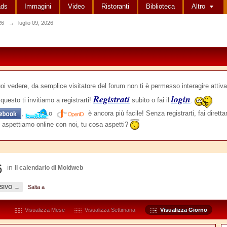
ads
Immagini
Video
Ristoranti
Biblioteca
Altro
26
→
luglio 09, 2026
edere, da semplice visitatore del forum non ti è permesso interagire attiva
Registrati
login
questo ti invitiamo a registrarti!
subito o fai il
.
,
o
è ancora più facile! Senza registrarti, fai dirett
 aspettiamo online con noi, tu cosa aspetti?
6
in
Il calendario di Moldweb
SIVO →
Salta a
Visualizza Mese
Visualizza Settimana
Visualizza Giorno