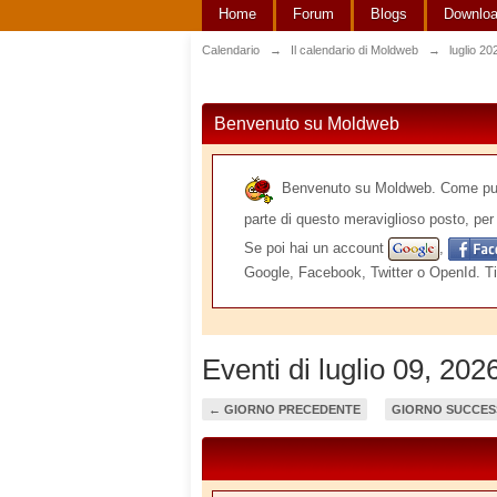
Home
Forum
Blogs
Downlo
Calendario
→
Il calendario di Moldweb
→
luglio 20
Benvenuto su Moldweb
Benvenuto su Moldweb. Come puoi v
parte di questo meraviglioso posto, per 
Se poi hai un account
,
Google, Facebook, Twitter o OpenId. Ti
Eventi di luglio 09, 202
← GIORNO PRECEDENTE
GIORNO SUCCES