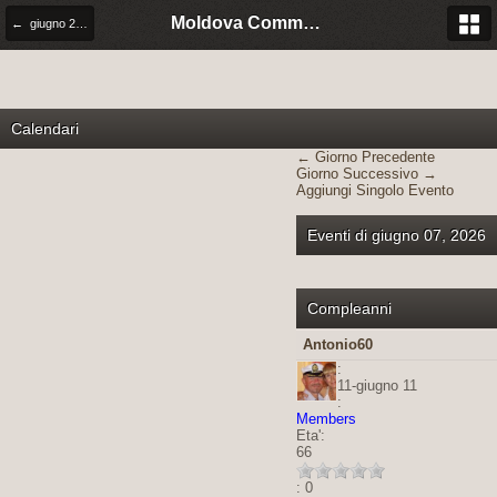
Moldova Community Italia
← giugno 2026
Calendari
← Giorno Precedente
Giorno Successivo →
Aggiungi Singolo Evento
Eventi di giugno 07, 2026
Compleanni
Antonio60
:
11-giugno 11
:
Members
Eta':
66
: 0