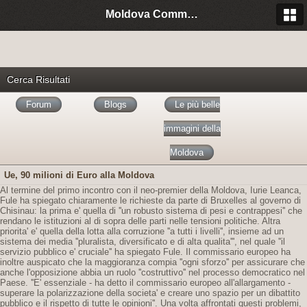
Moldova Community Italia
Cerca Risultati
Forum
Blogs
Le più belle
immagini della
Moldova
Ue, 90 milioni di Euro alla Moldova
Al termine del primo incontro con il neo-premier della Moldova, Iurie Leanca,
Fule ha spiegato chiaramente le richieste da parte di Bruxelles al governo di
Chisinau: la prima e' quella di ''un robusto sistema di pesi e contrappesi'' che
rendano le istituzioni al di sopra delle parti nelle tensioni politiche. Altra
priorita' e' quella della lotta alla corruzione ''a tutti i livelli'', insieme ad un
sistema dei media ''pluralista, diversificato e di alta qualita''', nel quale ''il
servizio pubblico e' cruciale'' ha spiegato Fule. Il commissario europeo ha
inoltre auspicato che la maggioranza compia ''ogni sforzo'' per assicurare che
anche l'opposizione abbia un ruolo ''costruttivo'' nel processo democratico nel
Paese. ''E' essenziale - ha detto il commissario europeo all'allargamento -
superare la polarizzazione della societa' e creare uno spazio per un dibattito
pubblico e il rispetto di tutte le opinioni''. Una volta affrontati questi problemi,