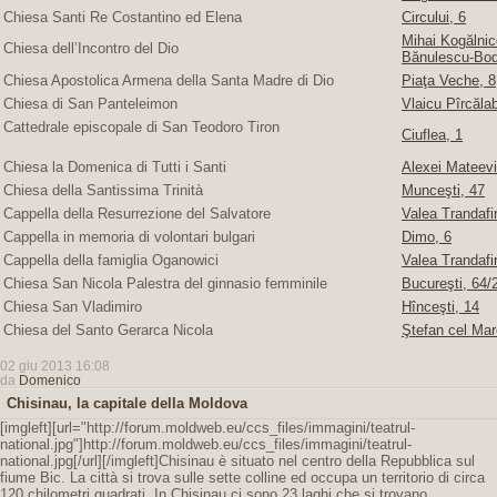
Chiesa Santi Re Costantino ed Elena
Circului, 6
Mihai Kogălnice
Chiesa dell’Incontro del Dio
Bănulescu-Bod
Chiesa Apostolica Armena della Santa Madre di Dio
Piaţa Veche, 8
Chiesa di San Panteleimon
Vlaicu Pîrcăla
Cattedrale episcopale di San Teodoro Tiron
Ciuflea, 1
Chiesa la Domenica di Tutti i Santi
Alexei Mateevi
Chiesa della Santissima Trinità
Munceşti, 47
Cappella della Resurrezione del Salvatore
Valea Trandafir
Cappella in memoria di volontari bulgari
Dimo, 6
Cappella della famiglia Oganowici
Valea Trandafir
Chiesa San Nicola Palestra del ginnasio femminile
Bucureşti, 64/2
Chiesa San Vladimiro
Hînceşti, 14
Chiesa del Santo Gerarca Nicola
Ştefan cel Mar
02 giu 2013 16:08
da
Domenico
Chisinau, la capitale della Moldova
[imgleft][url="http://forum.moldweb.eu/ccs_files/immagini/teatrul-
national.jpg"]http://forum.moldweb.eu/ccs_files/immagini/teatrul-
national.jpg[/url][/imgleft]Chisinau è situato nel centro della Repubblica sul
fiume Bic. La città si trova sulle sette colline ed occupa un territorio di circa
120 chilometri quadrati. In Chisinau ci sono 23 laghi che si trovano