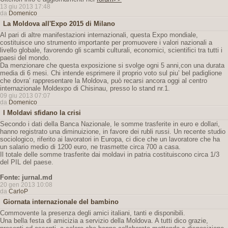
13 giu 2013 17:48
da
Domenico
La Moldova all'Expo 2015 di Milano
Al pari di altre manifestazioni internazionali, questa Expo mondiale,
costituisce uno strumento importante per promuovere i valori nazionali a
livello globale, favorendo gli scambi culturali, economici, scientifici tra tutti i
paesi del mondo.
Da menzionare che questa exposizione si svolge ogni 5 anni,con una durata
media di 6 mesi. Chi intende esprimere il proprio voto sul piu’ bel padiglione
che dovra’ rappresentare la Moldova, può recarsi ancora oggi al centro
internazionale Moldexpo di Chisinau, presso lo stand nr.1.
09 giu 2013 07:07
da
Domenico
I Moldavi sfidano la crisi
Secondo i dati della Banca Nazionale, le somme trasferite in euro e dollari,
hanno registrato una diminuizione, in favore dei rubli russi. Un recente studio
sociologico, riferito ai lavoratori in Europa, ci dice che un lavoratore che ha
un salario medio di 1200 euro, ne trasmette circa 700 a casa.
Il totale delle somme trasferite dai moldavi in patria costituiscono circa 1/3
del PIL del paese.
Fonte: jurnal.md
20 gen 2013 10:08
da
CarloP
Giornata internazionale del bambino
Commovente la presenza degli amici italiani, tanti e disponibili.
Una bella festa di amicizia a servizio della Moldova. A tutti dico grazie,