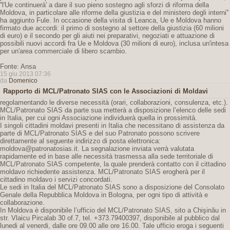
''l'Ue continuerà' a dare il suo pieno sostegno agli sforzi di riforma della
Moldova, in particolare alle riforme della giustizia e del ministero degli interni''
ha aggiunto Fule. In occasione della visita di Leanca, Ue e Moldova hanno
firmato due accordi: il primo di sostegno al settore della giustizia (60 milioni
di euro) e il secondo per gli aiuti nei preparativi, negoziati e attuazione di
possibili nuovi accordi fra Ue e Moldova (30 milioni di euro), inclusa un'intesa
per un'area commerciale di libero scambio.
Fonte: Ansa
15 giu 2013 07:36
da
Domenico
Rapporto di MCL/Patronato SIAS con le Associazioni di Moldavi
regolamentando le diverse necessità (orari, collaborazioni, consulenza, etc.).
MCL/Patronato SIAS da parte sua metterà a disposizione l’elenco delle sedi
in Italia, per cui ogni Associazione individuerà quella in prossimità.
I singoli cittadini moldavi presenti in Italia che necessitano di assistenza da
parte di MCL/Patronato SIAS e del suo Patronato possono scrivere
direttamente al seguente indirizzo di posta elettronica:
moldova@patronatosias.it. La segnalazione inviata verrà valutata
rapidamente ed in base alle necessità trasmessa alla sede territoriale di
MCL/Patronato SIAS competente, la quale prenderà contatto con il cittadino
moldavo richiedente assistenza. MCL/Patronato SIAS erogherà per il
cittadino moldavo i servizi concordati.
Le sedi in Italia del MCL/Patronato SIAS sono a disposizione del Consolato
Genale della Repubblica Moldova in Bologna, per ogni tipo di attività e
collaborazione.
In Moldova è disponibile l’ufficio del MCL/Patronato SIAS, sito a Chişinău in
str. Vlaicu Pircalab 30 of.7, tel. +373.79400397, disponibile al pubblico dal
lunedi al venerdi, dalle ore 09.00 alle ore 16.00. Tale ufficio eroga i seguenti