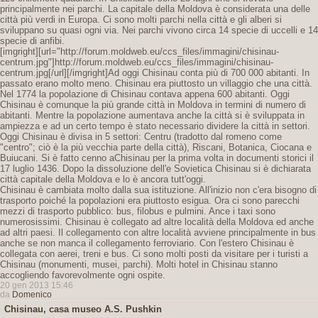
principalmente nei parchi. La capitale della Moldova è considerata una delle
città più verdi in Europa. Ci sono molti parchi nella città e gli alberi si
sviluppano su quasi ogni via. Nei parchi vivono circa 14 specie di uccelli e 14
specie di anfibi.
[imgright][url="http://forum.moldweb.eu/ccs_files/immagini/chisinau-
centrum.jpg"]http://forum.moldweb.eu/ccs_files/immagini/chisinau-
centrum.jpg[/url][/imgright]Ad oggi Chisinau conta più di 700 000 abitanti. In
passato erano molto meno. Chisinau era piuttosto un villaggio che una città.
Nel 1774 la popolazione di Chisinau contava appena 600 abitanti. Oggi
Chisinau è comunque la più grande città in Moldova in termini di numero di
abitanti. Mentre la popolazione aumentava anche la città si è sviluppata in
ampiezza e ad un certo tempo è stato necessario dividere la città in settori.
Oggi Chisinau è divisa in 5 settori: Centru (tradotto dal romeno come
"centro"; ciò è la più vecchia parte della città), Riscani, Botanica, Ciocana e
Buiucani. Si è fatto cenno aChisinau per la prima volta in documenti storici il
17 luglio 1436. Dopo la dissoluzione dell'e Sovietica Chisinau si è dichiarata
città capitale della Moldova e lo è ancora tutt'oggi.
Chisinau è cambiata molto dalla sua istituzione. All'inizio non c'era bisogno di
trasporto poiché la popolazioni era piuttosto esigua. Ora ci sono parecchi
mezzi di trasporto pubblico: bus, filobus e pulmini. Ance i taxi sono
numerosissimi. Chisinau è collegato ad altre località della Moldova ed anche
ad altri paesi. Il collegamento con altre località avviene principalmente in bus
anche se non manca il collegamento ferroviario. Con l'estero Chisinau è
collegata con aerei, treni e bus. Ci sono molti posti da visitare per i turisti a
Chisinau (monumenti, musei, parchi). Molti hotel in Chisinau stanno
accogliendo favorevolmente ogni ospite.
20 gen 2013 15:46
da
Domenico
Chisinau, casa museo A.S. Pushkin