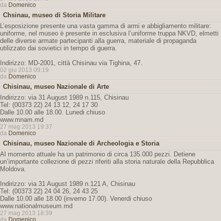
da
Domenico
Chsinau, museo di Storia Militare
L’esposizione presente una vasta gamma di armi e abbigliamento militare:
uniforme, nel museo è presente in esclusiva l’uniforme truppa NKVD, elmetti
delle diverse armate partecipanti alla guerra, materiale di propaganda
utilizzato dai sovietici in tempo di guerra.
Indirizzo: MD-2001, città Chisinau via Tighina, 47.
02 giu 2013 09:19
da
Domenico
Chisinau, museo Nazionale di Arte
Indirizzo: via 31 August 1989 n.115, Chisinau
Tel: (00373 22) 24 13 12, 24 17 30
Dalle 10.00 alle 18.00. Lunedi chiuso
www.mnam.md
27 mag 2013 19:37
da
Domenico
Chisinau, museo Nazionale di Archeologia e Storia
Al momento attuale ha un patrimonio di circa 135.000 pezzi. Detiene
un’importante collezione di pezzi riferiti alla storia naturale della Repubblica
Moldova.
Indirizzo: via 31 August 1989 n.121 A, Chisinau
Tel: (00373 22) 24 04 26, 24 43 25
Dalle 10.00 alle 18.00 (inverno 17.00). Venerdi chiuso
www.nationalmuseum.md
27 mag 2013 18:39
da
Domenico