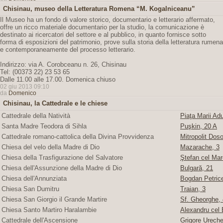
Chisinau, museo della Letteratura Romena “M. Kogalniceanu”
Il Museo ha un fondo di valore storico, documentario e letterario affermato,
offre un ricco materiale documentario per la studio, la comunicazione è
destinato ai ricercatori del settore e al pubblico, in quanto fornisce sotto
forma di esposizioni del patrimonio, prove sulla storia della letteratura rumena
e contemporaneamente del processo letterario.
Indirizzo: via A. Corobceanu n. 26, Chisinau
Tel: (00373 22) 23 53 65
Dalle 11.00 alle 17.00. Domenica chiuso
02 giu 2013 09:10
da
Domenico
Chisinau, la Cattedrale e le chiese
Cattedrale della Natività
Piaţa Marii Adu
Santa Madre Teodora di Sihla
Puşkin, 20 A
Cattedrale romano-cattolica della Divina Provvidenza
Mitropolit Doso
Chiesa del velo della Madre di Dio
Mazarache, 3
Chiesa della Trasfigurazione del Salvatore
Ştefan cel Mare
Chiesa dell'Assunzione della Madre di Dio
Bulgară, 21
Chiesa dell'Annunziata
Bogdan Petric
Chiesa San Dumitru
Traian, 3
Chiesa San Giorgio il Grande Martire
Sf. Gheorghe, 4
Chiesa Santo Martiro Haralambie
Alexandru cel 
Cattedrale dell'Ascensione
Grigore Ureche,