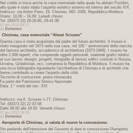
Nel cortile si trova anche la casa memoriale nella quale ha abitato Pushkin,
alla quale è stato ridato l’aspetto estetico esterno ed interno del secolo XIX.
Indirizzo: via Anton Pann, 19, Chisinau. MD- 2005, Repubblica Moldova
Orario: 10,00 – 16,00. Lunedì chiuso
Tel: (00373 22) 29-26-85; 29-41-38
02 giu 2013 08:27
da
Domenico
Chisinau, casa memoriale “Alexei Sciusev”
Questa casa è stata acquistata dal padre del futuro architetto. Il museo è
stato inaugurato nel 1973 nella sua casa, nel 100 ° anniversario della nascita
del famoso architetto, accademico di architettura (1873-1949). I museo ha
oltre 2.000 reperti, che comprende oggetti personali, materiali grafici relativi
al suo lavoro; disegni, progetti, fotografie di famosi edifici costruiti in Russia,
Ucraina, Uzbekistan, ecc, compresa la Repubblica di Moldova. Il museo ha
una ricca bibliografia riguardante l'architettura di Chisinau e di architetti che
hanno contribuito a creare l'aspetto della città.
Tecniche di costruzione: pietra intonacata
Fa parte del Patrimonio Storico Nazionale
Data: 2 ° metà del sec. XIX
Indirizzo: via A. Sciusev n.77, Chisinau
Tel: (00373 22) 22 03 08
Dalle 09.00 alle 18.00. Venerdi chiuso
02 giu 2013 16:00
da
Domenico
Aeroporto di Chisinau, si valuta di nuovo la concessione.
Sto parlando dell'intenzione del Governo di dare in concessione l'Aeroporto