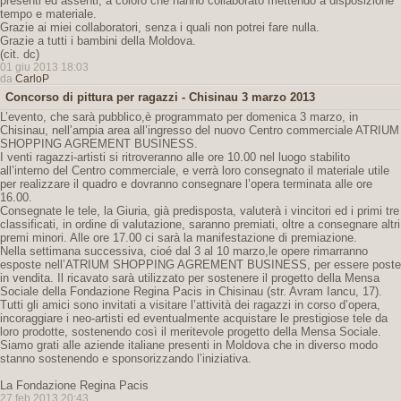
presenti ed assenti, a coloro che hanno collaborato mettendo a disposizione
tempo e materiale.
Grazie ai miei collaboratori, senza i quali non potrei fare nulla.
Grazie a tutti i bambini della Moldova.
(cit. dc)
01 giu 2013 18:03
da
CarloP
Concorso di pittura per ragazzi - Chisinau 3 marzo 2013
L’evento, che sarà pubblico,è programmato per domenica 3 marzo, in
Chisinau, nell’ampia area all’ingresso del nuovo Centro commerciale ATRIUM
SHOPPING AGREMENT BUSINESS.
I venti ragazzi-artisti si ritroveranno alle ore 10.00 nel luogo stabilito
all’interno del Centro commerciale, e verrà loro consegnato il materiale utile
per realizzare il quadro e dovranno consegnare l’opera terminata alle ore
16.00.
Consegnate le tele, la Giuria, già predisposta, valuterà i vincitori ed i primi tre
classificati, in ordine di valutazione, saranno premiati, oltre a consegnare altri
premi minori. Alle ore 17.00 ci sarà la manifestazione di premiazione.
Nella settimana successiva, cioé dal 3 al 10 marzo,le opere rimarranno
esposte nell’ATRIUM SHOPPING AGREMENT BUSINESS, per essere poste
in vendita. Il ricavato sarà utilizzato per sostenere il progetto della Mensa
Sociale della Fondazione Regina Pacis in Chisinau (str. Avram Iancu, 17).
Tutti gli amici sono invitati a visitare l’attività dei ragazzi in corso d’opera,
incoraggiare i neo-artisti ed eventualmente acquistare le prestigiose tele da
loro prodotte, sostenendo così il meritevole progetto della Mensa Sociale.
Siamo grati alle aziende italiane presenti in Moldova che in diverso modo
stanno sostenendo e sponsorizzando l’iniziativa.
La Fondazione Regina Pacis
27 feb 2013 20:43