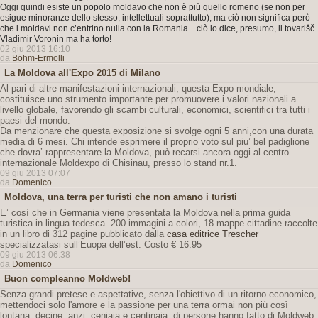
Oggi quindi esiste un popolo moldavo che non è più quello romeno (se non per
esigue minoranze dello stesso, intellettuali soprattutto), ma ciò non significa però
che i moldavi non c’entrino nulla con la Romania…ciò lo dice, presumo, il tovarišč
Vladimir Voronin ma ha torto!
02 giu 2013 16:10
da
Böhm-Ermolli
La Moldova all'Expo 2015 di Milano
Al pari di altre manifestazioni internazionali, questa Expo mondiale,
costituisce uno strumento importante per promuovere i valori nazionali a
livello globale, favorendo gli scambi culturali, economici, scientifici tra tutti i
paesi del mondo.
Da menzionare che questa exposizione si svolge ogni 5 anni,con una durata
media di 6 mesi. Chi intende esprimere il proprio voto sul piu’ bel padiglione
che dovra’ rappresentare la Moldova, può recarsi ancora oggi al centro
internazionale Moldexpo di Chisinau, presso lo stand nr.1.
09 giu 2013 07:07
da
Domenico
Moldova, una terra per turisti che non amano i turisti
E’ così che in Germania viene presentata la Moldova nella prima guida
turistica in lingua tedesca. 200 immagini a colori, 18 mappe cittadine raccolte
in un libro di 312 pagine pubblicato dalla
casa editrice Trescher
specializzatasi sull’Euopa dell’est. Costo € 16.95
09 giu 2013 06:38
da
Domenico
Buon compleanno Moldweb!
Senza grandi pretese e aspettative, senza l'obiettivo di un ritorno economico,
mettendoci solo l'amore e la passione per una terra ormai non più così
lontana, decine, anzi, ceniaia e centinaia, di persone hanno fatto di Moldweb