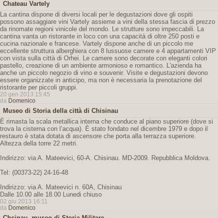
Chateau Vartely
La cantina dispone di diversi locali per le degustazioni dove gli ospiti
possono assaggiare vini Vartely assieme a vini della stessa fascia di prezzo
da rinomate regioni vinicole del mondo. Le strutture sono impeccabili. La
cantina vanta un ristorante in loco con una capacità di oltre 250 posti e
cucina nazionale e francese. Vartely dispone anche di un piccolo me
eccellente struttura alberghiera con 8 lussuose camere e 4 appartamenti VIP
con vista sulla città di Orhei. Le camere sono decorate con eleganti colori
pastello, creazione di un ambiente armonioso e romantico. L'azienda ha
anche un piccolo negozio di vino e souvenir. Visite e degustazioni devono
essere organizzate in anticipo, ma non è necessaria la prenotazione del
ristorante per piccoli gruppi.
20 gen 2013 15:45
da
Domenico
Museo di Storia della città di Chisinau
È rimasta la scala metallica interna che conduce al piano superiore (dove si
trova la cisterna con l’acqua). È stato fondato nel dicembre 1979 e dopo il
restauro è stata dotata di ascensore che porta alla terrazza superiore.
Altezza della torre 22 metri.
Indirizzo: via A. Mateevici, 60-A. Chisinau. MD-2009. Repubblica Moldova.
Tel: (00373-22) 24-16-48
Indirizzo: via A. Mateevici n. 60A, Chisinau
Dalle 10.00 alle 18.00 Lunedi chiuso
02 giu 2013 16:11
da
Domenico
Chsinau, museo di Storia Militare