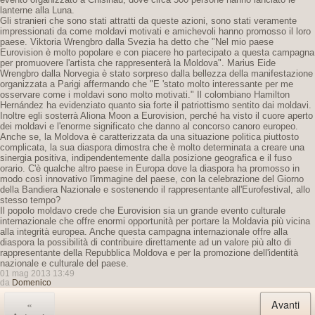
lanterne alla Luna.
Gli stranieri che sono stati attratti da queste azioni, sono stati veramente
impressionati da come moldavi motivati ​​e amichevoli hanno promosso il loro
paese. Viktoria Wrengbro dalla Svezia ha detto che "Nel mio paese
Eurovision è molto popolare e con piacere ho partecipato a questa campagna
per promuovere l'artista che rappresenterà la Moldova". Marius Eide
Wrengbro dalla Norvegia è stato sorpreso dalla bellezza della manifestazione
organizzata a Parigi affermando che "E 'stato molto interessante per me
osservare come i moldavi sono molto motivati." Il colombiano Hamilton
Hernández ha evidenziato quanto sia forte il patriottismo sentito dai moldavi.
Inoltre egli sosterrà Aliona Moon a Eurovision, perché ha visto il cuore aperto
dei moldavi e l'enorme significato che danno al concorso canoro europeo.
Anche se, la Moldova è caratterizzata da una situazione politica piuttosto
complicata, la sua diaspora dimostra che è molto determinata a creare una
sinergia positiva, indipendentemente dalla posizione geografica e il fuso
orario. C'è qualche altro paese in Europa dove la diaspora ha promosso in
modo così innovativo l'immagine del paese, con la celebrazione del Giorno
della Bandiera Nazionale e sostenendo il rappresentante all'Eurofestival, allo
stesso tempo?
Il popolo moldavo crede che Eurovision sia un grande evento culturale
internazionale che offre enormi opportunità per portare la Moldavia più vicina
alla integrità europea. Anche questa campagna internazionale offre alla
diaspora la possibilità di contribuire direttamente ad un valore più alto di
rappresentante della Repubblica Moldova e per la promozione dell'identità
nazionale e culturale del paese.
01 mag 2013 13:49
da
Domenico
«
Avanti