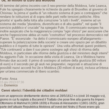
Ue, 90 milioni di Euro alla Moldova
Al termine del primo incontro con il neo-premier della Moldova, Iurie Leanca,
Fule ha spiegato chiaramente le richieste da parte di Bruxelles al governo di
Chisinau: la prima e' quella di ''un robusto sistema di pesi e contrappesi'' che
rendano le istituzioni al di sopra delle parti nelle tensioni politiche. Altra
priorita' e' quella della lotta alla corruzione ''a tutti i livelli'', insieme ad un
sistema dei media ''pluralista, diversificato e di alta qualita''', nel quale ''il
servizio pubblico e' cruciale'' ha spiegato Fule. Il commissario europeo ha
inoltre auspicato che la maggioranza compia ''ogni sforzo'' per assicurare che
anche l'opposizione abbia un ruolo ''costruttivo'' nel processo democratico nel
Paese. ''E' essenziale - ha detto il commissario europeo all'allargamento -
superare la polarizzazione della societa' e creare uno spazio per un dibattito
pubblico e il rispetto di tutte le opinioni''. Una volta affrontati questi problemi,
''l'Ue continuerà' a dare il suo pieno sostegno agli sforzi di riforma della
Moldova, in particolare alle riforme della giustizia e del ministero degli interni''
ha aggiunto Fule. In occasione della visita di Leanca, Ue e Moldova hanno
firmato due accordi: il primo di sostegno al settore della giustizia (60 milioni
di euro) e il secondo per gli aiuti nei preparativi, negoziati e attuazione di
possibili nuovi accordi fra Ue e Moldova (30 milioni di euro), inclusa un'intesa
per un'area commerciale di libero scambio.
Fonte: Ansa
15 giu 2013 07:36
da
Domenico
Cenni storici: l'identità dei cittadini moldavi
con un approccio strettamente storico sino al 28/5/1812 n.s (cioè 16 maggio v.s),
giorno in cui fu siglato a Bucarest il Trattato che pose fine alla guerra fra Impero
Ottomano di Mahmut II (1808-1839) e Russia di Alessandro I (1801-1825), gran
parte dell’attuale Repubblica Moldova all’ovest del Nistru (i Russi erano già