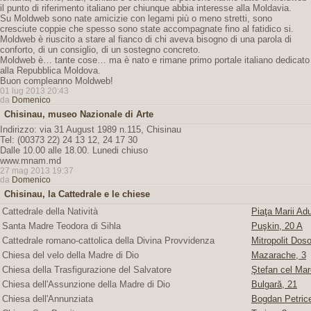
il punto di riferimento italiano per chiunque abbia interesse alla Moldavia.
Su Moldweb sono nate amicizie con legami più o meno stretti, sono
cresciute coppie che spesso sono state accompagnate fino al fatidico si.
Moldweb è riuscito a stare al fianco di chi aveva bisogno di una parola di
conforto, di un consiglio, di un sostegno concreto.
Moldweb è… tante cose… ma è nato e rimane primo portale italiano dedicato
alla Repubblica Moldova.
Buon compleanno Moldweb!
01 lug 2013 20:43
da
Domenico
Chisinau, museo Nazionale di Arte
Indirizzo: via 31 August 1989 n.115, Chisinau
Tel: (00373 22) 24 13 12, 24 17 30
Dalle 10.00 alle 18.00. Lunedi chiuso
www.mnam.md
27 mag 2013 19:37
da
Domenico
Chisinau, la Cattedrale e le chiese
Cattedrale della Natività
Piaţa Marii Adu
Santa Madre Teodora di Sihla
Puşkin, 20 A
Cattedrale romano-cattolica della Divina Provvidenza
Mitropolit Doso
Chiesa del velo della Madre di Dio
Mazarache, 3
Chiesa della Trasfigurazione del Salvatore
Ştefan cel Mare
Chiesa dell'Assunzione della Madre di Dio
Bulgară, 21
Chiesa dell'Annunziata
Bogdan Petric