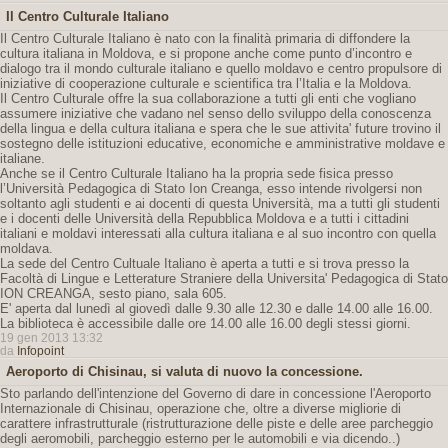
Il Centro Culturale Italiano
Il Centro Culturale Italiano è nato con la finalità primaria di diffondere la
cultura italiana in Moldova, e si propone anche come punto d’incontro e
dialogo tra il mondo culturale italiano e quello moldavo e centro propulsore di
iniziative di cooperazione culturale e scientifica tra l’Italia e la Moldova.
Il Centro Culturale offre la sua collaborazione a tutti gli enti che vogliano
assumere iniziative che vadano nel senso dello sviluppo della conoscenza
della lingua e della cultura italiana e spera che le sue attivita' future trovino il
sostegno delle istituzioni educative, economiche e amministrative moldave e
italiane.
Anche se il Centro Culturale Italiano ha la propria sede fisica presso
l’Università Pedagogica di Stato Ion Creanga, esso intende rivolgersi non
soltanto agli studenti e ai docenti di questa Università, ma a tutti gli studenti
e i docenti delle Università della Repubblica Moldova e a tutti i cittadini
italiani e moldavi interessati alla cultura italiana e al suo incontro con quella
moldava.
La sede del Centro Cultuale Italiano è aperta a tutti e si trova presso la
Facoltà di Lingue e Letterature Straniere della Universita' Pedagogica di Stato
ION CREANGA, sesto piano, sala 605.
E' aperta dal lunedì al giovedì dalle 9.30 alle 12.30 e dalle 14.00 alle 16.00.
La biblioteca è accessibile dalle ore 14.00 alle 16.00 degli stessi giorni.
19 gen 2013 13:32
da
Infopoint
Aeroporto di Chisinau, si valuta di nuovo la concessione.
Sto parlando dell'intenzione del Governo di dare in concessione l'Aeroporto
Internazionale di Chisinau, operazione che, oltre a diverse migliorie di
carattere infrastrutturale (ristrutturazione delle piste e delle aree parcheggio
degli aeromobili, parcheggio esterno per le automobili e via dicendo..)