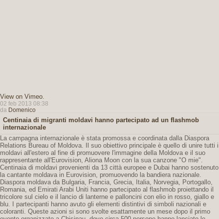
View on Vimeo
.
02 feb 2013 08:38
da
Domenico
Centinaia di migranti moldavi hanno partecipato ad un flashmob
internazionale
La campagna internazionale è stata promossa e coordinata dalla Diaspora
Relations Bureau of Moldova. Il suo obiettivo principale è quello di unire tutti i
moldavi all'estero al fine di promuovere l'immagine della Moldova e il suo
rappresentante all'Eurovision, Aliona Moon con la sua canzone "O mie".
Centinaia di moldavi provenienti da 13 città europee e Dubai hanno sostenuto
la cantante moldava in Eurovision, promuovendo la bandiera nazionale.
Diaspora moldava da Bulgaria, Francia, Grecia, Italia, Norvegia, Portogallo,
Romania, ed Emirati Arabi Uniti hanno partecipato al flashmob proiettando il
tricolore sul cielo e il lancio di lanterne e palloncini con elio in rosso, giallo e
blu. I partecipanti hanno avuto gli elementi distintivi di simboli nazionali e
coloranti. Queste azioni si sono svolte esattamente un mese dopo il primo
evento organizzato a Chisinau, dove circa 500 persone hanno lanciato le