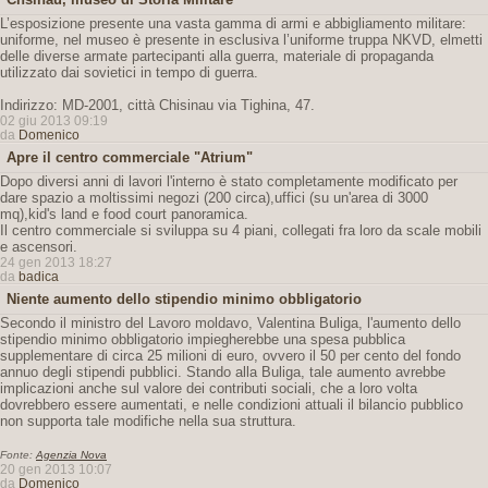
L’esposizione presente una vasta gamma di armi e abbigliamento militare:
uniforme, nel museo è presente in esclusiva l’uniforme truppa NKVD, elmetti
delle diverse armate partecipanti alla guerra, materiale di propaganda
utilizzato dai sovietici in tempo di guerra.
Indirizzo: MD-2001, città Chisinau via Tighina, 47.
02 giu 2013 09:19
da
Domenico
Apre il centro commerciale "Atrium"
Dopo diversi anni di lavori l'interno è stato completamente modificato per
dare spazio a moltissimi negozi (200 circa),uffici (su un'area di 3000
mq),kid's land e food court panoramica.
Il centro commerciale si sviluppa su 4 piani, collegati fra loro da scale mobili
e ascensori.
24 gen 2013 18:27
da
badica
Niente aumento dello stipendio minimo obbligatorio
Secondo il ministro del Lavoro moldavo, Valentina Buliga, l'aumento dello
stipendio minimo obbligatorio impiegherebbe una spesa pubblica
supplementare di circa 25 milioni di euro, ovvero il 50 per cento del fondo
annuo degli stipendi pubblici. Stando alla Buliga, tale aumento avrebbe
implicazioni anche sul valore dei contributi sociali, che a loro volta
dovrebbero essere aumentati, e nelle condizioni attuali il bilancio pubblico
non supporta tale modifiche nella sua struttura.
Fonte:
Agenzia Nova
20 gen 2013 10:07
da
Domenico