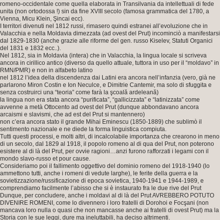
romeno-occidentale come quella elaborata in Transilvania da intellettuali di fede
unita (non ortodossa !) sin da fine XVIII secolo (famosa grammatica del 1780, a
Vienna, Micu Klein, Şincai ecc).
I territori divenuti nel 1812 russi, rimasero quindi estranei all’evoluzione che in
Valacchia e nella Moldavia dimezzata (ad ovest del Prut) incominciò a manifestarsi
dal 1829-1830 (anche grazie alle riforme del gen. russo Kiselev, Statuti Organici
del 1831 e 1832 ecc..).
Nel 1812, sia in Moldavia (intera) che in Valacchia, la lingua locale si scriveva
ancora in cirillico antico (diverso da quello attuale, tuttora in uso per il “moldavo” in
RMN/PMR) e non in alfabeto latino
nel 1812 l’idea della discendenza dai Latini era ancora nell’infanzia (vero, già ne
parlarono Miron Costin e Ion Neculce, e Dimitrie Cantemir, ma solo di sfuggita e
senza costruirci una “teoria” come farà la şcoală ardeleană)
la lingua non era stata ancora “purificata”, “gallicizzata” e “latinizzata” come
avvenne a metà Ottocento ad ovest del Prut (dunque abbondavano ancora
arcaismi e slavismi, che ad est del Prut si mantennero)
non c’era ancora stato il grande Mihai Eminescu (1850-1889) che sublimò il
sentimento nazionale e ne diede la forma linguistica compiuta.
Tutti questi processi, e molti altri, di incalcolabile importanza che crearono in meno
di un secolo, dal 1829 al 1918, il popolo romeno al di qua del Prut, non poterono
esistere al di là del Prut, per ovvie ragioni…anzi furono rafforzati i legami con il
mondo slavo-russo et pour cause.
Consideriamo poi il fallimento oggettivo del dominio romeno del 1918-1940 (lo
ammettono tutti, anche i romeni di vedute larghe), le ferite della guerra e la
sovietizzazione/russificazione di epoca sovietica, 1940-1941 e 1944-1989, e
comprendiamo facilmente l’abisso che si è instaurato fra le due rive del Prut
Dunque, per concludere, anche i moldavi al di là del Prut AVREBBERO POTUTO
DIVENIRE ROMENI, come lo divennero i loro fratelli di Dorohoi e Focşani (non
mancava loro nulla o quasi che non mancasse anche ai fratelli di ovest Prut) ma la
Storia con le sue leggi, dure ma ineluttabili, ha deciso altrimenti.