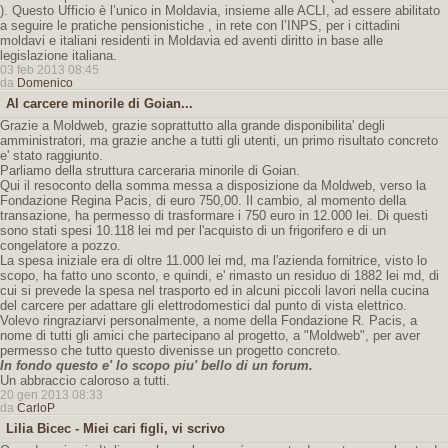
). Questo Ufficio è l’unico in Moldavia, insieme alle ACLI, ad essere abilitato
a seguire le pratiche pensionistiche , in rete con l’INPS, per i cittadini
moldavi e italiani residenti in Moldavia ed aventi diritto in base alle
legislazione italiana.
03 feb 2013 08:45
da
Domenico
Al carcere minorile di Goian...
Grazie a Moldweb, grazie soprattutto alla grande disponibilita' degli
amministratori, ma grazie anche a tutti gli utenti, un primo risultato concreto
e' stato raggiunto.
Parliamo della struttura carceraria minorile di Goian.
Qui il resoconto della somma messa a disposizione da Moldweb, verso la
Fondazione Regina Pacis, di euro 750,00. Il cambio, al momento della
transazione, ha permesso di trasformare i 750 euro in 12.000 lei. Di questi
sono stati spesi 10.118 lei md per l'acquisto di un frigorifero e di un
congelatore a pozzo.
La spesa iniziale era di oltre 11.000 lei md, ma l'azienda fornitrice, visto lo
scopo, ha fatto uno sconto, e quindi, e' rimasto un residuo di 1882 lei md, di
cui si prevede la spesa nel trasporto ed in alcuni piccoli lavori nella cucina
del carcere per adattare gli elettrodomestici dal punto di vista elettrico.
Volevo ringraziarvi personalmente, a nome della Fondazione R. Pacis, a
nome di tutti gli amici che partecipano al progetto, a "Moldweb", per aver
permesso che tutto questo divenisse un progetto concreto.
In fondo questo e' lo scopo piu' bello di un forum.
Un abbraccio caloroso a tutti.
20 gen 2013 08:33
da
CarloP
Lilia Bicec - Miei cari figli, vi scrivo