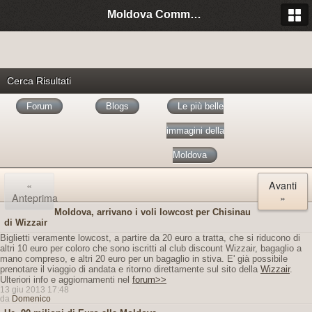
Moldova Community Italia
Cerca Risultati
Forum
Blogs
Le più belle
immagini della
Moldova
«
Avanti
Anteprima
»
Moldova, arrivano i voli lowcost per Chisinau
di Wizzair
Biglietti veramente lowcost, a partire da 20 euro a tratta, che si riducono di
altri 10 euro per coloro che sono iscritti al club discount Wizzair, bagaglio a
mano compreso, e altri 20 euro per un bagaglio in stiva. E' già possibile
prenotare il viaggio di andata e ritorno direttamente sul sito della
Wizzair
.
Ulteriori info e aggiornamenti nel
forum>>
13 giu 2013 17:48
da
Domenico