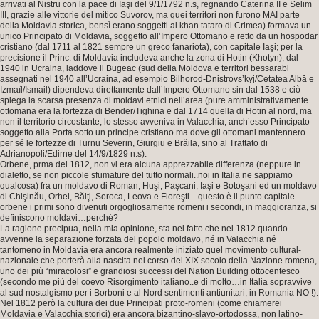
arrivati al Nistru con la pace di Iaşi del 9/1/1792 n.s, regnando Caterina II e Selim
III, grazie alle vittorie del mitico Suvorov, ma quei territori non furono MAI parte
della Moldavia storica, bensì erano soggetti al khan tataro di Crimea) formava un
unico Principato di Moldavia, soggetto all’Impero Ottomano e retto da un hospodar
cristiano (dal 1711 al 1821 sempre un greco fanariota), con capitale Iaşi; per la
precisione il Princ. di Moldavia includeva anche la zona di Hotin (Khotyn), dal
1940 in Ucraina, laddove il Bugeac (sud della Moldova e territori bessarabi
assegnati nel 1940 all’Ucraina, ad esempio Bilhorod-Dnistrovs’kyj/Cetatea Albă e
Izmaïl/Ismail) dipendeva direttamente dall’Impero Ottomano sin dal 1538 e ciò
spiega la scarsa presenza di moldavi etnici nell’area (pure amministrativamente
ottomana era la fortezza di Bender/Tighina e dal 1714 quella di Hotin al nord, ma
non il territorio circostante; lo stesso avveniva in Valacchia, anch’esso Principato
soggetto alla Porta sotto un principe cristiano ma dove gli ottomani mantennero
per sé le fortezze di Turnu Severin, Giurgiu e Brăila, sino al Trattato di
Adrianopoli/Edirne del 14/9/1829 n.s).
Orbene, prma del 1812, non vi era alcuna apprezzabile differenza (neppure in
dialetto, se non piccole sfumature del tutto normali..noi in Italia ne sappiamo
qualcosa) fra un moldavo di Roman, Huşi, Paşcani, Iaşi e Botoşani ed un moldavo
di Chişinău, Orhei, Bălţi, Soroca, Leova e Floreşti…questo è il punto capitale
orbene i primi sono divenuti orgogliosamente romeni i secondi, in maggioranza, si
definiscono moldavi…perché?
La ragione precipua, nella mia opinione, sta nel fatto che nel 1812 quando
avvenne la separazione forzata del popolo moldavo, né in Valacchia né
tantomeno in Moldavia era ancora realmente iniziato quel movimento cultural-
nazionale che porterà alla nascita nel corso del XIX secolo della Nazione romena,
uno dei più “miracolosi” e grandiosi successi del Nation Building ottocentesco
(secondo me più del coevo Risorgimento italiano..e di molto…in Italia sopravvive
al sud nostalgismo per i Borboni e al Nord sentimenti antiunitari, in Romania NO !).
Nel 1812 però la cultura dei due Principati proto-romeni (come chiamerei
Moldavia e Valacchia storici) era ancora bizantino-slavo-ortodossa, non latino-