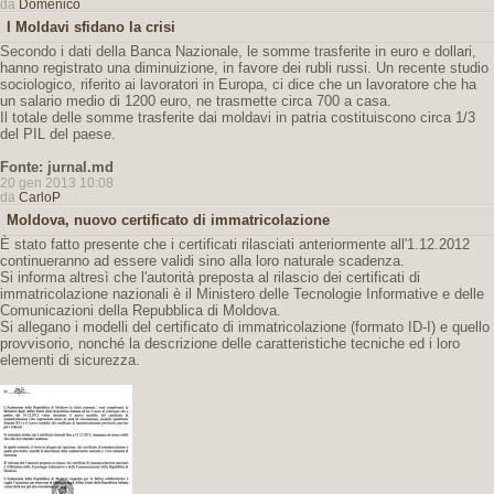
da
Domenico
I Moldavi sfidano la crisi
Secondo i dati della Banca Nazionale, le somme trasferite in euro e dollari,
hanno registrato una diminuizione, in favore dei rubli russi. Un recente studio
sociologico, riferito ai lavoratori in Europa, ci dice che un lavoratore che ha
un salario medio di 1200 euro, ne trasmette circa 700 a casa.
Il totale delle somme trasferite dai moldavi in patria costituiscono circa 1/3
del PIL del paese.
Fonte: jurnal.md
20 gen 2013 10:08
da
CarloP
Moldova, nuovo certificato di immatricolazione
È stato fatto presente che i certificati rilasciati anteriormente all'1.12.2012
continueranno ad essere validi sino alla loro naturale scadenza.
Si informa altresì che l'autorità preposta al rilascio dei certificati di
immatricolazione nazionali è il Ministero delle Tecnologie Informative e delle
Comunicazioni della Repubblica di Moldova.
Si allegano i modelli del certificato di immatricolazione (formato ID-I) e quello
provvisorio, nonché la descrizione delle caratteristiche tecniche ed i loro
elementi di sicurezza.