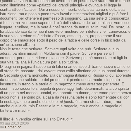
Quando arriva in Italia non ha un lavoro né un posto dove stare, ma le strade
sono illuminate come «palazzi dei grandi principi» e ovunque si legge la
scritta «Buon Natale». Qui a nessuno importa della sua laurea e della sua
istruzione, ma a poco a poco trova lavori e sistemazioni migliori e può fare i
documenti per ottenere il permesso di soggiorno. La sua sete di conoscenza
è fortissima: vorrebbe saperne di piú della storia e dell'arte italiana, vorrebbe
leggere, studiare, ma la sera è cosí stanca da non riuscirci mai. Del resto, lei
ha abbandonato da tempo il suo vero mestiere per i detersivi e i canovacci, e
la sua vita interiore si è ridotta all'osso, assottigliata, proprio come il suo
corpo che smagrisce sotto il peso della fatica e delle corse in bicicletta da
un'abitazione all'altra.
Non le resta che scrivere. Scrivere ogni volta che può. Scrivere ai suoi
adorati bambini rimasti in Moldavia con il padre. Scrivere per sentirli
crescere, per sentirli ridere e piangere. Scrivere perché raccontare ai figli la
sua vita italiana è l'unica cura per la solitudine.
Di pagina in pagina il racconto di Lilia si arricchisce di trame nuove e antiche,
di storie del passato - dall'avventuroso esilio siberiano dei suoi nonni durante
la Seconda guerra mondiale, alla campagna italiana di Russia di cui apprende
da un anziano soldato - e del presente: il pianto di una madre disperata
incontrata in treno o la storia di un ragazzo rumeno arrestato per errore. E
cosí, il suo racconto si popola di personaggi forti, determinati, alla conquista
di un posto nel mondo: uomini, ma soprattutto donne, che come piante senza
radici non si sentono piú a casa da nessuna parte e sono tormentate dal dor,
la nostalgia che è anche desiderio. «Questa è la mia storia, - dice, - ma
anche quella del mio Paese: è la mia tragedia, ma è anche la tragedia di
tante altre madri».
Il libro è in vendita online sul sito
Einaudi.it
03 giu 2013 20:06
da
Domenico