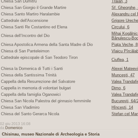
Chiesa San Dumitru
Traian, 3
Chiesa San Giorgio il Grande Martire
Sf. Gheorghe, 4
Chiesa Santo Martiro Haralambie
Alexandru cel 
Cattedrale dell'Ascensione
Grigore Ureche,
Chiesa Santi Re Costantino ed Elena
Circului, 6
Mihai Kogălnice
Chiesa dell’Incontro del Dio
Bănulescu-Bod
Chiesa Apostolica Armena della Santa Madre di Dio
Piaţa Veche, 8
Chiesa di San Panteleimon
Vlaicu Pîrcăla
Cattedrale episcopale di San Teodoro Tiron
Ciuflea, 1
Chiesa la Domenica di Tutti i Santi
Alexei Mateevi
Chiesa della Santissima Trinità
Munceşti, 47
Cappella della Resurrezione del Salvatore
Valea Trandafir
Cappella in memoria di volontari bulgari
Dimo, 6
Cappella della famiglia Oganowici
Valea Trandafir
Chiesa San Nicola Palestra del ginnasio femminile
Bucureşti, 64/2
Chiesa San Vladimiro
Hînceşti, 14
Chiesa del Santo Gerarca Nicola
Ştefan cel Mar
02 giu 2013 16:08
da
Domenico
Chisinau, museo Nazionale di Archeologia e Storia