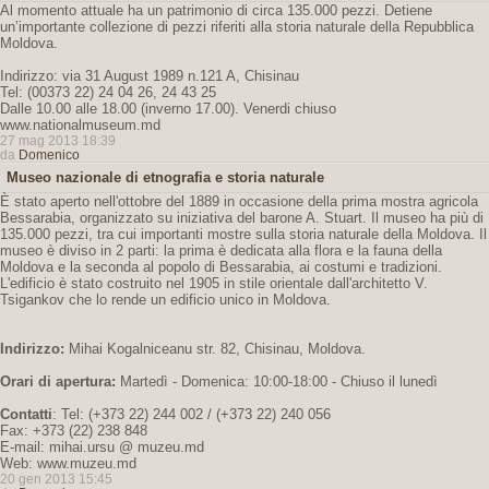
Al momento attuale ha un patrimonio di circa 135.000 pezzi. Detiene
un’importante collezione di pezzi riferiti alla storia naturale della Repubblica
Moldova.
Indirizzo: via 31 August 1989 n.121 A, Chisinau
Tel: (00373 22) 24 04 26, 24 43 25
Dalle 10.00 alle 18.00 (inverno 17.00). Venerdi chiuso
www.nationalmuseum.md
27 mag 2013 18:39
da
Domenico
Museo nazionale di etnografia e storia naturale
È stato aperto nell'ottobre del 1889 in occasione della prima mostra agricola
Bessarabia, organizzato su iniziativa del barone A. Stuart. Il museo ha più di
135.000 pezzi, tra cui importanti mostre sulla storia naturale della Moldova. Il
museo è diviso in 2 parti: la prima è dedicata alla flora e la fauna della
Moldova e la seconda al popolo di Bessarabia, ai costumi e tradizioni.
L'edificio è stato costruito nel 1905 in stile orientale dall'architetto V.
Tsigankov che lo rende un edificio unico in Moldova.
Indirizzo:
Mihai Kogalniceanu str. 82, Chisinau, Moldova.
Orari di apertura:
Martedì - Domenica: 10:00-18:00 - Chiuso il lunedì
Contatti
: Tel: (+373 22) 244 002 / (+373 22) 240 056
Fax: +373 (22) 238 848
E-mail: mihai.ursu @ muzeu.md
Web: www.muzeu.md
20 gen 2013 15:45