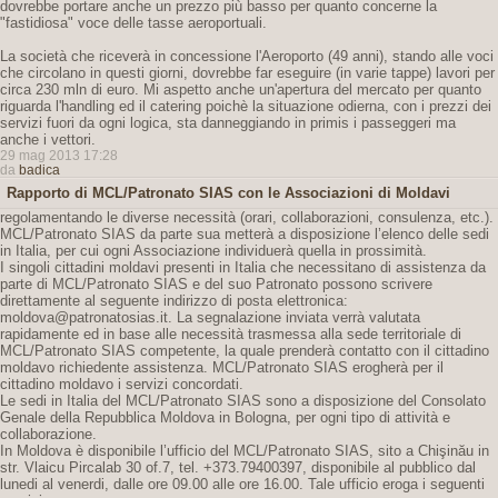
dovrebbe portare anche un prezzo più basso per quanto concerne la
"fastidiosa" voce delle tasse aeroportuali.
La società che riceverà in concessione l'Aeroporto (49 anni), stando alle voci
che circolano in questi giorni, dovrebbe far eseguire (in varie tappe) lavori per
circa 230 mln di euro. Mi aspetto anche un'apertura del mercato per quanto
riguarda l'handling ed il catering poichè la situazione odierna, con i prezzi dei
servizi fuori da ogni logica, sta danneggiando in primis i passeggeri ma
anche i vettori.
29 mag 2013 17:28
da
badica
Rapporto di MCL/Patronato SIAS con le Associazioni di Moldavi
regolamentando le diverse necessità (orari, collaborazioni, consulenza, etc.).
MCL/Patronato SIAS da parte sua metterà a disposizione l’elenco delle sedi
in Italia, per cui ogni Associazione individuerà quella in prossimità.
I singoli cittadini moldavi presenti in Italia che necessitano di assistenza da
parte di MCL/Patronato SIAS e del suo Patronato possono scrivere
direttamente al seguente indirizzo di posta elettronica:
moldova@patronatosias.it. La segnalazione inviata verrà valutata
rapidamente ed in base alle necessità trasmessa alla sede territoriale di
MCL/Patronato SIAS competente, la quale prenderà contatto con il cittadino
moldavo richiedente assistenza. MCL/Patronato SIAS erogherà per il
cittadino moldavo i servizi concordati.
Le sedi in Italia del MCL/Patronato SIAS sono a disposizione del Consolato
Genale della Repubblica Moldova in Bologna, per ogni tipo di attività e
collaborazione.
In Moldova è disponibile l’ufficio del MCL/Patronato SIAS, sito a Chişinău in
str. Vlaicu Pircalab 30 of.7, tel. +373.79400397, disponibile al pubblico dal
lunedi al venerdi, dalle ore 09.00 alle ore 16.00. Tale ufficio eroga i seguenti