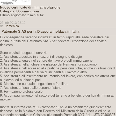
Nuovo certificato di immatricolazione
Categoria: Documenti vari
Ultimo aggiornato 2 minuti fa'
23 feb 2013 08:12
da
Domenico
Patronato SIAS per la Diaspora moldava in Italia
Di conseguenza saranno indirizzati in tempi rapidi alla sede operativa più
vicina in Italia del Patronato SIAS per ricevere l’erogazione del servizio
richiesto.
Sono previsti i seguenti servizi:
1. Assistenza sociale in situazioni di bisogno o disagio
2. Assistenza legale nel settore del lavoro e dell’immigrazione
3. Assistenza nella richiesta e rilascio dei Permessi di soggiorno
4. Assistenza nell’accesso alle pratiche pensionistiche, anche in situazioni di
invalidità permanenti a causa di incidenti sul lavoro o altro
5. Assistenza all’inserimento nel mondo del lavoro, con particolare attenzione
ai giovani ed ai disoccupati
6. Mediazione culturale, linguistica e familiare
7. Assistenza fiscale alle persone fisiche
8. Formazione professionale
9. Accompagnamento nel settore del turismo a beneficio dei figli di immigrati
moldavi
Inoltre si informa che MCL-Patronato SIAS è un organismo giuridicamente
riconosciuto in Moldova con Decreto del Ministero della Giustizia ed ha la
sua sede operativa in Chisinau alla strada Parcalab 30/7 (tel. +373.79400397