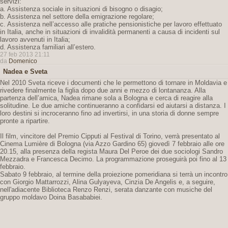
servizi:
a. Assistenza sociale in situazioni di bisogno o disagio;
b. Assistenza nel settore della emigrazione regolare;
c. Assistenza nell’accesso alle pratiche pensionistiche per lavoro effettuato
in Italia, anche in situazioni di invalidità permanenti a causa di incidenti sul
lavoro avvenuti in Italia;
d. Assistenza familiari all’estero.
27 feb 2013 21:11
da
Domenico
Nadea e Sveta
Nel 2010 Sveta riceve i documenti che le permettono di tornare in Moldavia e
rivedere finalmente la figlia dopo due anni e mezzo di lontananza. Alla
partenza dell’amica, Nadea rimane sola a Bologna e cerca di reagire alla
solitudine. Le due amiche continueranno a confidarsi ed aiutarsi a distanza. I
loro destini si incroceranno fino ad invertirsi, in una storia di donne sempre
pronte a ripartire.
Il film, vincitore del Premio Cipputi al Festival di Torino, verrà presentato al
Cinema Lumière di Bologna (via Azzo Gardino 65) giovedì 7 febbraio alle ore
20.15, alla presenza della regista Maura Del Peroe dei due sociologi Sandro
Mezzadra e Francesca Decimo. La programmazione proseguirà poi fino al 13
febbraio.
Sabato 9 febbraio, al termine della proiezione pomeridiana si terrà un incontro
con Giorgio Mattarrozzi, Alina Gulyayeva, Cinzia De Angelis e, a seguire,
nell'adiacente Biblioteca Renzo Renzi, serata danzante con musiche del
gruppo moldavo Doina Basababiei.