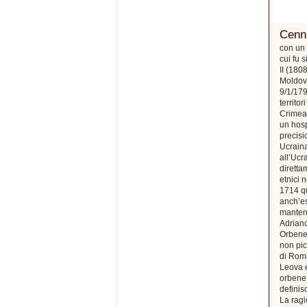
Cenni
con un 
cui fu 
II (180
Moldova
9/1/179
territo
Crimea)
un hosp
precisi
Ucraina
all’Ucr
diretta
etnici 
1714 qu
anch’es
mantenn
Adriano
Orbene,
non pic
di Roma
Leova e
orbene 
defini
La ragi