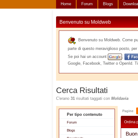
Home
Forum
Blogs
Downlo
Benvenuto su Moldweb
Benvenuto su Moldweb. Come puoi v
parte di questo meraviglioso posto, per 
Se poi hai un account
,
Google, Facebook, Twitter o OpenId. Ti
Cerca Risultati
C'erano
31
risultati taggati con
Moldavia
Pagine
Per tipo contenuto
Ordina 
Forum
Blogs
Buon