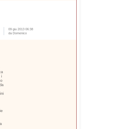
09 giu 2013 06:38
da Domenico
i
ca
 i
io
 da
ini
ie
ia