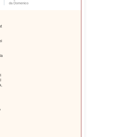
da Domenico
ut
ei
la
i
l
a,
o