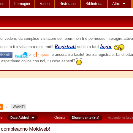
ads
Immagini
Video
Ristoranti
Biblioteca
Altro
edere, da semplice visitatore del forum non ti è permesso interagire attiva
Registrati
login
questo ti invitiamo a registrarti!
subito o fai il
.
,
o
è ancora più facile! Senza registrarti, fai dirett
 aspettiamo online con noi, tu cosa aspetti?
AVANTI
1
2
per
Ordina
Date Added
Discendente (z-a)
Ascendente (a-z)
 compleanno Moldweb!