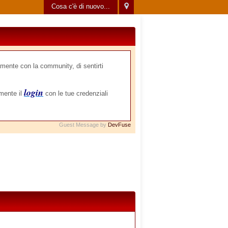
Cosa c'è di nuovo...
mente con la community, di sentirti
login
amente il
con le tue credenziali
Guest Message by
DevFuse