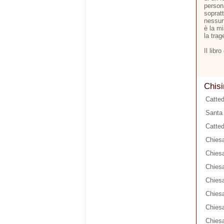
person
soprat
nessun
è la m
la trag
Il libr
Chisi
Catted
Santa 
Catted
Chiesa
Chiesa
Chiesa
Chiesa
Chies
Chiesa
Chiesa