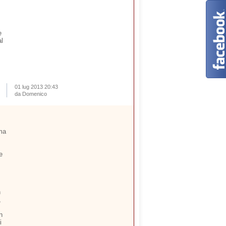
e
al
01 lug 2013 20:43
da Domenico
ima
e
n
,
n
i