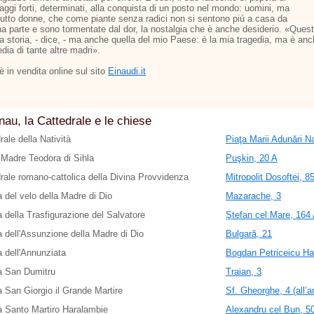
aggi forti, determinati, alla conquista di un posto nel mondo: uomini, ma
tutto donne, che come piante senza radici non si sentono piú a casa da
a parte e sono tormentate dal dor, la nostalgia che è anche desiderio. «Ques
ia storia, - dice, - ma anche quella del mio Paese: è la mia tragedia, ma è an
edia di tante altre madri».
o è in vendita online sul sito
Einaudi.it
nau, la Cattedrale e le chiese
rale della Natività
Piaţa Marii Adunări Na
Madre Teodora di Sihla
Puşkin, 20 A
rale romano-cattolica della Divina Provvidenza
Mitropolit Dosoftei, 8
 del velo della Madre di Dio
Mazarache, 3
 della Trasfigurazione del Salvatore
Ştefan cel Mare, 164 A
 dell'Assunzione della Madre di Dio
Bulgară, 21
 dell'Annunziata
Bogdan Petriceicu Ha
a San Dumitru
Traian, 3
 San Giorgio il Grande Martire
Sf. Gheorghe, 4 (all’a
 Santo Martiro Haralambie
Alexandru cel Bun, 5