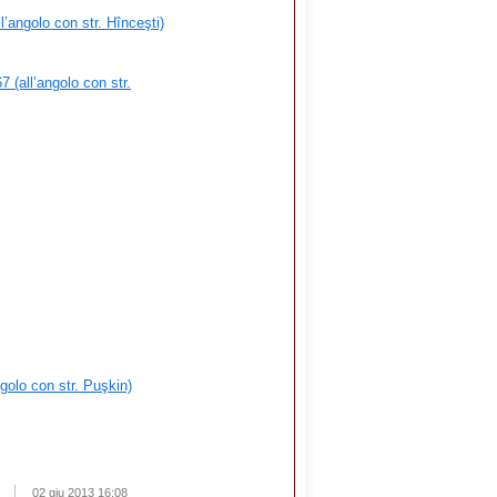
l’angolo con str. Hînceşti)
 (all’angolo con str.
ngolo con str. Puşkin)
02 giu 2013 16:08