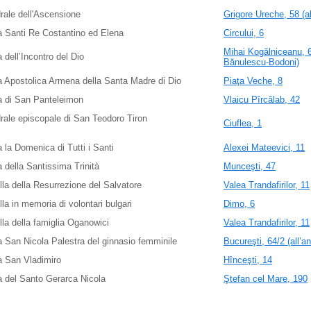
rale dell'Ascensione
Grigore Ureche, 58 (al
 Santi Re Costantino ed Elena
Circului, 6
Mihai Kogălniceanu, 67
 dell’Incontro del Dio
Bănulescu-Bodoni)
 Apostolica Armena della Santa Madre di Dio
Piaţa Veche, 8
a di San Panteleimon
Vlaicu Pîrcălab, 42
rale episcopale di San Teodoro Tiron
Ciuflea, 1
 la Domenica di Tutti i Santi
Alexei Mateevici, 11
 della Santissima Trinità
Munceşti, 47
la della Resurrezione del Salvatore
Valea Trandafirilor, 11
la in memoria di volontari bulgari
Dimo, 6
la della famiglia Oganowici
Valea Trandafirilor, 11
 San Nicola Palestra del ginnasio femminile
Bucureşti, 64/2 (all’a
a San Vladimiro
Hînceşti, 14
 del Santo Gerarca Nicola
Ştefan cel Mare, 190