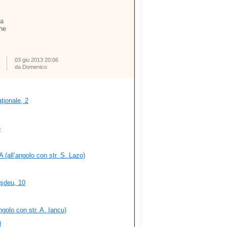
ta
che
03 giu 2013 20:06
da Domenico
ţionale, 2
5
 (all’angolo con str. S. Lazo)
şdeu, 10
ngolo con str. A. Iancu)
0