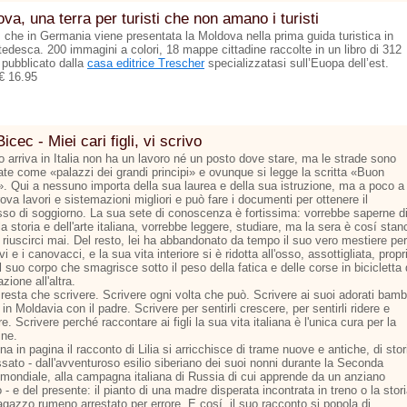
va, una terra per turisti che non amano i turisti
ì che in Germania viene presentata la Moldova nella prima guida turistica in
tedesca. 200 immagini a colori, 18 mappe cittadine raccolte in un libro di 312
 pubblicato dalla
casa editrice Trescher
specializzatasi sull’Euopa dell’est.
€ 16.95
Bicec - Miei cari figli, vi scrivo
 arriva in Italia non ha un lavoro né un posto dove stare, ma le strade sono
nate come «palazzi dei grandi principi» e ovunque si legge la scritta «Buon
». Qui a nessuno importa della sua laurea e della sua istruzione, ma a poco a
ova lavori e sistemazioni migliori e può fare i documenti per ottenere il
so di soggiorno. La sua sete di conoscenza è fortissima: vorrebbe saperne d
la storia e dell'arte italiana, vorrebbe leggere, studiare, ma la sera è cosí stan
riuscirci mai. Del resto, lei ha abbandonato da tempo il suo vero mestiere per
vi e i canovacci, e la sua vita interiore si è ridotta all'osso, assottigliata, propr
 suo corpo che smagrisce sotto il peso della fatica e delle corse in bicicletta
azione all'altra.
resta che scrivere. Scrivere ogni volta che può. Scrivere ai suoi adorati bamb
 in Moldavia con il padre. Scrivere per sentirli crescere, per sentirli ridere e
e. Scrivere perché raccontare ai figli la sua vita italiana è l'unica cura per la
ine.
na in pagina il racconto di Lilia si arricchisce di trame nuove e antiche, di stor
sato - dall'avventuroso esilio siberiano dei suoi nonni durante la Seconda
 mondiale, alla campagna italiana di Russia di cui apprende da un anziano
 - e del presente: il pianto di una madre disperata incontrata in treno o la stor
agazzo rumeno arrestato per errore. E cosí, il suo racconto si popola di