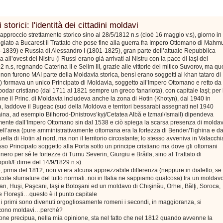
 storici: l'identità dei cittadini moldavi
approccio strettamente storico sino al 28/5/1812 n.s (cioè 16 maggio v.s), giorno in
siglato a Bucarest il Trattato che pose fine alla guerra fra Impero Ottomano di Mahm
8-1839) e Russia di Alessandro I (1801-1825), gran parte dell’attuale Repubblica
 all’ovest del Nistru (i Russi erano già arrivati al Nistru con la pace di Iaşi del
2 n.s, regnando Caterina II e Selim III, grazie alle vittorie del mitico Suvorov, ma qu
ri non furono MAI parte della Moldavia storica, bensì erano soggetti al khan tataro di
 formava un unico Principato di Moldavia, soggetto all’Impero Ottomano e retto da
odar cristiano (dal 1711 al 1821 sempre un greco fanariota), con capitale Iaşi; per 
one il Princ. di Moldavia includeva anche la zona di Hotin (Khotyn), dal 1940 in
, laddove il Bugeac (sud della Moldova e territori bessarabi assegnati nel 1940
aina, ad esempio Bilhorod-Dnistrovs’kyj/Cetatea Albă e Izmaïl/Ismail) dipendeva
mente dall’Impero Ottomano sin dal 1538 e ciò spiega la scarsa presenza di moldav
nell’area (pure amministrativamente ottomana era la fortezza di Bender/Tighina e da
ella di Hotin al nord, ma non il territorio circostante; lo stesso avveniva in Valacchi
so Principato soggetto alla Porta sotto un principe cristiano ma dove gli ottomani
ero per sé le fortezze di Turnu Severin, Giurgiu e Brăila, sino al Trattato di
poli/Edirne del 14/9/1829 n.s).
 prma del 1812, non vi era alcuna apprezzabile differenza (neppure in dialetto, se
cole sfumature del tutto normali..noi in Italia ne sappiamo qualcosa) fra un moldav
n, Huşi, Paşcani, Iaşi e Botoşani ed un moldavo di Chişinău, Orhei, Bălţi, Soroca,
 Floreşti…questo è il punto capitale
i primi sono divenuti orgogliosamente romeni i secondi, in maggioranza, si
scono moldavi…perché?
one precipua, nella mia opinione, sta nel fatto che nel 1812 quando avvenne la