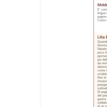
Moldo
E’ cos
lingua 
pagine
Costo 
Lilia 
Quando
illumi
Natale
poco tr
permes
piú del
da non 
detersi
come il
un'abit
Non le 
rimasti
pianger
solitud
Di pagi
del pas
guerra
soldato
di un r