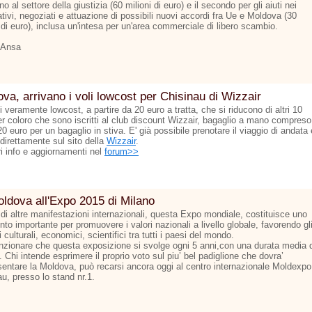
o al settore della giustizia (60 milioni di euro) e il secondo per gli aiuti nei
tivi, negoziati e attuazione di possibili nuovi accordi fra Ue e Moldova (30
 di euro), inclusa un'intesa per un'area commerciale di libero scambio.
 Ansa
va, arrivano i voli lowcost per Chisinau di Wizzair
ti veramente lowcost, a partire da 20 euro a tratta, che si riducono di altri 10
er coloro che sono iscritti al club discount Wizzair, bagaglio a mano compreso
 20 euro per un bagaglio in stiva. E' già possibile prenotare il viaggio di andata 
 direttamente sul sito della
Wizzair
.
ri info e aggiornamenti nel
forum>>
ldova all'Expo 2015 di Milano
 di altre manifestazioni internazionali, questa Expo mondiale, costituisce uno
to importante per promuovere i valori nazionali a livello globale, favorendo gl
culturali, economici, scientifici tra tutti i paesi del mondo.
zionare che questa exposizione si svolge ogni 5 anni,con una durata media d
 Chi intende esprimere il proprio voto sul piu’ bel padiglione che dovra’
sentare la Moldova, può recarsi ancora oggi al centro internazionale Moldexpo
u, presso lo stand nr.1.