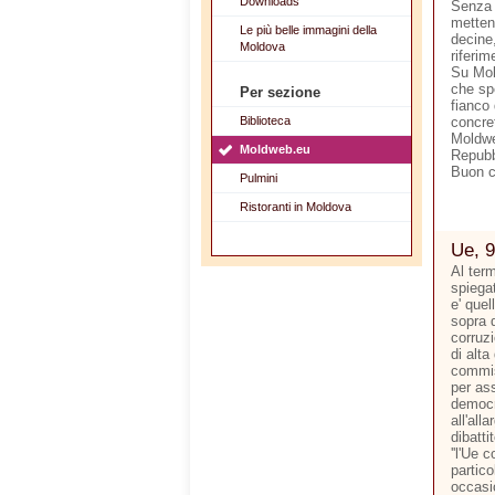
Downloads
Senza 
metten
Le più belle immagini della
decine,
Moldova
riferim
Su Mol
che sp
Per sezione
fianco 
Biblioteca
concre
Moldwe
Moldweb.eu
Repubb
Buon 
Pulmini
Ristoranti in Moldova
Ue, 9
Al ter
spiegat
e' quel
sopra d
corruzi
di alta
commis
per ass
democr
all'all
dibatti
''l'Ue 
partico
occasi