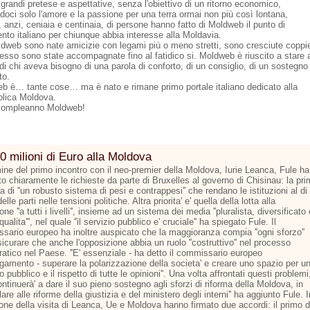
grandi pretese e aspettative, senza l'obiettivo di un ritorno economico,
doci solo l'amore e la passione per una terra ormai non più così lontana,
 anzi, ceniaia e centinaia, di persone hanno fatto di Moldweb il punto di
ento italiano per chiunque abbia interesse alla Moldavia.
dweb sono nate amicizie con legami più o meno stretti, sono cresciute coppi
esso sono state accompagnate fino al fatidico si. Moldweb è riuscito a stare 
di chi aveva bisogno di una parola di conforto, di un consiglio, di un sostegno
to.
b è… tante cose… ma è nato e rimane primo portale italiano dedicato alla
lica Moldova.
compleanno Moldweb!
0 milioni di Euro alla Moldova
mine del primo incontro con il neo-premier della Moldova, Iurie Leanca, Fule ha
o chiaramente le richieste da parte di Bruxelles al governo di Chisinau: la pr
la di ''un robusto sistema di pesi e contrappesi'' che rendano le istituzioni al di
elle parti nelle tensioni politiche. Altra priorita' e' quella della lotta alla
one ''a tutti i livelli'', insieme ad un sistema dei media ''pluralista, diversificato 
 qualita''', nel quale ''il servizio pubblico e' cruciale'' ha spiegato Fule. Il
sario europeo ha inoltre auspicato che la maggioranza compia ''ogni sforzo''
icurare che anche l'opposizione abbia un ruolo ''costruttivo'' nel processo
atico nel Paese. ''E' essenziale - ha detto il commissario europeo
argamento - superare la polarizzazione della societa' e creare uno spazio per u
to pubblico e il rispetto di tutte le opinioni''. Una volta affrontati questi problemi
continuerà' a dare il suo pieno sostegno agli sforzi di riforma della Moldova, in
lare alle riforme della giustizia e del ministero degli interni'' ha aggiunto Fule. I
one della visita di Leanca, Ue e Moldova hanno firmato due accordi: il primo d