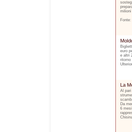
sostegn
prepara
milioni
Fonte:
Moldo
Bigliet
euro p
e altri
ritorno
Ulterio
La Mo
Al pari
strumen
scambi 
Da men
6 mesi.
rappre
Chisina