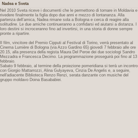
Nadea e Sveta
Nel 2010 Sveta riceve i documenti che le permettono di tornare in Moldavia e
rivedere finalmente la figlia dopo due anni e mezzo di lontananza. Alla
partenza dell’amica, Nadea rimane sola a Bologna e cerca di reagire alla
solitudine. Le due amiche continueranno a confidarsi ed aiutarsi a distanza. I
loro destini si incroceranno fino ad invertirsi, in una storia di donne sempre
pronte a ripartire.
Il film, vincitore del Premio Cipputi al Festival di Torino, verrà presentato al
Cinema Lumière di Bologna (via Azzo Gardino 65) giovedì 7 febbraio alle ore
20.15, alla presenza della regista Maura Del Peroe dei due sociologi Sandro
Mezzadra e Francesca Decimo. La programmazione proseguirà poi fino al 13
febbraio.
Sabato 9 febbraio, al termine della proiezione pomeridiana si terrà un incontro
con Giorgio Mattarrozzi, Alina Gulyayeva, Cinzia De Angelis e, a seguire,
nell'adiacente Biblioteca Renzo Renzi, serata danzante con musiche del
gruppo moldavo Doina Basababiei.