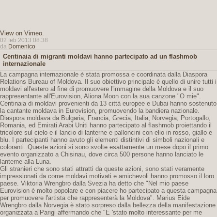
View on Vimeo
.
02 feb 2013 08:38
da
Domenico
Centinaia di migranti moldavi hanno partecipato ad un flashmob
internazionale
La campagna internazionale è stata promossa e coordinata dalla Diaspora
Relations Bureau of Moldova. Il suo obiettivo principale è quello di unire tutti i
moldavi all'estero al fine di promuovere l'immagine della Moldova e il suo
rappresentante all'Eurovision, Aliona Moon con la sua canzone "O mie".
Centinaia di moldavi provenienti da 13 città europee e Dubai hanno sostenuto
la cantante moldava in Eurovision, promuovendo la bandiera nazionale.
Diaspora moldava da Bulgaria, Francia, Grecia, Italia, Norvegia, Portogallo,
Romania, ed Emirati Arabi Uniti hanno partecipato al flashmob proiettando il
tricolore sul cielo e il lancio di lanterne e palloncini con elio in rosso, giallo e
blu. I partecipanti hanno avuto gli elementi distintivi di simboli nazionali e
coloranti. Queste azioni si sono svolte esattamente un mese dopo il primo
evento organizzato a Chisinau, dove circa 500 persone hanno lanciato le
lanterne alla Luna.
Gli stranieri che sono stati attratti da queste azioni, sono stati veramente
impressionati da come moldavi motivati ​​e amichevoli hanno promosso il loro
paese. Viktoria Wrengbro dalla Svezia ha detto che "Nel mio paese
Eurovision è molto popolare e con piacere ho partecipato a questa campagna
per promuovere l'artista che rappresenterà la Moldova". Marius Eide
Wrengbro dalla Norvegia è stato sorpreso dalla bellezza della manifestazione
organizzata a Parigi affermando che "E 'stato molto interessante per me