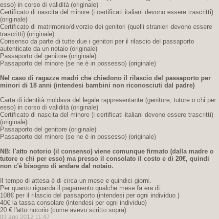
esso) in corso di validità (originale)
Certificato di nascita del minore (i certificati italiani devono essere trascritti)
(originale)
Certificato di matrimonio/divorzio dei genitori (quelli stranieri devono essere
trascritti) (originale)
Consenso da parte di tutte due i genitori per il rilascio del passaporto
autenticato da un notaio (originale)
Passaporto del genitore (originale)
Passaporto del minore (se ne è in possesso) (originale)
Nel caso di ragazze madri che chiedono il rilascio del passaporto per
minori di 18 anni
(intendesi bambini non riconosciuti dal padre)
Carta di identità moldava del legale rappresentante (genitore, tutore o chi per
esso) in corso di validità (originale)
Certificato di nascita del minore (i certificati italiani devono essere trascritti)
(originale)
Passaporto del genitore (originale)
Passaporto del minore (se ne è in possesso) (originale)
NB: l'atto notorio (il consenso) viene comunque firmato (dalla madre o
tutore o chi per esso) ma presso il consolato il costo e di 20€,
quindi
non c'è bisogno di andare dal notaio.
Il tempo di attesa è di circa un mese e quindici giorni.
Per quanto riguarda il pagamento qualche mese fa era di:
108€ per il rilascio del passaporto (intendesi per ogni individuo )
40€ la tassa consolare (intendesi per ogni individuo)
20 € l'atto notorio (come avevo scritto sopra)
03 ago 2012 11:47