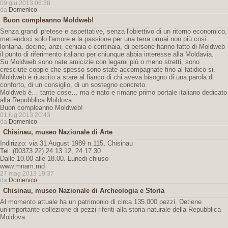
09 giu 2013 06:38
da
Domenico
Buon compleanno Moldweb!
Senza grandi pretese e aspettative, senza l'obiettivo di un ritorno economico,
mettendoci solo l'amore e la passione per una terra ormai non più così
lontana, decine, anzi, ceniaia e centinaia, di persone hanno fatto di Moldweb
il punto di riferimento italiano per chiunque abbia interesse alla Moldavia.
Su Moldweb sono nate amicizie con legami più o meno stretti, sono
cresciute coppie che spesso sono state accompagnate fino al fatidico si.
Moldweb è riuscito a stare al fianco di chi aveva bisogno di una parola di
conforto, di un consiglio, di un sostegno concreto.
Moldweb è… tante cose… ma è nato e rimane primo portale italiano dedicato
alla Repubblica Moldova.
Buon compleanno Moldweb!
01 lug 2013 20:43
da
Domenico
Chisinau, museo Nazionale di Arte
Indirizzo: via 31 August 1989 n.115, Chisinau
Tel: (00373 22) 24 13 12, 24 17 30
Dalle 10.00 alle 18.00. Lunedi chiuso
www.mnam.md
27 mag 2013 19:37
da
Domenico
Chisinau, museo Nazionale di Archeologia e Storia
Al momento attuale ha un patrimonio di circa 135.000 pezzi. Detiene
un’importante collezione di pezzi riferiti alla storia naturale della Repubblica
Moldova.