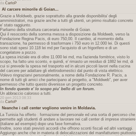
da
CarloP
Al carcere minorile di Goian...
Grazie a Moldweb, grazie soprattutto alla grande disponibilita' degli
amministratori, ma grazie anche a tutti gli utenti, un primo risultato concreto
e' stato raggiunto.
Parliamo della struttura carceraria minorile di Goian.
Qui il resoconto della somma messa a disposizione da Moldweb, verso la
Fondazione Regina Pacis, di euro 750,00. Il cambio, al momento della
transazione, ha permesso di trasformare i 750 euro in 12.000 lei. Di questi
sono stati spesi 10.118 lei md per l'acquisto di un frigorifero e di un
congelatore a pozzo.
La spesa iniziale era di oltre 11.000 lei md, ma l'azienda fornitrice, visto lo
scopo, ha fatto uno sconto, e quindi, e' rimasto un residuo di 1882 lei md, di
cui si prevede la spesa nel trasporto ed in alcuni piccoli lavori nella cucina
del carcere per adattare gli elettrodomestici dal punto di vista elettrico.
Volevo ringraziarvi personalmente, a nome della Fondazione R. Pacis, a
nome di tutti gli amici che partecipano al progetto, a "Moldweb", per aver
permesso che tutto questo divenisse un progetto concreto.
In fondo questo e' lo scopo piu' bello di un forum.
Un abbraccio caloroso a tutti.
20 gen 2013 08:33
da
CarloP
Neanche i call center vogliono venire in Moldavia.
La Tunisia ha offerto : formazione del personale ed una sorta di percorso che
permette agli studenti di andare a lavorare nei call center di imprese straniere
(italiane ad esempio) dopo una fase formativa.
Inoltre, sono stati previsti accordi che offrono sconti fiscali ed altri vantaggi.
Aggiungo anche che in materia di delocalizzazioni del manifatturiero piuttosto