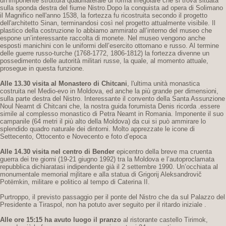
un’imponente struttura quadrilaterale di forma irregolare che si trova situata
sulla sponda destra del fiume Nistro.Dopo la conquista ad opera di Solimano
il Magnifico nell'anno 1538, la fortezza fu ricostruita secondo il progetto
dell'architetto Sinan, terminandosi così nel progetto attualmente visibile. Il
plastico della costruzione lo abbiamo ammirato all’interno del museo che
espone un’interessante raccolta di monete. Nel museo vengono anche
esposti manichini con le uniformi dell’esercito ottomano e russo. Al termine
delle guerre russo-turche (1768-1772, 1806-1812) la fortezza divenne un
possedimento delle autorità militari russe, la quale, al momento attuale,
prosegue in questa funzione.
Alle 13.30 visita al Monastero di Chitcani
, l'ultima unità monastica
costruita nel Medio-evo in Moldova, ed anche la più grande per dimensioni,
sulla parte destra del Nistro. Interessante il convento della Santa Assunzione
Noul Neamt di Chitcani che, la nostra guida forumista Denis ricorda .essere
simile al complesso monastico di Petra Neamt in Romania. Imponente il suo
campanile (64 metri il più alto della Moldova) da cui si può ammirare lo
splendido quadro naturale dei dintorni. Molto apprezzate le icone di
Settecento, Ottocento e Novecento e foto d’epoca
Alle 14.30 visita nel centro di Bender
epicentro della breve ma cruenta
guerra dei tre giorni (19-21 giugno 1992) tra la Moldova e l’autoproclamata
repubblica dichiaratasi indipendente già il 2 settembre 1990. Un’occhiata al
monumentale memorial mjlitare e alla statua di Grigorij Aleksandrovič
Potëmkin, militare e politico al tempo di Caterina II.
Purtroppo, il previsto passaggio per il ponte del Nistro che da sul Palazzo del
Presidente a Tiraspol, non ha potuto aver seguito per il ritardo iniziale .
Alle ore 15:15 ha avuto luogo il pranzo
al ristorante castello Tirimok,