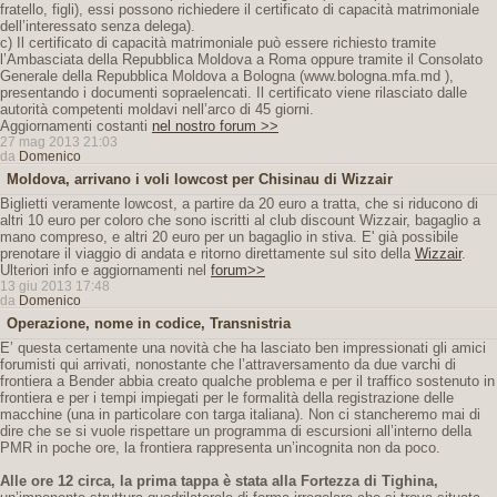
fratello, figli), essi possono richiedere il certificato di capacità matrimoniale
dell’interessato senza delega).
c) Il certificato di capacità matrimoniale può essere richiesto tramite
l’Ambasciata della Repubblica Moldova a Roma oppure tramite il Consolato
Generale della Repubblica Moldova a Bologna (www.bologna.mfa.md ),
presentando i documenti sopraelencati. Il certificato viene rilasciato dalle
autorità competenti moldavi nell’arco di 45 giorni.
Aggiornamenti costanti
nel nostro forum >>
27 mag 2013 21:03
da
Domenico
Moldova, arrivano i voli lowcost per Chisinau di Wizzair
Biglietti veramente lowcost, a partire da 20 euro a tratta, che si riducono di
altri 10 euro per coloro che sono iscritti al club discount Wizzair, bagaglio a
mano compreso, e altri 20 euro per un bagaglio in stiva. E' già possibile
prenotare il viaggio di andata e ritorno direttamente sul sito della
Wizzair
.
Ulteriori info e aggiornamenti nel
forum>>
13 giu 2013 17:48
da
Domenico
Operazione, nome in codice, Transnistria
E’ questa certamente una novità che ha lasciato ben impressionati gli amici
forumisti qui arrivati, nonostante che l’attraversamento da due varchi di
frontiera a Bender abbia creato qualche problema e per il traffico sostenuto in
frontiera e per i tempi impiegati per le formalità della registrazione delle
macchine (una in particolare con targa italiana). Non ci stancheremo mai di
dire che se si vuole rispettare un programma di escursioni all’interno della
PMR in poche ore, la frontiera rappresenta un’incognita non da poco.
Alle ore 12 circa, la prima tappa è stata alla Fortezza di Tighina,