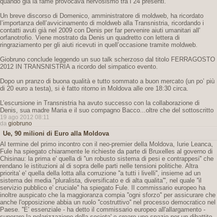
quando già la fame provocava nervosismo tra i 24 presenti.
Un breve discorso di Domenico, amministratore di moldweb, ha ricordato
l’importanza dell’avvicinamento di moldweb alla Transnistria, ricordando i
contatti avuti già nel 2009 con Denis per far pervenire aiuti umanitari all'
orfanotrofio. Viene mostrato da Denis un quadretto con lettera di
ringraziamento per gli aiuti ricevuti in quell’occasione tramite moldweb.
Giobruno conclude leggendo un suo talk scherzoso dal titolo FERRAGOSTO
2012 IN TRANSNISTRIA a ricordo del simpatico evento.
Dopo un pranzo di buona qualità e tutto sommato a buon mercato (un po’ più
di 20 euro a testa), si è fatto ritorno in Moldova alle ore 18:30 circa.
L’escursione in Transnistria ha avuto successo con la collaborazione di
Denis, sua madre Maria e il suo compagno Bacco...oltre che del sottoscritto
19 ago 2012 08:11
da
giobruno
Ue, 90 milioni di Euro alla Moldova
Al termine del primo incontro con il neo-premier della Moldova, Iurie Leanca,
Fule ha spiegato chiaramente le richieste da parte di Bruxelles al governo di
Chisinau: la prima e' quella di ''un robusto sistema di pesi e contrappesi'' che
rendano le istituzioni al di sopra delle parti nelle tensioni politiche. Altra
priorita' e' quella della lotta alla corruzione ''a tutti i livelli'', insieme ad un
sistema dei media ''pluralista, diversificato e di alta qualita''', nel quale ''il
servizio pubblico e' cruciale'' ha spiegato Fule. Il commissario europeo ha
inoltre auspicato che la maggioranza compia ''ogni sforzo'' per assicurare che
anche l'opposizione abbia un ruolo ''costruttivo'' nel processo democratico nel
Paese. ''E' essenziale - ha detto il commissario europeo all'allargamento -
superare la polarizzazione della societa' e creare uno spazio per un dibattito