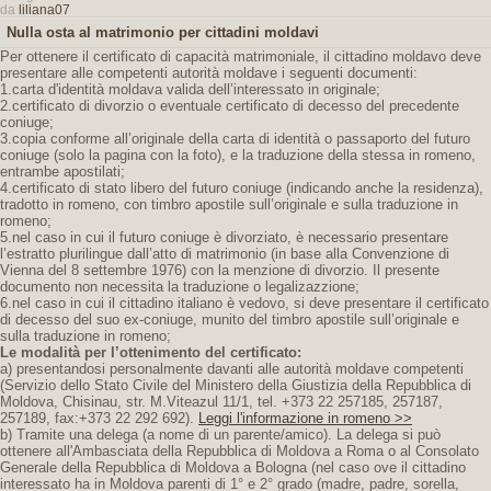
da
liliana07
Nulla osta al matrimonio per cittadini moldavi
Per ottenere il certificato di capacità matrimoniale, il cittadino moldavo deve
presentare alle competenti autorità moldave i seguenti documenti:
1.carta d'identità moldava valida dell’interessato in originale;
2.certificato di divorzio o eventuale certificato di decesso del precedente
coniuge;
3.copia conforme all’originale della carta di identità o passaporto del futuro
coniuge (solo la pagina con la foto), e la traduzione della stessa in romeno,
entrambe apostilati;
4.certificato di stato libero del futuro coniuge (indicando anche la residenza),
tradotto in romeno, con timbro apostile sull’originale e sulla traduzione in
romeno;
5.nel caso in cui il futuro coniuge è divorziato, è necessario presentare
l’estratto plurilingue dall’atto di matrimonio (in base alla Convenzione di
Vienna del 8 settembre 1976) con la menzione di divorzio. Il presente
documento non necessita la traduzione o legalizazzione;
6.nel caso in cui il cittadino italiano è vedovo, si deve presentare il certificato
di decesso del suo ex-coniuge, munito del timbro apostile sull’originale e
sulla traduzione in romeno;
Le modalità per l’ottenimento del certificato:
a) presentandosi personalmente davanti alle autorità moldave competenti
(Servizio dello Stato Civile del Ministero della Giustizia della Repubblica di
Moldova, Chisinau, str. M.Viteazul 11/1, tel. +373 22 257185, 257187,
257189, fax:+373 22 292 692).
Leggi l'informazione in romeno >>
b) Tramite una delega (a nome di un parente/amico). La delega si può
ottenere all'Ambasciata della Repubblica di Moldova a Roma o al Consolato
Generale della Repubblica di Moldova a Bologna (nel caso ove il cittadino
interessato ha in Moldova parenti di 1° e 2° grado (madre, padre, sorella,