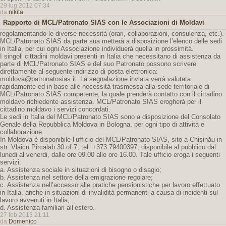
29 lug 2012 07:34
da
nikita
Rapporto di MCL/Patronato SIAS con le Associazioni di Moldavi
regolamentando le diverse necessità (orari, collaborazioni, consulenza, etc.).
MCL/Patronato SIAS da parte sua metterà a disposizione l’elenco delle sedi
in Italia, per cui ogni Associazione individuerà quella in prossimità.
I singoli cittadini moldavi presenti in Italia che necessitano di assistenza da
parte di MCL/Patronato SIAS e del suo Patronato possono scrivere
direttamente al seguente indirizzo di posta elettronica:
moldova@patronatosias.it. La segnalazione inviata verrà valutata
rapidamente ed in base alle necessità trasmessa alla sede territoriale di
MCL/Patronato SIAS competente, la quale prenderà contatto con il cittadino
moldavo richiedente assistenza. MCL/Patronato SIAS erogherà per il
cittadino moldavo i servizi concordati.
Le sedi in Italia del MCL/Patronato SIAS sono a disposizione del Consolato
Genale della Repubblica Moldova in Bologna, per ogni tipo di attività e
collaborazione.
In Moldova è disponibile l’ufficio del MCL/Patronato SIAS, sito a Chişinău in
str. Vlaicu Pircalab 30 of.7, tel. +373.79400397, disponibile al pubblico dal
lunedi al venerdi, dalle ore 09.00 alle ore 16.00. Tale ufficio eroga i seguenti
servizi:
a. Assistenza sociale in situazioni di bisogno o disagio;
b. Assistenza nel settore della emigrazione regolare;
c. Assistenza nell’accesso alle pratiche pensionistiche per lavoro effettuato
in Italia, anche in situazioni di invalidità permanenti a causa di incidenti sul
lavoro avvenuti in Italia;
d. Assistenza familiari all’estero.
27 feb 2013 21:11
da
Domenico