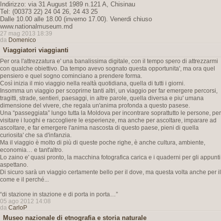
Indirizzo: via 31 August 1989 n.121 A, Chisinau
Tel: (00373 22) 24 04 26, 24 43 25
Dalle 10.00 alle 18.00 (inverno 17.00). Venerdi chiuso
www.nationalmuseum.md
27 mag 2013 18:39
da
Domenico
Viaggiatori viaggianti
Per ora l'attrezzatura e' una banalissima digitale, con il tempo spero di attrezzarmi
con qualche obiettivo. Da tempo avevo sognato questa opportunita', ma ora quel
pensiero e quel sogno cominciano a prendere forma.
Così inizia il mio viaggio nella realtà quotidiana, quella di tutti i giorni.
Insomma un viaggio per scoprirne tanti altri, un viaggio per far emergere percorsi,
tragitti, strade, sentieri, paesaggi, in altre parole, quella diversa e piu' umana
dimensione del vivere, che regala un'anima profonda a questo pasese.
Una “passeggiata” lungo tutta la Moldova per incontrare soprattutto le persone, per
visitare i luoghi e raccogliere le esperienze, ma anche per ascoltare, imparare ad
ascoltare, e far emergere l'anima nascosta di questo paese, pieni di quella
curiosita' che sa d'infanzia.
Ma il viaggio è molto di più di queste poche righe, è anche cultura, ambiente,
economia… e tant'altro.
Lo zaino e' quasi pronto, la macchina fotografica carica e i quaderni per gli appunti
aspettano.
Di sicuro sarà un viaggio certamente bello per il dove, ma questa volta anche per il
come e il perché...
“di stazione in stazione e di porta in porta…”
05 ago 2012 14:08
da
CarloP
Museo nazionale di etnografia e storia naturale