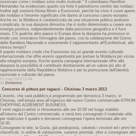
osservare come i moldavi sono molto motivati." Il colombiano Hamilton
Hernández ha evidenziato quanto sia forte il patriottismo sentito dai moldavi.
Inoltre egli sosterrà Aliona Moon a Eurovision, perché ha visto il cuore aperto
dei moldavi e l'enorme significato che danno al concorso canoro europeo.
Anche se, la Moldova è caratterizzata da una situazione politica piuttosto
complicata, la sua diaspora dimostra che è molto determinata a creare una
sinergia positiva, indipendentemente dalla posizione geografica e il fuso
orario. C'è qualche altro paese in Europa dove la diaspora ha promosso in
modo così innovativo l'immagine del paese, con la celebrazione del Giorno
della Bandiera Nazionale e sostenendo il rappresentante all'Eurofestival, allo
stesso tempo?
Il popolo moldavo crede che Eurovision sia un grande evento culturale
internazionale che offre enormi opportunità per portare la Moldavia più vicina
alla integrità europea. Anche questa campagna internazionale offre alla
diaspora la possibilità di contribuire direttamente ad un valore più alto di
rappresentante della Repubblica Moldova e per la promozione dell'identità
nazionale e culturale del paese.
01 mag 2013 13:49
da
Domenico
Concorso di pittura per ragazzi - Chisinau 3 marzo 2013
L’evento, che sarà pubblico,è programmato per domenica 3 marzo, in
Chisinau, nell’ampia area all’ingresso del nuovo Centro commerciale ATRIUM
SHOPPING AGREMENT BUSINESS.
I venti ragazzi-artisti si ritroveranno alle ore 10.00 nel luogo stabilito
all’interno del Centro commerciale, e verrà loro consegnato il materiale utile
per realizzare il quadro e dovranno consegnare l’opera terminata alle ore
16.00.
Consegnate le tele, la Giuria, già predisposta, valuterà i vincitori ed i primi tre
classificati, in ordine di valutazione, saranno premiati, oltre a consegnare altri