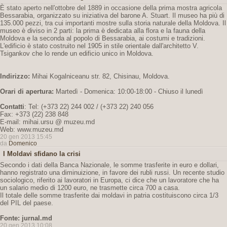
È stato aperto nell'ottobre del 1889 in occasione della prima mostra agricola
Bessarabia, organizzato su iniziativa del barone A. Stuart. Il museo ha più di
135.000 pezzi, tra cui importanti mostre sulla storia naturale della Moldova. Il
museo è diviso in 2 parti: la prima è dedicata alla flora e la fauna della
Moldova e la seconda al popolo di Bessarabia, ai costumi e tradizioni.
L'edificio è stato costruito nel 1905 in stile orientale dall'architetto V.
Tsigankov che lo rende un edificio unico in Moldova.
Indirizzo:
Mihai Kogalniceanu str. 82, Chisinau, Moldova.
Orari di apertura:
Martedì - Domenica: 10:00-18:00 - Chiuso il lunedì
Contatti
: Tel: (+373 22) 244 002 / (+373 22) 240 056
Fax: +373 (22) 238 848
E-mail: mihai.ursu @ muzeu.md
Web: www.muzeu.md
20 gen 2013 15:45
da
Domenico
I Moldavi sfidano la crisi
Secondo i dati della Banca Nazionale, le somme trasferite in euro e dollari,
hanno registrato una diminuizione, in favore dei rubli russi. Un recente studio
sociologico, riferito ai lavoratori in Europa, ci dice che un lavoratore che ha
un salario medio di 1200 euro, ne trasmette circa 700 a casa.
Il totale delle somme trasferite dai moldavi in patria costituiscono circa 1/3
del PIL del paese.
Fonte: jurnal.md
20 gen 2013 10:08