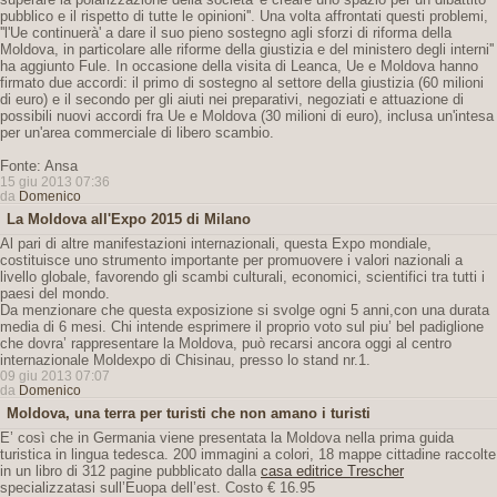
pubblico e il rispetto di tutte le opinioni''. Una volta affrontati questi problemi,
''l'Ue continuerà' a dare il suo pieno sostegno agli sforzi di riforma della
Moldova, in particolare alle riforme della giustizia e del ministero degli interni''
ha aggiunto Fule. In occasione della visita di Leanca, Ue e Moldova hanno
firmato due accordi: il primo di sostegno al settore della giustizia (60 milioni
di euro) e il secondo per gli aiuti nei preparativi, negoziati e attuazione di
possibili nuovi accordi fra Ue e Moldova (30 milioni di euro), inclusa un'intesa
per un'area commerciale di libero scambio.
Fonte: Ansa
15 giu 2013 07:36
da
Domenico
La Moldova all'Expo 2015 di Milano
Al pari di altre manifestazioni internazionali, questa Expo mondiale,
costituisce uno strumento importante per promuovere i valori nazionali a
livello globale, favorendo gli scambi culturali, economici, scientifici tra tutti i
paesi del mondo.
Da menzionare che questa exposizione si svolge ogni 5 anni,con una durata
media di 6 mesi. Chi intende esprimere il proprio voto sul piu’ bel padiglione
che dovra’ rappresentare la Moldova, può recarsi ancora oggi al centro
internazionale Moldexpo di Chisinau, presso lo stand nr.1.
09 giu 2013 07:07
da
Domenico
Moldova, una terra per turisti che non amano i turisti
E’ così che in Germania viene presentata la Moldova nella prima guida
turistica in lingua tedesca. 200 immagini a colori, 18 mappe cittadine raccolte
in un libro di 312 pagine pubblicato dalla
casa editrice Trescher
specializzatasi sull’Euopa dell’est. Costo € 16.95