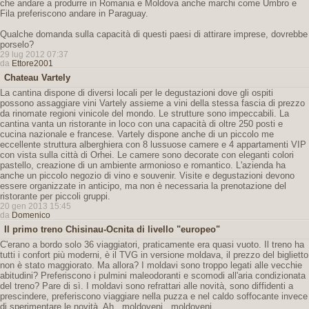
che andare a produrre in Romania e Moldova anche marchi come Umbro e
Fila preferiscono andare in Paraguay.
Qualche domanda sulla capacità di questi paesi di attirare imprese, dovrebbe
porselo?
29 lug 2012 07:37
da
Ettore2001
Chateau Vartely
La cantina dispone di diversi locali per le degustazioni dove gli ospiti
possono assaggiare vini Vartely assieme a vini della stessa fascia di prezzo
da rinomate regioni vinicole del mondo. Le strutture sono impeccabili. La
cantina vanta un ristorante in loco con una capacità di oltre 250 posti e
cucina nazionale e francese. Vartely dispone anche di un piccolo me
eccellente struttura alberghiera con 8 lussuose camere e 4 appartamenti VIP
con vista sulla città di Orhei. Le camere sono decorate con eleganti colori
pastello, creazione di un ambiente armonioso e romantico. L'azienda ha
anche un piccolo negozio di vino e souvenir. Visite e degustazioni devono
essere organizzate in anticipo, ma non è necessaria la prenotazione del
ristorante per piccoli gruppi.
20 gen 2013 15:45
da
Domenico
Il primo treno Chisinau-Ocnita di livello "europeo"
C'erano a bordo solo 36 viaggiatori, praticamente era quasi vuoto. Il treno ha
tutti i confort più moderni, è il TVG in versione moldava, il prezzo del biglietto
non è stato maggiorato. Ma allora? I moldavi sono troppo legati alle vecchie
abitudini? Preferiscono i pulmini maleodoranti e scomodi all'aria condizionata
del treno? Pare di sì. I moldavi sono refrattari alle novità, sono diffidenti a
prescindere, preferiscono viaggiare nella puzza e nel caldo soffocante invece
di sperimentare le novità. Ah...moldoveni...moldoveni...