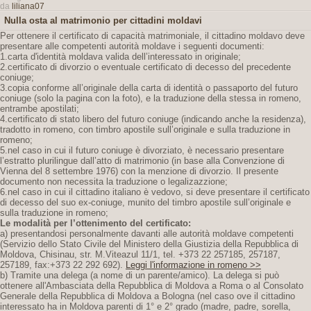
da
liliana07
Nulla osta al matrimonio per cittadini moldavi
Per ottenere il certificato di capacità matrimoniale, il cittadino moldavo deve
presentare alle competenti autorità moldave i seguenti documenti:
1.carta d'identità moldava valida dell’interessato in originale;
2.certificato di divorzio o eventuale certificato di decesso del precedente
coniuge;
3.copia conforme all’originale della carta di identità o passaporto del futuro
coniuge (solo la pagina con la foto), e la traduzione della stessa in romeno,
entrambe apostilati;
4.certificato di stato libero del futuro coniuge (indicando anche la residenza),
tradotto in romeno, con timbro apostile sull’originale e sulla traduzione in
romeno;
5.nel caso in cui il futuro coniuge è divorziato, è necessario presentare
l’estratto plurilingue dall’atto di matrimonio (in base alla Convenzione di
Vienna del 8 settembre 1976) con la menzione di divorzio. Il presente
documento non necessita la traduzione o legalizazzione;
6.nel caso in cui il cittadino italiano è vedovo, si deve presentare il certificato
di decesso del suo ex-coniuge, munito del timbro apostile sull’originale e
sulla traduzione in romeno;
Le modalità per l’ottenimento del certificato:
a) presentandosi personalmente davanti alle autorità moldave competenti
(Servizio dello Stato Civile del Ministero della Giustizia della Repubblica di
Moldova, Chisinau, str. M.Viteazul 11/1, tel. +373 22 257185, 257187,
257189, fax:+373 22 292 692).
Leggi l'informazione in romeno >>
b) Tramite una delega (a nome di un parente/amico). La delega si può
ottenere all'Ambasciata della Repubblica di Moldova a Roma o al Consolato
Generale della Repubblica di Moldova a Bologna (nel caso ove il cittadino
interessato ha in Moldova parenti di 1° e 2° grado (madre, padre, sorella,