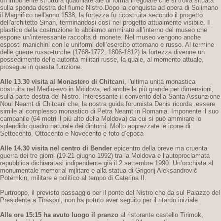
un’imponente struttura quadrilaterale di forma irregolare che si trova situata
sulla sponda destra del fiume Nistro.Dopo la conquista ad opera di Solimano
il Magnifico nell'anno 1538, la fortezza fu ricostruita secondo il progetto
dell'architetto Sinan, terminandosi così nel progetto attualmente visibile. Il
plastico della costruzione lo abbiamo ammirato all’interno del museo che
espone un’interessante raccolta di monete. Nel museo vengono anche
esposti manichini con le uniformi dell’esercito ottomano e russo. Al termine
delle guerre russo-turche (1768-1772, 1806-1812) la fortezza divenne un
possedimento delle autorità militari russe, la quale, al momento attuale,
prosegue in questa funzione.
Alle 13.30 visita al Monastero di Chitcani
, l'ultima unità monastica
costruita nel Medio-evo in Moldova, ed anche la più grande per dimensioni,
sulla parte destra del Nistro. Interessante il convento della Santa Assunzione
Noul Neamt di Chitcani che, la nostra guida forumista Denis ricorda .essere
simile al complesso monastico di Petra Neamt in Romania. Imponente il suo
campanile (64 metri il più alto della Moldova) da cui si può ammirare lo
splendido quadro naturale dei dintorni. Molto apprezzate le icone di
Settecento, Ottocento e Novecento e foto d’epoca
Alle 14.30 visita nel centro di Bender
epicentro della breve ma cruenta
guerra dei tre giorni (19-21 giugno 1992) tra la Moldova e l’autoproclamata
repubblica dichiaratasi indipendente già il 2 settembre 1990. Un’occhiata al
monumentale memorial mjlitare e alla statua di Grigorij Aleksandrovič
Potëmkin, militare e politico al tempo di Caterina II.
Purtroppo, il previsto passaggio per il ponte del Nistro che da sul Palazzo del
Presidente a Tiraspol, non ha potuto aver seguito per il ritardo iniziale .
Alle ore 15:15 ha avuto luogo il pranzo
al ristorante castello Tirimok,