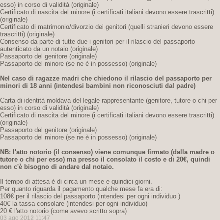
esso) in corso di validità (originale)
Certificato di nascita del minore (i certificati italiani devono essere trascritti)
(originale)
Certificato di matrimonio/divorzio dei genitori (quelli stranieri devono essere
trascritti) (originale)
Consenso da parte di tutte due i genitori per il rilascio del passaporto
autenticato da un notaio (originale)
Passaporto del genitore (originale)
Passaporto del minore (se ne è in possesso) (originale)
Nel caso di ragazze madri che chiedono il rilascio del passaporto per
minori di 18 anni
(intendesi bambini non riconosciuti dal padre)
Carta di identità moldava del legale rappresentante (genitore, tutore o chi per
esso) in corso di validità (originale)
Certificato di nascita del minore (i certificati italiani devono essere trascritti)
(originale)
Passaporto del genitore (originale)
Passaporto del minore (se ne è in possesso) (originale)
NB: l'atto notorio (il consenso) viene comunque firmato (dalla madre o
tutore o chi per esso) ma presso il consolato il costo e di 20€,
quindi
non c'è bisogno di andare dal notaio.
Il tempo di attesa è di circa un mese e quindici giorni.
Per quanto riguarda il pagamento qualche mese fa era di:
108€ per il rilascio del passaporto (intendesi per ogni individuo )
40€ la tassa consolare (intendesi per ogni individuo)
20 € l'atto notorio (come avevo scritto sopra)
03 ago 2012 11:47