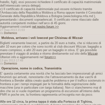
fratello, figli), essi possono richiedere il certificato di capacità matrimoniale
dell’interessato senza delega).
c) Il certificato di capacità matrimoniale può essere richiesto tramite
l’Ambasciata della Repubblica Moldova a Roma oppure tramite il Consolato
Generale della Repubblica Moldova a Bologna (www.bologna.mfa.md ),
presentando i documenti sopraelencati. Il certificato viene rilasciato dalle
autorità competenti moldavi nell’arco di 45 giorni.
Aggiornamenti costanti
nel nostro forum >>
27 mag 2013 21:03
da
Domenico
Moldova, arrivano i voli lowcost per Chisinau di Wizzair
Biglietti veramente lowcost, a partire da 20 euro a tratta, che si riducono di
altri 10 euro per coloro che sono iscritti al club discount Wizzair, bagaglio a
mano compreso, e altri 20 euro per un bagaglio in stiva. E' già possibile
prenotare il viaggio di andata e ritorno direttamente sul sito della
Wizzair
.
Ulteriori info e aggiornamenti nel
forum>>
13 giu 2013 17:48
da
Domenico
Operazione, nome in codice, Transnistria
E’ questa certamente una novità che ha lasciato ben impressionati gli amici
forumisti qui arrivati, nonostante che l’attraversamento da due varchi di
frontiera a Bender abbia creato qualche problema e per il traffico sostenuto in
frontiera e per i tempi impiegati per le formalità della registrazione delle
macchine (una in particolare con targa italiana). Non ci stancheremo mai di
dire che se si vuole rispettare un programma di escursioni all’interno della
PMR in poche ore, la frontiera rappresenta un’incognita non da poco.
Alle ore 12 circa, la prima tappa è stata alla Fortezza di Tighina,