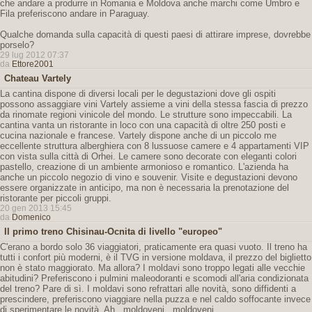
che andare a produrre in Romania e Moldova anche marchi come Umbro e
Fila preferiscono andare in Paraguay.
Qualche domanda sulla capacità di questi paesi di attirare imprese, dovrebbe
porselo?
29 lug 2012 07:37
da
Ettore2001
Chateau Vartely
La cantina dispone di diversi locali per le degustazioni dove gli ospiti
possono assaggiare vini Vartely assieme a vini della stessa fascia di prezzo
da rinomate regioni vinicole del mondo. Le strutture sono impeccabili. La
cantina vanta un ristorante in loco con una capacità di oltre 250 posti e
cucina nazionale e francese. Vartely dispone anche di un piccolo me
eccellente struttura alberghiera con 8 lussuose camere e 4 appartamenti VIP
con vista sulla città di Orhei. Le camere sono decorate con eleganti colori
pastello, creazione di un ambiente armonioso e romantico. L'azienda ha
anche un piccolo negozio di vino e souvenir. Visite e degustazioni devono
essere organizzate in anticipo, ma non è necessaria la prenotazione del
ristorante per piccoli gruppi.
20 gen 2013 15:45
da
Domenico
Il primo treno Chisinau-Ocnita di livello "europeo"
C'erano a bordo solo 36 viaggiatori, praticamente era quasi vuoto. Il treno ha
tutti i confort più moderni, è il TVG in versione moldava, il prezzo del biglietto
non è stato maggiorato. Ma allora? I moldavi sono troppo legati alle vecchie
abitudini? Preferiscono i pulmini maleodoranti e scomodi all'aria condizionata
del treno? Pare di sì. I moldavi sono refrattari alle novità, sono diffidenti a
prescindere, preferiscono viaggiare nella puzza e nel caldo soffocante invece
di sperimentare le novità. Ah...moldoveni...moldoveni...