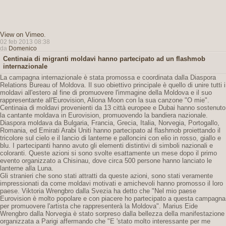
View on Vimeo
.
02 feb 2013 08:38
da
Domenico
Centinaia di migranti moldavi hanno partecipato ad un flashmob
internazionale
La campagna internazionale è stata promossa e coordinata dalla Diaspora
Relations Bureau of Moldova. Il suo obiettivo principale è quello di unire tutti i
moldavi all'estero al fine di promuovere l'immagine della Moldova e il suo
rappresentante all'Eurovision, Aliona Moon con la sua canzone "O mie".
Centinaia di moldavi provenienti da 13 città europee e Dubai hanno sostenuto
la cantante moldava in Eurovision, promuovendo la bandiera nazionale.
Diaspora moldava da Bulgaria, Francia, Grecia, Italia, Norvegia, Portogallo,
Romania, ed Emirati Arabi Uniti hanno partecipato al flashmob proiettando il
tricolore sul cielo e il lancio di lanterne e palloncini con elio in rosso, giallo e
blu. I partecipanti hanno avuto gli elementi distintivi di simboli nazionali e
coloranti. Queste azioni si sono svolte esattamente un mese dopo il primo
evento organizzato a Chisinau, dove circa 500 persone hanno lanciato le
lanterne alla Luna.
Gli stranieri che sono stati attratti da queste azioni, sono stati veramente
impressionati da come moldavi motivati ​​e amichevoli hanno promosso il loro
paese. Viktoria Wrengbro dalla Svezia ha detto che "Nel mio paese
Eurovision è molto popolare e con piacere ho partecipato a questa campagna
per promuovere l'artista che rappresenterà la Moldova". Marius Eide
Wrengbro dalla Norvegia è stato sorpreso dalla bellezza della manifestazione
organizzata a Parigi affermando che "E 'stato molto interessante per me