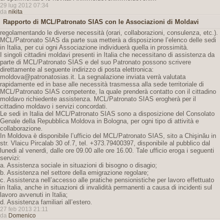
29 lug 2012 07:34
da
nikita
Rapporto di MCL/Patronato SIAS con le Associazioni di Moldavi
regolamentando le diverse necessità (orari, collaborazioni, consulenza, etc.).
MCL/Patronato SIAS da parte sua metterà a disposizione l’elenco delle sedi
in Italia, per cui ogni Associazione individuerà quella in prossimità.
I singoli cittadini moldavi presenti in Italia che necessitano di assistenza da
parte di MCL/Patronato SIAS e del suo Patronato possono scrivere
direttamente al seguente indirizzo di posta elettronica:
moldova@patronatosias.it. La segnalazione inviata verrà valutata
rapidamente ed in base alle necessità trasmessa alla sede territoriale di
MCL/Patronato SIAS competente, la quale prenderà contatto con il cittadino
moldavo richiedente assistenza. MCL/Patronato SIAS erogherà per il
cittadino moldavo i servizi concordati.
Le sedi in Italia del MCL/Patronato SIAS sono a disposizione del Consolato
Genale della Repubblica Moldova in Bologna, per ogni tipo di attività e
collaborazione.
In Moldova è disponibile l’ufficio del MCL/Patronato SIAS, sito a Chişinău in
str. Vlaicu Pircalab 30 of.7, tel. +373.79400397, disponibile al pubblico dal
lunedi al venerdi, dalle ore 09.00 alle ore 16.00. Tale ufficio eroga i seguenti
servizi:
a. Assistenza sociale in situazioni di bisogno o disagio;
b. Assistenza nel settore della emigrazione regolare;
c. Assistenza nell’accesso alle pratiche pensionistiche per lavoro effettuato
in Italia, anche in situazioni di invalidità permanenti a causa di incidenti sul
lavoro avvenuti in Italia;
d. Assistenza familiari all’estero.
27 feb 2013 21:11
da
Domenico