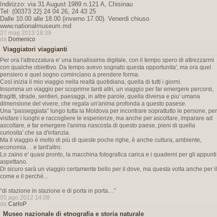
Indirizzo: via 31 August 1989 n.121 A, Chisinau
Tel: (00373 22) 24 04 26, 24 43 25
Dalle 10.00 alle 18.00 (inverno 17.00). Venerdi chiuso
www.nationalmuseum.md
27 mag 2013 18:39
da
Domenico
Viaggiatori viaggianti
Per ora l'attrezzatura e' una banalissima digitale, con il tempo spero di attrezzarmi
con qualche obiettivo. Da tempo avevo sognato questa opportunita', ma ora quel
pensiero e quel sogno cominciano a prendere forma.
Così inizia il mio viaggio nella realtà quotidiana, quella di tutti i giorni.
Insomma un viaggio per scoprirne tanti altri, un viaggio per far emergere percorsi,
tragitti, strade, sentieri, paesaggi, in altre parole, quella diversa e piu' umana
dimensione del vivere, che regala un'anima profonda a questo pasese.
Una “passeggiata” lungo tutta la Moldova per incontrare soprattutto le persone, per
visitare i luoghi e raccogliere le esperienze, ma anche per ascoltare, imparare ad
ascoltare, e far emergere l'anima nascosta di questo paese, pieni di quella
curiosita' che sa d'infanzia.
Ma il viaggio è molto di più di queste poche righe, è anche cultura, ambiente,
economia… e tant'altro.
Lo zaino e' quasi pronto, la macchina fotografica carica e i quaderni per gli appunti
aspettano.
Di sicuro sarà un viaggio certamente bello per il dove, ma questa volta anche per il
come e il perché...
“di stazione in stazione e di porta in porta…”
05 ago 2012 14:08
da
CarloP
Museo nazionale di etnografia e storia naturale