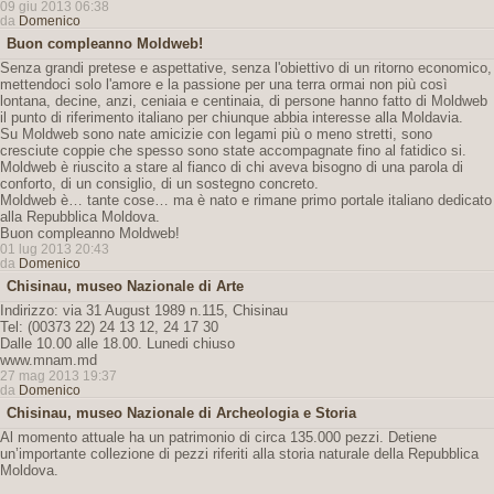
09 giu 2013 06:38
da
Domenico
Buon compleanno Moldweb!
Senza grandi pretese e aspettative, senza l'obiettivo di un ritorno economico,
mettendoci solo l'amore e la passione per una terra ormai non più così
lontana, decine, anzi, ceniaia e centinaia, di persone hanno fatto di Moldweb
il punto di riferimento italiano per chiunque abbia interesse alla Moldavia.
Su Moldweb sono nate amicizie con legami più o meno stretti, sono
cresciute coppie che spesso sono state accompagnate fino al fatidico si.
Moldweb è riuscito a stare al fianco di chi aveva bisogno di una parola di
conforto, di un consiglio, di un sostegno concreto.
Moldweb è… tante cose… ma è nato e rimane primo portale italiano dedicato
alla Repubblica Moldova.
Buon compleanno Moldweb!
01 lug 2013 20:43
da
Domenico
Chisinau, museo Nazionale di Arte
Indirizzo: via 31 August 1989 n.115, Chisinau
Tel: (00373 22) 24 13 12, 24 17 30
Dalle 10.00 alle 18.00. Lunedi chiuso
www.mnam.md
27 mag 2013 19:37
da
Domenico
Chisinau, museo Nazionale di Archeologia e Storia
Al momento attuale ha un patrimonio di circa 135.000 pezzi. Detiene
un’importante collezione di pezzi riferiti alla storia naturale della Repubblica
Moldova.