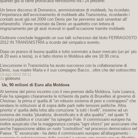
quando già la fame provocava nervosismo tra i 24 presenti.
Un breve discorso di Domenico, amministratore di moldweb, ha ricordato
l’importanza dell’avvicinamento di moldweb alla Transnistria, ricordando i
contatti avuti già nel 2009 con Denis per far pervenire aiuti umanitari all'
orfanotrofio. Viene mostrato da Denis un quadretto con lettera di
ringraziamento per gli aiuti ricevuti in quell’occasione tramite moldweb.
Giobruno conclude leggendo un suo talk scherzoso dal titolo FERRAGOSTO
2012 IN TRANSNISTRIA a ricordo del simpatico evento.
Dopo un pranzo di buona qualità e tutto sommato a buon mercato (un po’ più
di 20 euro a testa), si è fatto ritorno in Moldova alle ore 18:30 circa.
L’escursione in Transnistria ha avuto successo con la collaborazione di
Denis, sua madre Maria e il suo compagno Bacco...oltre che del sottoscritto
19 ago 2012 08:11
da
giobruno
Ue, 90 milioni di Euro alla Moldova
Al termine del primo incontro con il neo-premier della Moldova, Iurie Leanca,
Fule ha spiegato chiaramente le richieste da parte di Bruxelles al governo di
Chisinau: la prima e' quella di ''un robusto sistema di pesi e contrappesi'' che
rendano le istituzioni al di sopra delle parti nelle tensioni politiche. Altra
priorita' e' quella della lotta alla corruzione ''a tutti i livelli'', insieme ad un
sistema dei media ''pluralista, diversificato e di alta qualita''', nel quale ''il
servizio pubblico e' cruciale'' ha spiegato Fule. Il commissario europeo ha
inoltre auspicato che la maggioranza compia ''ogni sforzo'' per assicurare che
anche l'opposizione abbia un ruolo ''costruttivo'' nel processo democratico nel
Paese. ''E' essenziale - ha detto il commissario europeo all'allargamento -
superare la polarizzazione della societa' e creare uno spazio per un dibattito