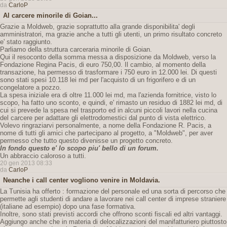
da
CarloP
Al carcere minorile di Goian...
Grazie a Moldweb, grazie soprattutto alla grande disponibilita' degli
amministratori, ma grazie anche a tutti gli utenti, un primo risultato concreto
e' stato raggiunto.
Parliamo della struttura carceraria minorile di Goian.
Qui il resoconto della somma messa a disposizione da Moldweb, verso la
Fondazione Regina Pacis, di euro 750,00. Il cambio, al momento della
transazione, ha permesso di trasformare i 750 euro in 12.000 lei. Di questi
sono stati spesi 10.118 lei md per l'acquisto di un frigorifero e di un
congelatore a pozzo.
La spesa iniziale era di oltre 11.000 lei md, ma l'azienda fornitrice, visto lo
scopo, ha fatto uno sconto, e quindi, e' rimasto un residuo di 1882 lei md, di
cui si prevede la spesa nel trasporto ed in alcuni piccoli lavori nella cucina
del carcere per adattare gli elettrodomestici dal punto di vista elettrico.
Volevo ringraziarvi personalmente, a nome della Fondazione R. Pacis, a
nome di tutti gli amici che partecipano al progetto, a "Moldweb", per aver
permesso che tutto questo divenisse un progetto concreto.
In fondo questo e' lo scopo piu' bello di un forum.
Un abbraccio caloroso a tutti.
20 gen 2013 08:33
da
CarloP
Neanche i call center vogliono venire in Moldavia.
La Tunisia ha offerto : formazione del personale ed una sorta di percorso che
permette agli studenti di andare a lavorare nei call center di imprese straniere
(italiane ad esempio) dopo una fase formativa.
Inoltre, sono stati previsti accordi che offrono sconti fiscali ed altri vantaggi.
Aggiungo anche che in materia di delocalizzazioni del manifatturiero piuttosto