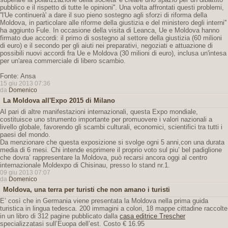
pubblico e il rispetto di tutte le opinioni''. Una volta affrontati questi problemi,
''l'Ue continuerà' a dare il suo pieno sostegno agli sforzi di riforma della
Moldova, in particolare alle riforme della giustizia e del ministero degli interni''
ha aggiunto Fule. In occasione della visita di Leanca, Ue e Moldova hanno
firmato due accordi: il primo di sostegno al settore della giustizia (60 milioni
di euro) e il secondo per gli aiuti nei preparativi, negoziati e attuazione di
possibili nuovi accordi fra Ue e Moldova (30 milioni di euro), inclusa un'intesa
per un'area commerciale di libero scambio.
Fonte: Ansa
15 giu 2013 07:36
da
Domenico
La Moldova all'Expo 2015 di Milano
Al pari di altre manifestazioni internazionali, questa Expo mondiale,
costituisce uno strumento importante per promuovere i valori nazionali a
livello globale, favorendo gli scambi culturali, economici, scientifici tra tutti i
paesi del mondo.
Da menzionare che questa exposizione si svolge ogni 5 anni,con una durata
media di 6 mesi. Chi intende esprimere il proprio voto sul piu’ bel padiglione
che dovra’ rappresentare la Moldova, può recarsi ancora oggi al centro
internazionale Moldexpo di Chisinau, presso lo stand nr.1.
09 giu 2013 07:07
da
Domenico
Moldova, una terra per turisti che non amano i turisti
E’ così che in Germania viene presentata la Moldova nella prima guida
turistica in lingua tedesca. 200 immagini a colori, 18 mappe cittadine raccolte
in un libro di 312 pagine pubblicato dalla
casa editrice Trescher
specializzatasi sull’Euopa dell’est. Costo € 16.95