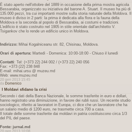
È stato aperto nell'ottobre del 1889 in occasione della prima mostra agricola
Bessarabia, organizzato su iniziativa del barone A. Stuart. Il museo ha più di
135.000 pezzi, tra cui importanti mostre sulla storia naturale della Moldova. Il
museo è diviso in 2 parti: la prima è dedicata alla flora e la fauna della
Moldova e la seconda al popolo di Bessarabia, ai costumi e tradizioni.
L'edificio è stato costruito nel 1905 in stile orientale dall'architetto V.
Tsigankov che lo rende un edificio unico in Moldova.
Indirizzo:
Mihai Kogalniceanu str. 82, Chisinau, Moldova.
Orari di apertura:
Martedì - Domenica: 10:00-18:00 - Chiuso il lunedì
Contatti
: Tel: (+373 22) 244 002 / (+373 22) 240 056
Fax: +373 (22) 238 848
E-mail: mihai.ursu @ muzeu.md
Web: www.muzeu.md
20 gen 2013 15:45
da
Domenico
I Moldavi sfidano la crisi
Secondo i dati della Banca Nazionale, le somme trasferite in euro e dollari,
hanno registrato una diminuizione, in favore dei rubli russi. Un recente studio
sociologico, riferito ai lavoratori in Europa, ci dice che un lavoratore che ha
un salario medio di 1200 euro, ne trasmette circa 700 a casa.
Il totale delle somme trasferite dai moldavi in patria costituiscono circa 1/3
del PIL del paese.
Fonte: jurnal.md
20 gen 2013 10:08