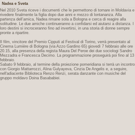
Nadea e Sveta
Nel 2010 Sveta riceve i documenti che le permettono di tornare in Moldavia e
rivedere finalmente la figlia dopo due anni e mezzo di lontananza. Alla
partenza dell’amica, Nadea rimane sola a Bologna e cerca di reagire alla
solitudine. Le due amiche continueranno a confidarsi ed aiutarsi a distanza. I
loro destini si incroceranno fino ad invertirsi, in una storia di donne sempre
pronte a ripartire.
Il film, vincitore del Premio Cipputi al Festival di Torino, verrà presentato al
Cinema Lumière di Bologna (via Azzo Gardino 65) giovedì 7 febbraio alle ore
20.15, alla presenza della regista Maura Del Peroe dei due sociologi Sandro
Mezzadra e Francesca Decimo. La programmazione proseguirà poi fino al 13
febbraio.
Sabato 9 febbraio, al termine della proiezione pomeridiana si terrà un incontro
con Giorgio Mattarrozzi, Alina Gulyayeva, Cinzia De Angelis e, a seguire,
nell'adiacente Biblioteca Renzo Renzi, serata danzante con musiche del
gruppo moldavo Doina Basababiei.