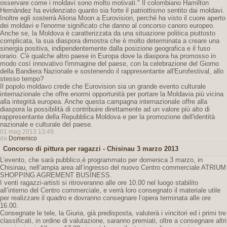
osservare come i moldavi sono molto motivati." Il colombiano Hamilton
Hernández ha evidenziato quanto sia forte il patriottismo sentito dai moldavi.
Inoltre egli sosterrà Aliona Moon a Eurovision, perché ha visto il cuore aperto
dei moldavi e l'enorme significato che danno al concorso canoro europeo.
Anche se, la Moldova è caratterizzata da una situazione politica piuttosto
complicata, la sua diaspora dimostra che è molto determinata a creare una
sinergia positiva, indipendentemente dalla posizione geografica e il fuso
orario. C'è qualche altro paese in Europa dove la diaspora ha promosso in
modo così innovativo l'immagine del paese, con la celebrazione del Giorno
della Bandiera Nazionale e sostenendo il rappresentante all'Eurofestival, allo
stesso tempo?
Il popolo moldavo crede che Eurovision sia un grande evento culturale
internazionale che offre enormi opportunità per portare la Moldavia più vicina
alla integrità europea. Anche questa campagna internazionale offre alla
diaspora la possibilità di contribuire direttamente ad un valore più alto di
rappresentante della Repubblica Moldova e per la promozione dell'identità
nazionale e culturale del paese.
01 mag 2013 13:49
da
Domenico
Concorso di pittura per ragazzi - Chisinau 3 marzo 2013
L’evento, che sarà pubblico,è programmato per domenica 3 marzo, in
Chisinau, nell’ampia area all’ingresso del nuovo Centro commerciale ATRIUM
SHOPPING AGREMENT BUSINESS.
I venti ragazzi-artisti si ritroveranno alle ore 10.00 nel luogo stabilito
all’interno del Centro commerciale, e verrà loro consegnato il materiale utile
per realizzare il quadro e dovranno consegnare l’opera terminata alle ore
16.00.
Consegnate le tele, la Giuria, già predisposta, valuterà i vincitori ed i primi tre
classificati, in ordine di valutazione, saranno premiati, oltre a consegnare altri