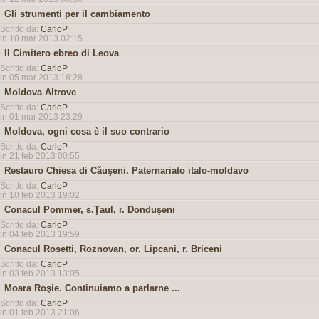
Gli strumenti per il cambiamento
Scritto da:
CarloP
in 10 mar 2013 02:15
Il Cimitero ebreo di Leova
Scritto da:
CarloP
in 05 mar 2013 18:28
Moldova Altrove
Scritto da:
CarloP
in 01 mar 2013 23:29
Moldova, ogni cosa è il suo contrario
Scritto da:
CarloP
in 21 feb 2013 00:55
Restauro Chiesa di Căuşeni. Paternariato italo-moldavo
Scritto da:
CarloP
in 10 feb 2013 19:02
Conacul Pommer, s.Ţaul, r. Donduşeni
Scritto da:
CarloP
in 04 feb 2013 19:59
Conacul Rosetti, Roznovan, or. Lipcani, r. Briceni
Scritto da:
CarloP
in 03 feb 2013 13:05
Moara Roşie. Continuiamo a parlarne ...
Scritto da:
CarloP
in 01 feb 2013 21:06