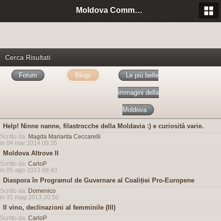
Moldova Community Italia
Cerca Risultati
Forum
Blogs
Le più belle
immagini della
Moldova
Help! Ninne nanne, filastrocche della Moldavia :) e curiosità varie.
Scritto da:
Magda Mariarita Ceccarelli
in 04 mar 2014 09:35
Moldova Altrove II
Scritto da:
CarloP
in 05 ago 2013 08:40
Diaspora în Programul de Guvernare al Coaliției Pro-Europene
Scritto da:
Domenico
in 31 mag 2013 20:50
Il vino, declinazioni al femminile (III)
Scritto da:
CarloP