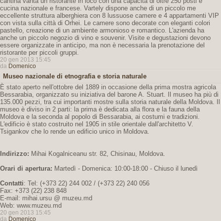
cantina vanta un ristorante in loco con una capacità di oltre 250 posti e
cucina nazionale e francese. Vartely dispone anche di un piccolo me
eccellente struttura alberghiera con 8 lussuose camere e 4 appartamenti VIP
con vista sulla città di Orhei. Le camere sono decorate con eleganti colori
pastello, creazione di un ambiente armonioso e romantico. L'azienda ha
anche un piccolo negozio di vino e souvenir. Visite e degustazioni devono
essere organizzate in anticipo, ma non è necessaria la prenotazione del
ristorante per piccoli gruppi.
20 gen 2013 15:45
da
Domenico
Museo nazionale di etnografia e storia naturale
È stato aperto nell'ottobre del 1889 in occasione della prima mostra agricola
Bessarabia, organizzato su iniziativa del barone A. Stuart. Il museo ha più di
135.000 pezzi, tra cui importanti mostre sulla storia naturale della Moldova. Il
museo è diviso in 2 parti: la prima è dedicata alla flora e la fauna della
Moldova e la seconda al popolo di Bessarabia, ai costumi e tradizioni.
L'edificio è stato costruito nel 1905 in stile orientale dall'architetto V.
Tsigankov che lo rende un edificio unico in Moldova.
Indirizzo:
Mihai Kogalniceanu str. 82, Chisinau, Moldova.
Orari di apertura:
Martedì - Domenica: 10:00-18:00 - Chiuso il lunedì
Contatti
: Tel: (+373 22) 244 002 / (+373 22) 240 056
Fax: +373 (22) 238 848
E-mail: mihai.ursu @ muzeu.md
Web: www.muzeu.md
20 gen 2013 15:45
da
Domenico