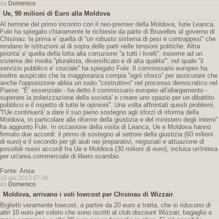
da
Domenico
Ue, 90 milioni di Euro alla Moldova
Al termine del primo incontro con il neo-premier della Moldova, Iurie Leanca,
Fule ha spiegato chiaramente le richieste da parte di Bruxelles al governo di
Chisinau: la prima e' quella di ''un robusto sistema di pesi e contrappesi'' che
rendano le istituzioni al di sopra delle parti nelle tensioni politiche. Altra
priorita' e' quella della lotta alla corruzione ''a tutti i livelli'', insieme ad un
sistema dei media ''pluralista, diversificato e di alta qualita''', nel quale ''il
servizio pubblico e' cruciale'' ha spiegato Fule. Il commissario europeo ha
inoltre auspicato che la maggioranza compia ''ogni sforzo'' per assicurare che
anche l'opposizione abbia un ruolo ''costruttivo'' nel processo democratico nel
Paese. ''E' essenziale - ha detto il commissario europeo all'allargamento -
superare la polarizzazione della societa' e creare uno spazio per un dibattito
pubblico e il rispetto di tutte le opinioni''. Una volta affrontati questi problemi,
''l'Ue continuerà' a dare il suo pieno sostegno agli sforzi di riforma della
Moldova, in particolare alle riforme della giustizia e del ministero degli interni''
ha aggiunto Fule. In occasione della visita di Leanca, Ue e Moldova hanno
firmato due accordi: il primo di sostegno al settore della giustizia (60 milioni
di euro) e il secondo per gli aiuti nei preparativi, negoziati e attuazione di
possibili nuovi accordi fra Ue e Moldova (30 milioni di euro), inclusa un'intesa
per un'area commerciale di libero scambio.
Fonte: Ansa
15 giu 2013 07:36
da
Domenico
Moldova, arrivano i voli lowcost per Chisinau di Wizzair
Biglietti veramente lowcost, a partire da 20 euro a tratta, che si riducono di
altri 10 euro per coloro che sono iscritti al club discount Wizzair, bagaglio a