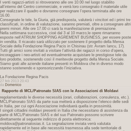
I venti ragazzi-artisti si ritroveranno alle ore 10.00 nel luogo stabilito
all’interno del Centro commerciale, e verrà loro consegnato il materiale utile
per realizzare il quadro e dovranno consegnare l’opera terminata alle ore
16.00.
Consegnate le tele, la Giuria, già predisposta, valuterà i vincitori ed i primi tre
classificati, in ordine di valutazione, saranno premiati, oltre a consegnare altri
premi minori. Alle ore 17.00 ci sarà la manifestazione di premiazione.
Nella settimana successiva, cioé dal 3 al 10 marzo,le opere rimarranno
esposte nell’ATRIUM SHOPPING AGREMENT BUSINESS, per essere poste
in vendita. Il ricavato sarà utilizzato per sostenere il progetto della Mensa
Sociale della Fondazione Regina Pacis in Chisinau (str. Avram Iancu, 17).
Tutti gli amici sono invitati a visitare l’attività dei ragazzi in corso d’opera,
incoraggiare i neo-artisti ed eventualmente acquistare le prestigiose tele da
loro prodotte, sostenendo così il meritevole progetto della Mensa Sociale.
Siamo grati alle aziende italiane presenti in Moldova che in diverso modo
stanno sostenendo e sponsorizzando l’iniziativa.
La Fondazione Regina Pacis
27 feb 2013 20:43
da
Domenico
Rapporto di MCL/Patronato SIAS con le Associazioni di Moldavi
regolamentando le diverse necessità (orari, collaborazioni, consulenza, etc.).
MCL/Patronato SIAS da parte sua metterà a disposizione l’elenco delle sedi
in Italia, per cui ogni Associazione individuerà quella in prossimità.
I singoli cittadini moldavi presenti in Italia che necessitano di assistenza da
parte di MCL/Patronato SIAS e del suo Patronato possono scrivere
direttamente al seguente indirizzo di posta elettronica:
moldova@patronatosias.it. La segnalazione inviata verrà valutata
rapidamente ed in base alle necessità trasmessa alla sede territoriale di