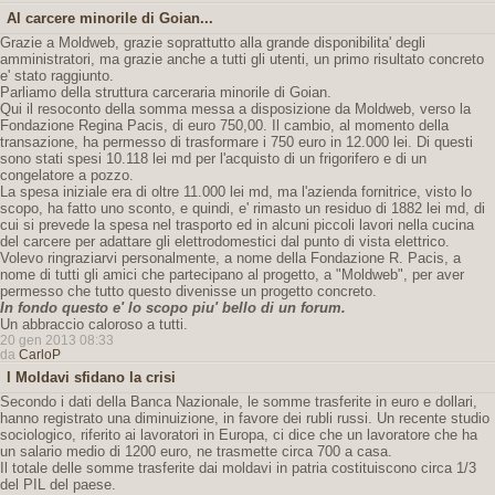
Al carcere minorile di Goian...
Grazie a Moldweb, grazie soprattutto alla grande disponibilita' degli
amministratori, ma grazie anche a tutti gli utenti, un primo risultato concreto
e' stato raggiunto.
Parliamo della struttura carceraria minorile di Goian.
Qui il resoconto della somma messa a disposizione da Moldweb, verso la
Fondazione Regina Pacis, di euro 750,00. Il cambio, al momento della
transazione, ha permesso di trasformare i 750 euro in 12.000 lei. Di questi
sono stati spesi 10.118 lei md per l'acquisto di un frigorifero e di un
congelatore a pozzo.
La spesa iniziale era di oltre 11.000 lei md, ma l'azienda fornitrice, visto lo
scopo, ha fatto uno sconto, e quindi, e' rimasto un residuo di 1882 lei md, di
cui si prevede la spesa nel trasporto ed in alcuni piccoli lavori nella cucina
del carcere per adattare gli elettrodomestici dal punto di vista elettrico.
Volevo ringraziarvi personalmente, a nome della Fondazione R. Pacis, a
nome di tutti gli amici che partecipano al progetto, a "Moldweb", per aver
permesso che tutto questo divenisse un progetto concreto.
In fondo questo e' lo scopo piu' bello di un forum.
Un abbraccio caloroso a tutti.
20 gen 2013 08:33
da
CarloP
I Moldavi sfidano la crisi
Secondo i dati della Banca Nazionale, le somme trasferite in euro e dollari,
hanno registrato una diminuizione, in favore dei rubli russi. Un recente studio
sociologico, riferito ai lavoratori in Europa, ci dice che un lavoratore che ha
un salario medio di 1200 euro, ne trasmette circa 700 a casa.
Il totale delle somme trasferite dai moldavi in patria costituiscono circa 1/3
del PIL del paese.