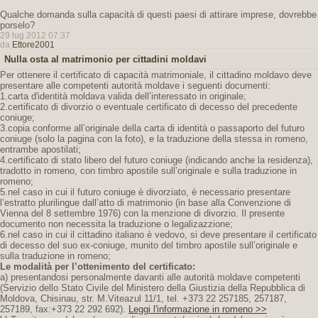
Qualche domanda sulla capacità di questi paesi di attirare imprese, dovrebbe
porselo?
29 lug 2012 07:37
da
Ettore2001
Nulla osta al matrimonio per cittadini moldavi
Per ottenere il certificato di capacità matrimoniale, il cittadino moldavo deve
presentare alle competenti autorità moldave i seguenti documenti:
1.carta d'identità moldava valida dell’interessato in originale;
2.certificato di divorzio o eventuale certificato di decesso del precedente
coniuge;
3.copia conforme all’originale della carta di identità o passaporto del futuro
coniuge (solo la pagina con la foto), e la traduzione della stessa in romeno,
entrambe apostilati;
4.certificato di stato libero del futuro coniuge (indicando anche la residenza),
tradotto in romeno, con timbro apostile sull’originale e sulla traduzione in
romeno;
5.nel caso in cui il futuro coniuge è divorziato, è necessario presentare
l’estratto plurilingue dall’atto di matrimonio (in base alla Convenzione di
Vienna del 8 settembre 1976) con la menzione di divorzio. Il presente
documento non necessita la traduzione o legalizazzione;
6.nel caso in cui il cittadino italiano è vedovo, si deve presentare il certificato
di decesso del suo ex-coniuge, munito del timbro apostile sull’originale e
sulla traduzione in romeno;
Le modalità per l’ottenimento del certificato:
a) presentandosi personalmente davanti alle autorità moldave competenti
(Servizio dello Stato Civile del Ministero della Giustizia della Repubblica di
Moldova, Chisinau, str. M.Viteazul 11/1, tel. +373 22 257185, 257187,
257189, fax:+373 22 292 692).
Leggi l'informazione in romeno >>