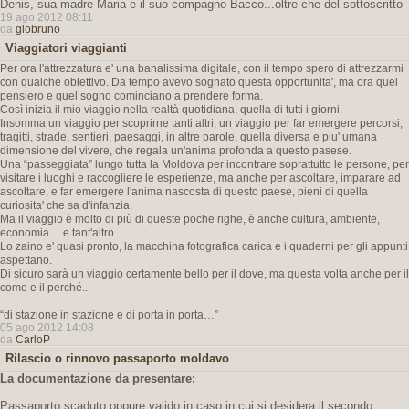
Denis, sua madre Maria e il suo compagno Bacco...oltre che del sottoscritto
19 ago 2012 08:11
da
giobruno
Viaggiatori viaggianti
Per ora l'attrezzatura e' una banalissima digitale, con il tempo spero di attrezzarmi
con qualche obiettivo. Da tempo avevo sognato questa opportunita', ma ora quel
pensiero e quel sogno cominciano a prendere forma.
Così inizia il mio viaggio nella realtà quotidiana, quella di tutti i giorni.
Insomma un viaggio per scoprirne tanti altri, un viaggio per far emergere percorsi,
tragitti, strade, sentieri, paesaggi, in altre parole, quella diversa e piu' umana
dimensione del vivere, che regala un'anima profonda a questo pasese.
Una “passeggiata” lungo tutta la Moldova per incontrare soprattutto le persone, per
visitare i luoghi e raccogliere le esperienze, ma anche per ascoltare, imparare ad
ascoltare, e far emergere l'anima nascosta di questo paese, pieni di quella
curiosita' che sa d'infanzia.
Ma il viaggio è molto di più di queste poche righe, è anche cultura, ambiente,
economia… e tant'altro.
Lo zaino e' quasi pronto, la macchina fotografica carica e i quaderni per gli appunti
aspettano.
Di sicuro sarà un viaggio certamente bello per il dove, ma questa volta anche per il
come e il perché...
“di stazione in stazione e di porta in porta…”
05 ago 2012 14:08
da
CarloP
Rilascio o rinnovo passaporto moldavo
La documentazione da presentare:
Passaporto scaduto oppure valido in caso in cui si desidera il secondo