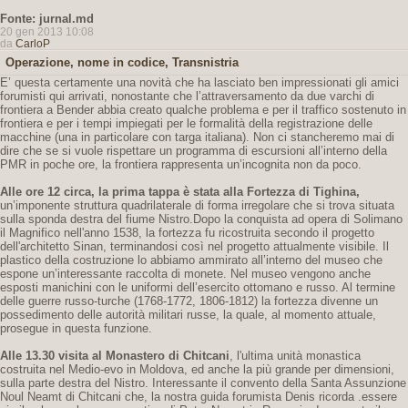
Fonte: jurnal.md
20 gen 2013 10:08
da
CarloP
Operazione, nome in codice, Transnistria
E’ questa certamente una novità che ha lasciato ben impressionati gli amici
forumisti qui arrivati, nonostante che l’attraversamento da due varchi di
frontiera a Bender abbia creato qualche problema e per il traffico sostenuto in
frontiera e per i tempi impiegati per le formalità della registrazione delle
macchine (una in particolare con targa italiana). Non ci stancheremo mai di
dire che se si vuole rispettare un programma di escursioni all’interno della
PMR in poche ore, la frontiera rappresenta un’incognita non da poco.
Alle ore 12 circa, la prima tappa è stata alla Fortezza di Tighina,
un’imponente struttura quadrilaterale di forma irregolare che si trova situata
sulla sponda destra del fiume Nistro.Dopo la conquista ad opera di Solimano
il Magnifico nell'anno 1538, la fortezza fu ricostruita secondo il progetto
dell'architetto Sinan, terminandosi così nel progetto attualmente visibile. Il
plastico della costruzione lo abbiamo ammirato all’interno del museo che
espone un’interessante raccolta di monete. Nel museo vengono anche
esposti manichini con le uniformi dell’esercito ottomano e russo. Al termine
delle guerre russo-turche (1768-1772, 1806-1812) la fortezza divenne un
possedimento delle autorità militari russe, la quale, al momento attuale,
prosegue in questa funzione.
Alle 13.30 visita al Monastero di Chitcani
, l'ultima unità monastica
costruita nel Medio-evo in Moldova, ed anche la più grande per dimensioni,
sulla parte destra del Nistro. Interessante il convento della Santa Assunzione
Noul Neamt di Chitcani che, la nostra guida forumista Denis ricorda .essere