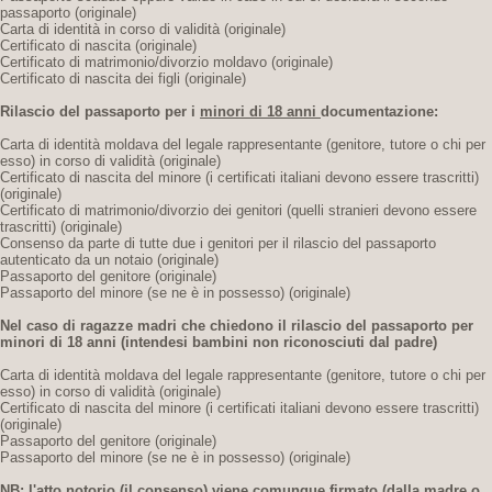
passaporto (originale)
Carta di identità in corso di validità (originale)
Certificato di nascita (originale)
Certificato di matrimonio/divorzio moldavo (originale)
Certificato di nascita dei figli (originale)
Rilascio del passaporto per i
minori di 18 anni
documentazione:
Carta di identità moldava del legale rappresentante (genitore, tutore o chi per
esso) in corso di validità (originale)
Certificato di nascita del minore (i certificati italiani devono essere trascritti)
(originale)
Certificato di matrimonio/divorzio dei genitori (quelli stranieri devono essere
trascritti) (originale)
Consenso da parte di tutte due i genitori per il rilascio del passaporto
autenticato da un notaio (originale)
Passaporto del genitore (originale)
Passaporto del minore (se ne è in possesso) (originale)
Nel caso di ragazze madri che chiedono il rilascio del passaporto per
minori di 18 anni
(intendesi bambini non riconosciuti dal padre)
Carta di identità moldava del legale rappresentante (genitore, tutore o chi per
esso) in corso di validità (originale)
Certificato di nascita del minore (i certificati italiani devono essere trascritti)
(originale)
Passaporto del genitore (originale)
Passaporto del minore (se ne è in possesso) (originale)
NB: l'atto notorio (il consenso) viene comunque firmato (dalla madre o