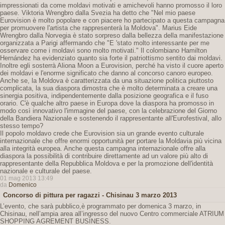
impressionati da come moldavi motivati ​​e amichevoli hanno promosso il loro
paese. Viktoria Wrengbro dalla Svezia ha detto che "Nel mio paese
Eurovision è molto popolare e con piacere ho partecipato a questa campagna
per promuovere l'artista che rappresenterà la Moldova". Marius Eide
Wrengbro dalla Norvegia è stato sorpreso dalla bellezza della manifestazione
organizzata a Parigi affermando che "E 'stato molto interessante per me
osservare come i moldavi sono molto motivati." Il colombiano Hamilton
Hernández ha evidenziato quanto sia forte il patriottismo sentito dai moldavi.
Inoltre egli sosterrà Aliona Moon a Eurovision, perché ha visto il cuore aperto
dei moldavi e l'enorme significato che danno al concorso canoro europeo.
Anche se, la Moldova è caratterizzata da una situazione politica piuttosto
complicata, la sua diaspora dimostra che è molto determinata a creare una
sinergia positiva, indipendentemente dalla posizione geografica e il fuso
orario. C'è qualche altro paese in Europa dove la diaspora ha promosso in
modo così innovativo l'immagine del paese, con la celebrazione del Giorno
della Bandiera Nazionale e sostenendo il rappresentante all'Eurofestival, allo
stesso tempo?
Il popolo moldavo crede che Eurovision sia un grande evento culturale
internazionale che offre enormi opportunità per portare la Moldavia più vicina
alla integrità europea. Anche questa campagna internazionale offre alla
diaspora la possibilità di contribuire direttamente ad un valore più alto di
rappresentante della Repubblica Moldova e per la promozione dell'identità
nazionale e culturale del paese.
01 mag 2013 13:49
da
Domenico
Concorso di pittura per ragazzi - Chisinau 3 marzo 2013
L’evento, che sarà pubblico,è programmato per domenica 3 marzo, in
Chisinau, nell’ampia area all’ingresso del nuovo Centro commerciale ATRIUM
SHOPPING AGREMENT BUSINESS.