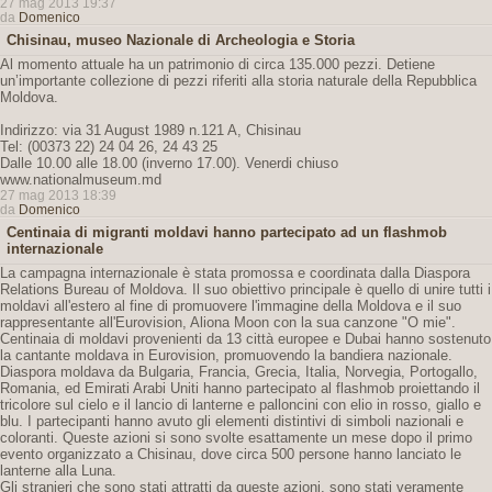
27 mag 2013 19:37
da
Domenico
Chisinau, museo Nazionale di Archeologia e Storia
Al momento attuale ha un patrimonio di circa 135.000 pezzi. Detiene
un’importante collezione di pezzi riferiti alla storia naturale della Repubblica
Moldova.
Indirizzo: via 31 August 1989 n.121 A, Chisinau
Tel: (00373 22) 24 04 26, 24 43 25
Dalle 10.00 alle 18.00 (inverno 17.00). Venerdi chiuso
www.nationalmuseum.md
27 mag 2013 18:39
da
Domenico
Centinaia di migranti moldavi hanno partecipato ad un flashmob
internazionale
La campagna internazionale è stata promossa e coordinata dalla Diaspora
Relations Bureau of Moldova. Il suo obiettivo principale è quello di unire tutti i
moldavi all'estero al fine di promuovere l'immagine della Moldova e il suo
rappresentante all'Eurovision, Aliona Moon con la sua canzone "O mie".
Centinaia di moldavi provenienti da 13 città europee e Dubai hanno sostenuto
la cantante moldava in Eurovision, promuovendo la bandiera nazionale.
Diaspora moldava da Bulgaria, Francia, Grecia, Italia, Norvegia, Portogallo,
Romania, ed Emirati Arabi Uniti hanno partecipato al flashmob proiettando il
tricolore sul cielo e il lancio di lanterne e palloncini con elio in rosso, giallo e
blu. I partecipanti hanno avuto gli elementi distintivi di simboli nazionali e
coloranti. Queste azioni si sono svolte esattamente un mese dopo il primo
evento organizzato a Chisinau, dove circa 500 persone hanno lanciato le
lanterne alla Luna.
Gli stranieri che sono stati attratti da queste azioni, sono stati veramente