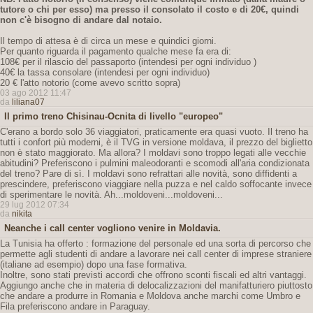
tutore o chi per esso) ma presso il consolato il costo e di 20€,
quindi
non c'è bisogno di andare dal notaio.
Il tempo di attesa è di circa un mese e quindici giorni.
Per quanto riguarda il pagamento qualche mese fa era di:
108€ per il rilascio del passaporto (intendesi per ogni individuo )
40€ la tassa consolare (intendesi per ogni individuo)
20 € l'atto notorio (come avevo scritto sopra)
03 ago 2012 11:47
da
liliana07
Il primo treno Chisinau-Ocnita di livello "europeo"
C'erano a bordo solo 36 viaggiatori, praticamente era quasi vuoto. Il treno ha
tutti i confort più moderni, è il TVG in versione moldava, il prezzo del biglietto
non è stato maggiorato. Ma allora? I moldavi sono troppo legati alle vecchie
abitudini? Preferiscono i pulmini maleodoranti e scomodi all'aria condizionata
del treno? Pare di sì. I moldavi sono refrattari alle novità, sono diffidenti a
prescindere, preferiscono viaggiare nella puzza e nel caldo soffocante invece
di sperimentare le novità. Ah...moldoveni...moldoveni...
29 lug 2012 07:34
da
nikita
Neanche i call center vogliono venire in Moldavia.
La Tunisia ha offerto : formazione del personale ed una sorta di percorso che
permette agli studenti di andare a lavorare nei call center di imprese straniere
(italiane ad esempio) dopo una fase formativa.
Inoltre, sono stati previsti accordi che offrono sconti fiscali ed altri vantaggi.
Aggiungo anche che in materia di delocalizzazioni del manifatturiero piuttosto
che andare a produrre in Romania e Moldova anche marchi come Umbro e
Fila preferiscono andare in Paraguay.