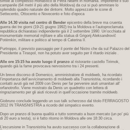
simile al complesso monastico di Petra Neamt in Romania. Imponente il suo
campanile (64 metri il più alto della Moldova) da cui si può ammirare lo
splendido quadro naturale dei dintorni. Molto apprezzate le icone di
Settecento, Ottocento e Novecento e foto d’epoca
Alle 14.30 visita nel centro di Bender
epicentro della breve ma cruenta
guerra dei tre giorni (19-21 giugno 1992) tra la Moldova e l’autoproclamata
repubblica dichiaratasi indipendente già il 2 settembre 1990. Un’occhiata al
monumentale memorial mjlitare e alla statua di Grigorij Aleksandrovič
Potëmkin, militare e politico al tempo di Caterina II.
Purtroppo, il previsto passaggio per il ponte del Nistro che da sul Palazzo del
Presidente a Tiraspol, non ha potuto aver seguito per il ritardo iniziale .
Alle ore 15:15 ha avuto luogo il pranzo
al ristorante castello Tirimok,
quando già la fame provocava nervosismo tra i 24 presenti.
Un breve discorso di Domenico, amministratore di moldweb, ha ricordato
l’importanza dell’avvicinamento di moldweb alla Transnistria, ricordando i
contatti avuti già nel 2009 con Denis per far pervenire aiuti umanitari all'
orfanotrofio. Viene mostrato da Denis un quadretto con lettera di
ringraziamento per gli aiuti ricevuti in quell’occasione tramite moldweb.
Giobruno conclude leggendo un suo talk scherzoso dal titolo FERRAGOSTO
2012 IN TRANSNISTRIA a ricordo del simpatico evento.
Dopo un pranzo di buona qualità e tutto sommato a buon mercato (un po’ più
di 20 euro a testa), si è fatto ritorno in Moldova alle ore 18:30 circa.
L’escursione in Transnistria ha avuto successo con la collaborazione di