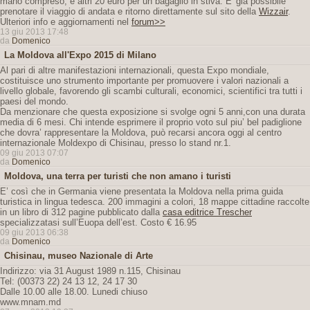
mano compreso, e altri 20 euro per un bagaglio in stiva. E' già possibile
prenotare il viaggio di andata e ritorno direttamente sul sito della
Wizzair
.
Ulteriori info e aggiornamenti nel
forum>>
13 giu 2013 17:48
da
Domenico
La Moldova all'Expo 2015 di Milano
Al pari di altre manifestazioni internazionali, questa Expo mondiale,
costituisce uno strumento importante per promuovere i valori nazionali a
livello globale, favorendo gli scambi culturali, economici, scientifici tra tutti i
paesi del mondo.
Da menzionare che questa exposizione si svolge ogni 5 anni,con una durata
media di 6 mesi. Chi intende esprimere il proprio voto sul piu’ bel padiglione
che dovra’ rappresentare la Moldova, può recarsi ancora oggi al centro
internazionale Moldexpo di Chisinau, presso lo stand nr.1.
09 giu 2013 07:07
da
Domenico
Moldova, una terra per turisti che non amano i turisti
E’ così che in Germania viene presentata la Moldova nella prima guida
turistica in lingua tedesca. 200 immagini a colori, 18 mappe cittadine raccolte
in un libro di 312 pagine pubblicato dalla
casa editrice Trescher
specializzatasi sull’Euopa dell’est. Costo € 16.95
09 giu 2013 06:38
da
Domenico
Chisinau, museo Nazionale di Arte
Indirizzo: via 31 August 1989 n.115, Chisinau
Tel: (00373 22) 24 13 12, 24 17 30
Dalle 10.00 alle 18.00. Lunedi chiuso
www.mnam.md