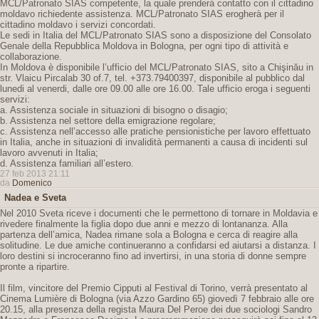
MCL/Patronato SIAS competente, la quale prenderà contatto con il cittadino
moldavo richiedente assistenza. MCL/Patronato SIAS erogherà per il
cittadino moldavo i servizi concordati.
Le sedi in Italia del MCL/Patronato SIAS sono a disposizione del Consolato
Genale della Repubblica Moldova in Bologna, per ogni tipo di attività e
collaborazione.
In Moldova è disponibile l’ufficio del MCL/Patronato SIAS, sito a Chişinău in
str. Vlaicu Pircalab 30 of.7, tel. +373.79400397, disponibile al pubblico dal
lunedi al venerdi, dalle ore 09.00 alle ore 16.00. Tale ufficio eroga i seguenti
servizi:
a. Assistenza sociale in situazioni di bisogno o disagio;
b. Assistenza nel settore della emigrazione regolare;
c. Assistenza nell’accesso alle pratiche pensionistiche per lavoro effettuato
in Italia, anche in situazioni di invalidità permanenti a causa di incidenti sul
lavoro avvenuti in Italia;
d. Assistenza familiari all’estero.
27 feb 2013 21:11
da
Domenico
Nadea e Sveta
Nel 2010 Sveta riceve i documenti che le permettono di tornare in Moldavia e
rivedere finalmente la figlia dopo due anni e mezzo di lontananza. Alla
partenza dell’amica, Nadea rimane sola a Bologna e cerca di reagire alla
solitudine. Le due amiche continueranno a confidarsi ed aiutarsi a distanza. I
loro destini si incroceranno fino ad invertirsi, in una storia di donne sempre
pronte a ripartire.
Il film, vincitore del Premio Cipputi al Festival di Torino, verrà presentato al
Cinema Lumière di Bologna (via Azzo Gardino 65) giovedì 7 febbraio alle ore
20.15, alla presenza della regista Maura Del Peroe dei due sociologi Sandro