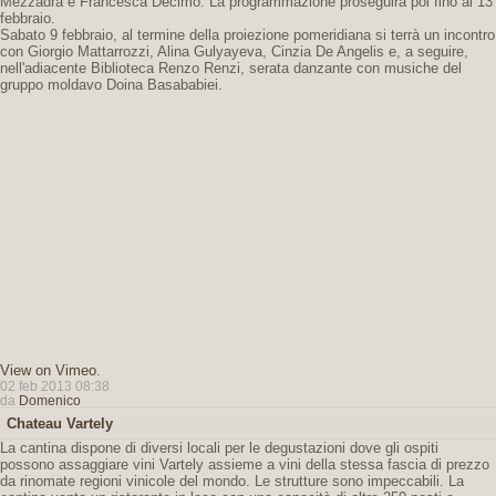
Mezzadra e Francesca Decimo. La programmazione proseguirà poi fino al 13
febbraio.
Sabato 9 febbraio, al termine della proiezione pomeridiana si terrà un incontro
con Giorgio Mattarrozzi, Alina Gulyayeva, Cinzia De Angelis e, a seguire,
nell'adiacente Biblioteca Renzo Renzi, serata danzante con musiche del
gruppo moldavo Doina Basababiei.
View on Vimeo
.
02 feb 2013 08:38
da
Domenico
Chateau Vartely
La cantina dispone di diversi locali per le degustazioni dove gli ospiti
possono assaggiare vini Vartely assieme a vini della stessa fascia di prezzo
da rinomate regioni vinicole del mondo. Le strutture sono impeccabili. La