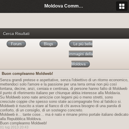
Moldova Community Italia
Cerca Risultati
Forum
Blogs
Le più belle
immagini della
Moldova
Buon compleanno Moldweb!
Senza grandi pretese e aspettative, senza l'obiettivo di un ritorno economico,
mettendoci solo l'amore e la passione per una terra ormai non più così
lontana, decine, anzi, ceniaia e centinaia, di persone hanno fatto di Moldweb
il punto di riferimento italiano per chiunque abbia interesse alla Moldavia.
Su Moldweb sono nate amicizie con legami più o meno stretti, sono
cresciute coppie che spesso sono state accompagnate fino al fatidico si.
Moldweb è riuscito a stare al fianco di chi aveva bisogno di una parola di
conforto, di un consiglio, di un sostegno concreto.
Moldweb è… tante cose… ma è nato e rimane primo portale italiano dedicato
alla Repubblica Moldova.
Buon compleanno Moldweb!
01 lug 2013 20:43