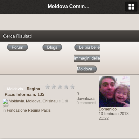
Moldova Community Italia
Cerca Risultati
Forum
Blogs
Le più belle
immagini della
Moldova
Regina
Moldavia
9
Pacis Informa n. 135
downloads
Moldavia
,
Moldova
,
Chisinau
e 1 di
0 commenti
piu'...
Domenico
in
Fondazione Regina Pacis
10 febbraio 2013 -
21:22