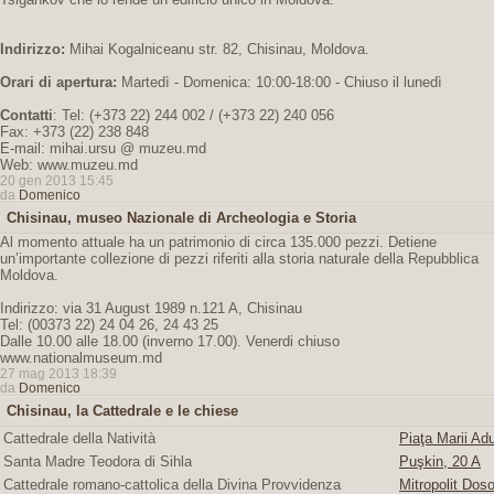
Indirizzo:
Mihai Kogalniceanu str. 82, Chisinau, Moldova.
Orari di apertura:
Martedì - Domenica: 10:00-18:00 - Chiuso il lunedì
Contatti
: Tel: (+373 22) 244 002 / (+373 22) 240 056
Fax: +373 (22) 238 848
E-mail: mihai.ursu @ muzeu.md
Web: www.muzeu.md
20 gen 2013 15:45
da
Domenico
Chisinau, museo Nazionale di Archeologia e Storia
Al momento attuale ha un patrimonio di circa 135.000 pezzi. Detiene
un’importante collezione di pezzi riferiti alla storia naturale della Repubblica
Moldova.
Indirizzo: via 31 August 1989 n.121 A, Chisinau
Tel: (00373 22) 24 04 26, 24 43 25
Dalle 10.00 alle 18.00 (inverno 17.00). Venerdi chiuso
www.nationalmuseum.md
27 mag 2013 18:39
da
Domenico
Chisinau, la Cattedrale e le chiese
Cattedrale della Natività
Piaţa Marii Adu
Santa Madre Teodora di Sihla
Puşkin, 20 A
Cattedrale romano-cattolica della Divina Provvidenza
Mitropolit Doso