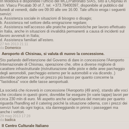
In Moldova è disponibile l’ufficio del MCL/Patronato SIAS, sito a Chişinău in
str. Vlaicu Pircalab 30 of.7, tel. +373.79400397, disponibile al pubblico dal
lunedi al venerdi, dalle ore 09.00 alle ore 16.00. Tale ufficio eroga i seguenti
servizi:
a. Assistenza sociale in situazioni di bisogno o disagio;
b. Assistenza nel settore della emigrazione regolare;
c. Assistenza nell’accesso alle pratiche pensionistiche per lavoro effettuato
in Italia, anche in situazioni di invalidità permanenti a causa di incidenti sul
lavoro avvenuti in Italia;
d. Assistenza familiari all’estero.
27 feb 2013 21:11
da
Domenico
Aeroporto di Chisinau, si valuta di nuovo la concessione.
Sto parlando dell'intenzione del Governo di dare in concessione l'Aeroporto
Internazionale di Chisinau, operazione che, oltre a diverse migliorie di
carattere infrastrutturale (ristrutturazione delle piste e delle aree parcheggio
degli aeromobili, parcheggio esterno per le automobili e via dicendo..)
dovrebbe portare anche un prezzo più basso per quanto concerne la
"fastidiosa" voce delle tasse aeroportuali.
La società che riceverà in concessione l'Aeroporto (49 anni), stando alle voci
che circolano in questi giorni, dovrebbe far eseguire (in varie tappe) lavori per
circa 230 mln di euro. Mi aspetto anche un'apertura del mercato per quanto
riguarda l'handling ed il catering poichè la situazione odierna, con i prezzi dei
servizi fuori da ogni logica, sta danneggiando in primis i passeggeri ma
anche i vettori.
29 mag 2013 17:28
da
badica
Il Centro Culturale Italiano