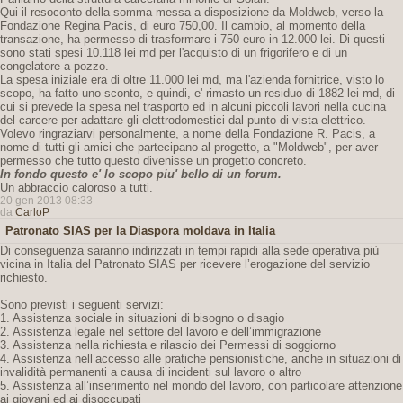
Qui il resoconto della somma messa a disposizione da Moldweb, verso la
Fondazione Regina Pacis, di euro 750,00. Il cambio, al momento della
transazione, ha permesso di trasformare i 750 euro in 12.000 lei. Di questi
sono stati spesi 10.118 lei md per l'acquisto di un frigorifero e di un
congelatore a pozzo.
La spesa iniziale era di oltre 11.000 lei md, ma l'azienda fornitrice, visto lo
scopo, ha fatto uno sconto, e quindi, e' rimasto un residuo di 1882 lei md, di
cui si prevede la spesa nel trasporto ed in alcuni piccoli lavori nella cucina
del carcere per adattare gli elettrodomestici dal punto di vista elettrico.
Volevo ringraziarvi personalmente, a nome della Fondazione R. Pacis, a
nome di tutti gli amici che partecipano al progetto, a "Moldweb", per aver
permesso che tutto questo divenisse un progetto concreto.
In fondo questo e' lo scopo piu' bello di un forum.
Un abbraccio caloroso a tutti.
20 gen 2013 08:33
da
CarloP
Patronato SIAS per la Diaspora moldava in Italia
Di conseguenza saranno indirizzati in tempi rapidi alla sede operativa più
vicina in Italia del Patronato SIAS per ricevere l’erogazione del servizio
richiesto.
Sono previsti i seguenti servizi:
1. Assistenza sociale in situazioni di bisogno o disagio
2. Assistenza legale nel settore del lavoro e dell’immigrazione
3. Assistenza nella richiesta e rilascio dei Permessi di soggiorno
4. Assistenza nell’accesso alle pratiche pensionistiche, anche in situazioni di
invalidità permanenti a causa di incidenti sul lavoro o altro
5. Assistenza all’inserimento nel mondo del lavoro, con particolare attenzione
ai giovani ed ai disoccupati