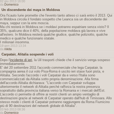
02 giu 2013 16:00
da
Domenico
Un discendente dei maya in Moldova
Ora l'icauto Iurie promette che l'evento tanto atteso ci sarà entro il 2013. Qui
in Moldova circola il fondato sospetto che Leanca sia un discendente dei
maya, seppur con la erre moscia.
Ma chi resterà in Moldova se i moldavi potranno espatriare senza visto? Il
35%, qualcuno dice il 40%, della popolazione moldava già lavora e vive
all'estero. In Moldova resterà qualche giudice, qualche poliziotto, qualche
medico e qualche funzionario statale.
I milionari insomma.
19 gen 2013 13:34
da
nikita
Carpatair, Alitalia sospende i voli
Dopo l'
incidente di ieri
, la Uil trasporti chiede che il servizio venga sospeso
immediatamente.
E' del 20 settembre 2011 l'accordo commerciale che lega Carpatair, la
compagnia aerea il cui volo Pisa-Roma è uscito ieri stase fuori pista, e
Alitalia. Secondo l'accordo i voli Carpatair da e verso l'Italia sono
commercializzati da Alitalia sotto propria denominazione. Alla firma
dell'accordo Alitalia dichiarava: "L'accordo con Carpatair sviluppa
ulteriormente il network di Alitalia perché rafforza la nostra presenza
soprattutto dalla provincia italiana verso la Romania e i mercati dell'Est.
L'accordo ci permette di offrire ai nostri clienti un ampio ventaglio di
destinazioni grazie al network di Carpatair operato dall'hub di Timisoara. Allo
stesso modo i clienti di Carpatair potranno raggiungere da Roma Fiumicino
più di 90 destinazioni del network globale di Alitalia".
03 feb 2013 08:36
da
Domenico