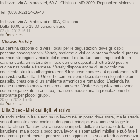
Indirizzo: via A. Mateevici, 60-A. Chisinau. MD-2009. Repubblica Moldova.
Tel: (00373-22) 24-16-48
Indirizzo: via A. Mateevici n. 60A, Chisinau
Dalle 10.00 alle 18.00 Lunedi chiuso
02 giu 2013 16:11
da
Domenico
Chateau Vartely
La cantina dispone di diversi locali per le degustazioni dove gli ospiti
possono assaggiare vini Vartely assieme a vini della stessa fascia di prezzo
da rinomate regioni vinicole del mondo. Le strutture sono impeccabili. La
cantina vanta un ristorante in loco con una capacità di oltre 250 posti e
cucina nazionale e francese. Vartely dispone anche di un piccolo me
eccellente struttura alberghiera con 8 lussuose camere e 4 appartamenti VIP
con vista sulla città di Orhei. Le camere sono decorate con eleganti colori
pastello, creazione di un ambiente armonioso e romantico. L'azienda ha
anche un piccolo negozio di vino e souvenir. Visite e degustazioni devono
essere organizzate in anticipo, ma non è necessaria la prenotazione del
ristorante per piccoli gruppi.
20 gen 2013 15:45
da
Domenico
Lilia Bicec - Miei cari figli, vi scrivo
Quando arriva in Italia non ha un lavoro né un posto dove stare, ma le strade
sono illuminate come «palazzi dei grandi principi» e ovunque si legge la
scritta «Buon Natale». Qui a nessuno importa della sua laurea e della sua
istruzione, ma a poco a poco trova lavori e sistemazioni migliori e può fare i
documenti per ottenere il permesso di soggiorno. La sua sete di conoscenza