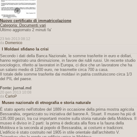
Nuovo certificato di immatricolazione
Categoria: Documenti vari
Ultimo aggiornato 2 minuti fa'
23 feb 2013 08:12
da
Domenico
I Moldavi sfidano la crisi
Secondo i dati della Banca Nazionale, le somme trasferite in euro e dollari,
hanno registrato una diminuizione, in favore dei rubli russi. Un recente studio
sociologico, riferito ai lavoratori in Europa, ci dice che un lavoratore che ha
un salario medio di 1200 euro, ne trasmette circa 700 a casa.
Il totale delle somme trasferite dai moldavi in patria costituiscono circa 1/3
del PIL del paese.
Fonte: jurnal.md
20 gen 2013 10:08
da
CarloP
Museo nazionale di etnografia e storia naturale
È stato aperto nell'ottobre del 1889 in occasione della prima mostra agricola
Bessarabia, organizzato su iniziativa del barone A. Stuart. Il museo ha più di
135.000 pezzi, tra cui importanti mostre sulla storia naturale della Moldova. Il
museo è diviso in 2 parti: la prima è dedicata alla flora e la fauna della
Moldova e la seconda al popolo di Bessarabia, ai costumi e tradizioni.
L'edificio è stato costruito nel 1905 in stile orientale dall'architetto V.
Tsigankov che lo rende un edificio unico in Moldova.