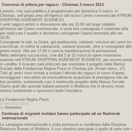
Concorso di pittura per ragazzi - Chisinau 3 marzo 2013
L’evento, che sarà pubblico,è programmato per domenica 3 marzo, in
Chisinau, nell’ampia area all’ingresso del nuovo Centro commerciale ATRIUM
SHOPPING AGREMENT BUSINESS.
I venti ragazzi-artisti si ritroveranno alle ore 10.00 nel luogo stabilito
all’interno del Centro commerciale, e verrà loro consegnato il materiale utile
per realizzare il quadro e dovranno consegnare l’opera terminata alle ore
16.00.
Consegnate le tele, la Giuria, già predisposta, valuterà i vincitori ed i primi tre
classificati, in ordine di valutazione, saranno premiati, oltre a consegnare altri
premi minori. Alle ore 17.00 ci sarà la manifestazione di premiazione.
Nella settimana successiva, cioé dal 3 al 10 marzo,le opere rimarranno
esposte nell’ATRIUM SHOPPING AGREMENT BUSINESS, per essere poste
in vendita. Il ricavato sarà utilizzato per sostenere il progetto della Mensa
Sociale della Fondazione Regina Pacis in Chisinau (str. Avram Iancu, 17).
Tutti gli amici sono invitati a visitare l’attività dei ragazzi in corso d’opera,
incoraggiare i neo-artisti ed eventualmente acquistare le prestigiose tele da
loro prodotte, sostenendo così il meritevole progetto della Mensa Sociale.
Siamo grati alle aziende italiane presenti in Moldova che in diverso modo
stanno sostenendo e sponsorizzando l’iniziativa.
La Fondazione Regina Pacis
27 feb 2013 20:43
da
Domenico
Centinaia di migranti moldavi hanno partecipato ad un flashmob
internazionale
La campagna internazionale è stata promossa e coordinata dalla Diaspora
Relations Bureau of Moldova. Il suo obiettivo principale è quello di unire tutti i