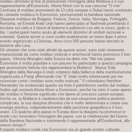
moldavi all'estero al fine di promuovere l'immagine della Moldova e il suo
rappresentante all'Eurovision, Aliona Moon con la sua canzone "O mie".
Centinaia di moldavi provenienti da 13 città europee e Dubai hanno sostenuto
la cantante moldava in Eurovision, promuovendo la bandiera nazionale.
Diaspora moldava da Bulgaria, Francia, Grecia, Italia, Norvegia, Portogallo,
Romania, ed Emirati Arabi Uniti hanno partecipato al flashmob proiettando il
tricolore sul cielo e il lancio di lanterne e palloncini con elio in rosso, giallo e
blu. I partecipanti hanno avuto gli elementi distintivi di simboli nazionali e
coloranti. Queste azioni si sono svolte esattamente un mese dopo il primo
evento organizzato a Chisinau, dove circa 500 persone hanno lanciato le
lanterne alla Luna.
Gli stranieri che sono stati attratti da queste azioni, sono stati veramente
impressionati da come moldavi motivati ​​e amichevoli hanno promosso il loro
paese. Viktoria Wrengbro dalla Svezia ha detto che "Nel mio paese
Eurovision è molto popolare e con piacere ho partecipato a questa campagna
per promuovere l'artista che rappresenterà la Moldova". Marius Eide
Wrengbro dalla Norvegia è stato sorpreso dalla bellezza della manifestazione
organizzata a Parigi affermando che "E 'stato molto interessante per me
osservare come i moldavi sono molto motivati." Il colombiano Hamilton
Hernández ha evidenziato quanto sia forte il patriottismo sentito dai moldavi.
Inoltre egli sosterrà Aliona Moon a Eurovision, perché ha visto il cuore aperto
dei moldavi e l'enorme significato che danno al concorso canoro europeo.
Anche se, la Moldova è caratterizzata da una situazione politica piuttosto
complicata, la sua diaspora dimostra che è molto determinata a creare una
sinergia positiva, indipendentemente dalla posizione geografica e il fuso
orario. C'è qualche altro paese in Europa dove la diaspora ha promosso in
modo così innovativo l'immagine del paese, con la celebrazione del Giorno
della Bandiera Nazionale e sostenendo il rappresentante all'Eurofestival, allo
stesso tempo?
Il popolo moldavo crede che Eurovision sia un grande evento culturale