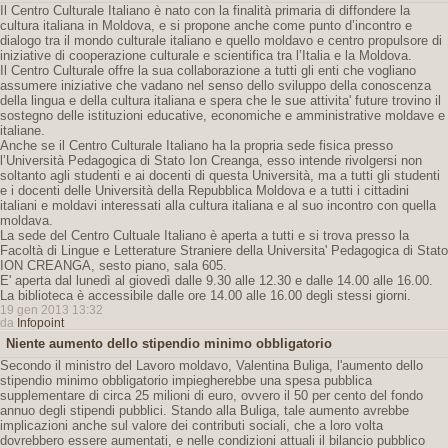
Il Centro Culturale Italiano è nato con la finalità primaria di diffondere la
cultura italiana in Moldova, e si propone anche come punto d’incontro e
dialogo tra il mondo culturale italiano e quello moldavo e centro propulsore di
iniziative di cooperazione culturale e scientifica tra l’Italia e la Moldova.
Il Centro Culturale offre la sua collaborazione a tutti gli enti che vogliano
assumere iniziative che vadano nel senso dello sviluppo della conoscenza
della lingua e della cultura italiana e spera che le sue attivita' future trovino il
sostegno delle istituzioni educative, economiche e amministrative moldave e
italiane.
Anche se il Centro Culturale Italiano ha la propria sede fisica presso
l’Università Pedagogica di Stato Ion Creanga, esso intende rivolgersi non
soltanto agli studenti e ai docenti di questa Università, ma a tutti gli studenti
e i docenti delle Università della Repubblica Moldova e a tutti i cittadini
italiani e moldavi interessati alla cultura italiana e al suo incontro con quella
moldava.
La sede del Centro Cultuale Italiano è aperta a tutti e si trova presso la
Facoltà di Lingue e Letterature Straniere della Universita' Pedagogica di Stato
ION CREANGA, sesto piano, sala 605.
E' aperta dal lunedì al giovedì dalle 9.30 alle 12.30 e dalle 14.00 alle 16.00.
La biblioteca è accessibile dalle ore 14.00 alle 16.00 degli stessi giorni.
19 gen 2013 13:32
da
Infopoint
Niente aumento dello stipendio minimo obbligatorio
Secondo il ministro del Lavoro moldavo, Valentina Buliga, l'aumento dello
stipendio minimo obbligatorio impiegherebbe una spesa pubblica
supplementare di circa 25 milioni di euro, ovvero il 50 per cento del fondo
annuo degli stipendi pubblici. Stando alla Buliga, tale aumento avrebbe
implicazioni anche sul valore dei contributi sociali, che a loro volta
dovrebbero essere aumentati, e nelle condizioni attuali il bilancio pubblico