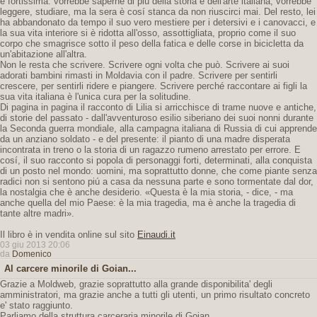
è fortissima: vorrebbe saperne di piú della storia e dell'arte italiana, vorrebbe
leggere, studiare, ma la sera è cosí stanca da non riuscirci mai. Del resto, lei
ha abbandonato da tempo il suo vero mestiere per i detersivi e i canovacci, e
la sua vita interiore si è ridotta all'osso, assottigliata, proprio come il suo
corpo che smagrisce sotto il peso della fatica e delle corse in bicicletta da
un'abitazione all'altra.
Non le resta che scrivere. Scrivere ogni volta che può. Scrivere ai suoi
adorati bambini rimasti in Moldavia con il padre. Scrivere per sentirli
crescere, per sentirli ridere e piangere. Scrivere perché raccontare ai figli la
sua vita italiana è l'unica cura per la solitudine.
Di pagina in pagina il racconto di Lilia si arricchisce di trame nuove e antiche,
di storie del passato - dall'avventuroso esilio siberiano dei suoi nonni durante
la Seconda guerra mondiale, alla campagna italiana di Russia di cui apprende
da un anziano soldato - e del presente: il pianto di una madre disperata
incontrata in treno o la storia di un ragazzo rumeno arrestato per errore. E
cosí, il suo racconto si popola di personaggi forti, determinati, alla conquista
di un posto nel mondo: uomini, ma soprattutto donne, che come piante senza
radici non si sentono piú a casa da nessuna parte e sono tormentate dal dor,
la nostalgia che è anche desiderio. «Questa è la mia storia, - dice, - ma
anche quella del mio Paese: è la mia tragedia, ma è anche la tragedia di
tante altre madri».
Il libro è in vendita online sul sito
Einaudi.it
03 giu 2013 20:06
da
Domenico
Al carcere minorile di Goian...
Grazie a Moldweb, grazie soprattutto alla grande disponibilita' degli
amministratori, ma grazie anche a tutti gli utenti, un primo risultato concreto
e' stato raggiunto.
Parliamo della struttura carceraria minorile di Goian.