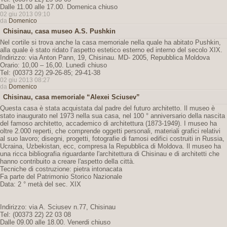
Dalle 11.00 alle 17.00. Domenica chiuso
02 giu 2013 09:10
da
Domenico
Chisinau, casa museo A.S. Pushkin
Nel cortile si trova anche la casa memoriale nella quale ha abitato Pushkin,
alla quale è stato ridato l’aspetto estetico esterno ed interno del secolo XIX.
Indirizzo: via Anton Pann, 19, Chisinau. MD- 2005, Repubblica Moldova
Orario: 10,00 – 16,00. Lunedì chiuso
Tel: (00373 22) 29-26-85; 29-41-38
02 giu 2013 08:27
da
Domenico
Chisinau, casa memoriale “Alexei Sciusev”
Questa casa è stata acquistata dal padre del futuro architetto. Il museo è
stato inaugurato nel 1973 nella sua casa, nel 100 ° anniversario della nascita
del famoso architetto, accademico di architettura (1873-1949). I museo ha
oltre 2.000 reperti, che comprende oggetti personali, materiali grafici relativi
al suo lavoro; disegni, progetti, fotografie di famosi edifici costruiti in Russia,
Ucraina, Uzbekistan, ecc, compresa la Repubblica di Moldova. Il museo ha
una ricca bibliografia riguardante l'architettura di Chisinau e di architetti che
hanno contribuito a creare l'aspetto della città.
Tecniche di costruzione: pietra intonacata
Fa parte del Patrimonio Storico Nazionale
Data: 2 ° metà del sec. XIX
Indirizzo: via A. Sciusev n.77, Chisinau
Tel: (00373 22) 22 03 08
Dalle 09.00 alle 18.00. Venerdi chiuso