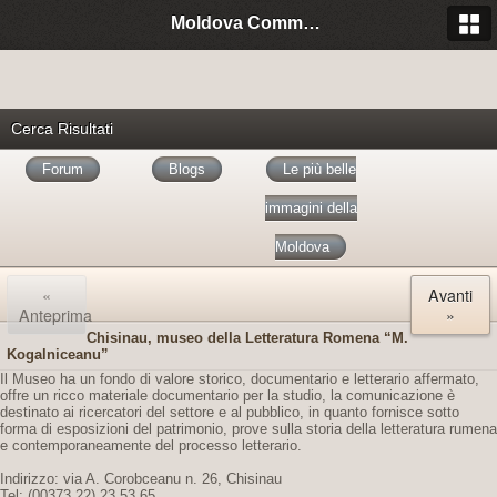
Moldova Community Italia
Cerca Risultati
Forum
Blogs
Le più belle
immagini della
Moldova
«
Avanti
Anteprima
»
Chisinau, museo della Letteratura Romena “M.
Kogalniceanu”
Il Museo ha un fondo di valore storico, documentario e letterario affermato,
offre un ricco materiale documentario per la studio, la comunicazione è
destinato ai ricercatori del settore e al pubblico, in quanto fornisce sotto
forma di esposizioni del patrimonio, prove sulla storia della letteratura rumena
e contemporaneamente del processo letterario.
Indirizzo: via A. Corobceanu n. 26, Chisinau
Tel: (00373 22) 23 53 65