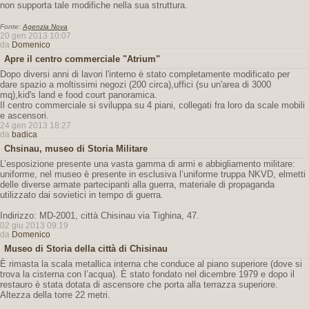
non supporta tale modifiche nella sua struttura.
Fonte:
Agenzia Nova
20 gen 2013 10:07
da
Domenico
Apre il centro commerciale "Atrium"
Dopo diversi anni di lavori l'interno è stato completamente modificato per
dare spazio a moltissimi negozi (200 circa),uffici (su un'area di 3000
mq),kid's land e food court panoramica.
Il centro commerciale si sviluppa su 4 piani, collegati fra loro da scale mobili
e ascensori.
24 gen 2013 18:27
da
badica
Chsinau, museo di Storia Militare
L’esposizione presente una vasta gamma di armi e abbigliamento militare:
uniforme, nel museo è presente in esclusiva l’uniforme truppa NKVD, elmetti
delle diverse armate partecipanti alla guerra, materiale di propaganda
utilizzato dai sovietici in tempo di guerra.
Indirizzo: MD-2001, città Chisinau via Tighina, 47.
02 giu 2013 09:19
da
Domenico
Museo di Storia della città di Chisinau
È rimasta la scala metallica interna che conduce al piano superiore (dove si
trova la cisterna con l’acqua). È stato fondato nel dicembre 1979 e dopo il
restauro è stata dotata di ascensore che porta alla terrazza superiore.
Altezza della torre 22 metri.