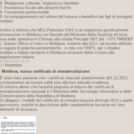
6. Mediazione culturale, linguistica e familiare
7. Assistenza fiscale alle persone fisiche
8. Formazione professionale
9. Accompagnamento nel settore del turismo a beneficio dei figli di immigrati
moldavi
Inoltre si informa che MCL-Patronato SIAS è un organismo giuridicamente
riconosciuto in Moldova con Decreto del Ministero della Giustizia ed ha la
sua sede operativa in Chisinau alla strada Parcalab 30/7 (tel. +373.79400397
). Questo Ufficio è l’unico in Moldavia, insieme alle ACLI, ad essere abilitato
a seguire le pratiche pensionistiche , in rete con l’INPS, per i cittadini
moldavi e italiani residenti in Moldavia ed aventi diritto in base alle
legislazione italiana.
03 feb 2013 08:45
da
Domenico
Moldova, nuovo certificato di immatricolazione
È stato fatto presente che i certificati rilasciati anteriormente all'1.12.2012
continueranno ad essere validi sino alla loro naturale scadenza.
Si informa altresì che l'autorità preposta al rilascio dei certificati di
immatricolazione nazionali è il Ministero delle Tecnologie Informative e delle
Comunicazioni della Repubblica di Moldova.
Si allegano i modelli del certificato di immatricolazione (formato ID-I) e quello
provvisorio, nonché la descrizione delle caratteristiche tecniche ed i loro
elementi di sicurezza.