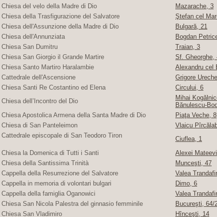
Chiesa del velo della Madre di Dio
Mazarache, 3
Chiesa della Trasfigurazione del Salvatore
Ştefan cel Mare
Chiesa dell'Assunzione della Madre di Dio
Bulgară, 21
Chiesa dell'Annunziata
Bogdan Petric
Chiesa San Dumitru
Traian, 3
Chiesa San Giorgio il Grande Martire
Sf. Gheorghe, 4
Chiesa Santo Martiro Haralambie
Alexandru cel 
Cattedrale dell'Ascensione
Grigore Ureche,
Chiesa Santi Re Costantino ed Elena
Circului, 6
Mihai Kogălnice
Chiesa dell’Incontro del Dio
Bănulescu-Bod
Chiesa Apostolica Armena della Santa Madre di Dio
Piaţa Veche, 8
Chiesa di San Panteleimon
Vlaicu Pîrcăla
Cattedrale episcopale di San Teodoro Tiron
Ciuflea, 1
Chiesa la Domenica di Tutti i Santi
Alexei Mateevi
Chiesa della Santissima Trinità
Munceşti, 47
Cappella della Resurrezione del Salvatore
Valea Trandafir
Cappella in memoria di volontari bulgari
Dimo, 6
Cappella della famiglia Oganowici
Valea Trandafir
Chiesa San Nicola Palestra del ginnasio femminile
Bucureşti, 64/2
Chiesa San Vladimiro
Hînceşti, 14