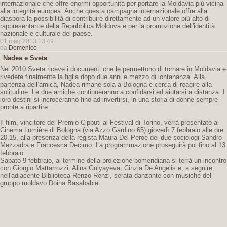
internazionale che offre enormi opportunità per portare la Moldavia più vicina
alla integrità europea. Anche questa campagna internazionale offre alla
diaspora la possibilità di contribuire direttamente ad un valore più alto di
rappresentante della Repubblica Moldova e per la promozione dell'identità
nazionale e culturale del paese.
01 mag 2013 13:49
da
Domenico
Nadea e Sveta
Nel 2010 Sveta riceve i documenti che le permettono di tornare in Moldavia e
rivedere finalmente la figlia dopo due anni e mezzo di lontananza. Alla
partenza dell’amica, Nadea rimane sola a Bologna e cerca di reagire alla
solitudine. Le due amiche continueranno a confidarsi ed aiutarsi a distanza. I
loro destini si incroceranno fino ad invertirsi, in una storia di donne sempre
pronte a ripartire.
Il film, vincitore del Premio Cipputi al Festival di Torino, verrà presentato al
Cinema Lumière di Bologna (via Azzo Gardino 65) giovedì 7 febbraio alle ore
20.15, alla presenza della regista Maura Del Peroe dei due sociologi Sandro
Mezzadra e Francesca Decimo. La programmazione proseguirà poi fino al 13
febbraio.
Sabato 9 febbraio, al termine della proiezione pomeridiana si terrà un incontro
con Giorgio Mattarrozzi, Alina Gulyayeva, Cinzia De Angelis e, a seguire,
nell'adiacente Biblioteca Renzo Renzi, serata danzante con musiche del
gruppo moldavo Doina Basababiei.