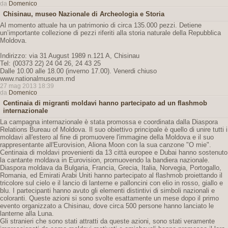
da
Domenico
Chisinau, museo Nazionale di Archeologia e Storia
Al momento attuale ha un patrimonio di circa 135.000 pezzi. Detiene
un’importante collezione di pezzi riferiti alla storia naturale della Repubblica
Moldova.
Indirizzo: via 31 August 1989 n.121 A, Chisinau
Tel: (00373 22) 24 04 26, 24 43 25
Dalle 10.00 alle 18.00 (inverno 17.00). Venerdi chiuso
www.nationalmuseum.md
27 mag 2013 18:39
da
Domenico
Centinaia di migranti moldavi hanno partecipato ad un flashmob
internazionale
La campagna internazionale è stata promossa e coordinata dalla Diaspora
Relations Bureau of Moldova. Il suo obiettivo principale è quello di unire tutti i
moldavi all'estero al fine di promuovere l'immagine della Moldova e il suo
rappresentante all'Eurovision, Aliona Moon con la sua canzone "O mie".
Centinaia di moldavi provenienti da 13 città europee e Dubai hanno sostenuto
la cantante moldava in Eurovision, promuovendo la bandiera nazionale.
Diaspora moldava da Bulgaria, Francia, Grecia, Italia, Norvegia, Portogallo,
Romania, ed Emirati Arabi Uniti hanno partecipato al flashmob proiettando il
tricolore sul cielo e il lancio di lanterne e palloncini con elio in rosso, giallo e
blu. I partecipanti hanno avuto gli elementi distintivi di simboli nazionali e
coloranti. Queste azioni si sono svolte esattamente un mese dopo il primo
evento organizzato a Chisinau, dove circa 500 persone hanno lanciato le
lanterne alla Luna.
Gli stranieri che sono stati attratti da queste azioni, sono stati veramente