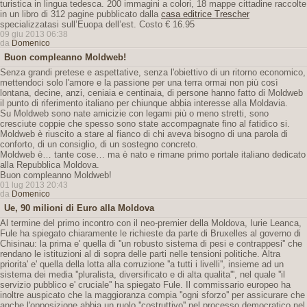
turistica in lingua tedesca. 200 immagini a colori, 18 mappe cittadine raccolte
in un libro di 312 pagine pubblicato dalla
casa editrice Trescher
specializzatasi sull’Euopa dell’est. Costo € 16.95
09 giu 2013 06:38
da
Domenico
Buon compleanno Moldweb!
Senza grandi pretese e aspettative, senza l'obiettivo di un ritorno economico,
mettendoci solo l'amore e la passione per una terra ormai non più così
lontana, decine, anzi, ceniaia e centinaia, di persone hanno fatto di Moldweb
il punto di riferimento italiano per chiunque abbia interesse alla Moldavia.
Su Moldweb sono nate amicizie con legami più o meno stretti, sono
cresciute coppie che spesso sono state accompagnate fino al fatidico si.
Moldweb è riuscito a stare al fianco di chi aveva bisogno di una parola di
conforto, di un consiglio, di un sostegno concreto.
Moldweb è… tante cose… ma è nato e rimane primo portale italiano dedicato
alla Repubblica Moldova.
Buon compleanno Moldweb!
01 lug 2013 20:43
da
Domenico
Ue, 90 milioni di Euro alla Moldova
Al termine del primo incontro con il neo-premier della Moldova, Iurie Leanca,
Fule ha spiegato chiaramente le richieste da parte di Bruxelles al governo di
Chisinau: la prima e' quella di ''un robusto sistema di pesi e contrappesi'' che
rendano le istituzioni al di sopra delle parti nelle tensioni politiche. Altra
priorita' e' quella della lotta alla corruzione ''a tutti i livelli'', insieme ad un
sistema dei media ''pluralista, diversificato e di alta qualita''', nel quale ''il
servizio pubblico e' cruciale'' ha spiegato Fule. Il commissario europeo ha
inoltre auspicato che la maggioranza compia ''ogni sforzo'' per assicurare che
anche l'opposizione abbia un ruolo ''costruttivo'' nel processo democratico nel