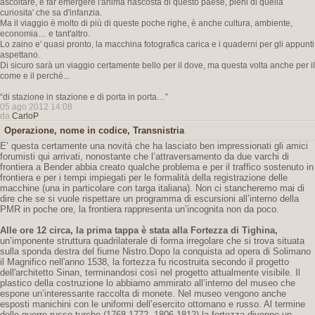
ascoltare, e far emergere l'anima nascosta di questo paese, pieni di quella
curiosita' che sa d'infanzia.
Ma il viaggio è molto di più di queste poche righe, è anche cultura, ambiente,
economia… e tant'altro.
Lo zaino e' quasi pronto, la macchina fotografica carica e i quaderni per gli appunti
aspettano.
Di sicuro sarà un viaggio certamente bello per il dove, ma questa volta anche per il
come e il perché...
“di stazione in stazione e di porta in porta…”
05 ago 2012 14:08
da
CarloP
Operazione, nome in codice, Transnistria
E’ questa certamente una novità che ha lasciato ben impressionati gli amici
forumisti qui arrivati, nonostante che l’attraversamento da due varchi di
frontiera a Bender abbia creato qualche problema e per il traffico sostenuto in
frontiera e per i tempi impiegati per le formalità della registrazione delle
macchine (una in particolare con targa italiana). Non ci stancheremo mai di
dire che se si vuole rispettare un programma di escursioni all’interno della
PMR in poche ore, la frontiera rappresenta un’incognita non da poco.
Alle ore 12 circa, la prima tappa è stata alla Fortezza di Tighina,
un’imponente struttura quadrilaterale di forma irregolare che si trova situata
sulla sponda destra del fiume Nistro.Dopo la conquista ad opera di Solimano
il Magnifico nell'anno 1538, la fortezza fu ricostruita secondo il progetto
dell'architetto Sinan, terminandosi così nel progetto attualmente visibile. Il
plastico della costruzione lo abbiamo ammirato all’interno del museo che
espone un’interessante raccolta di monete. Nel museo vengono anche
esposti manichini con le uniformi dell’esercito ottomano e russo. Al termine
delle guerre russo-turche (1768-1772, 1806-1812) la fortezza divenne un