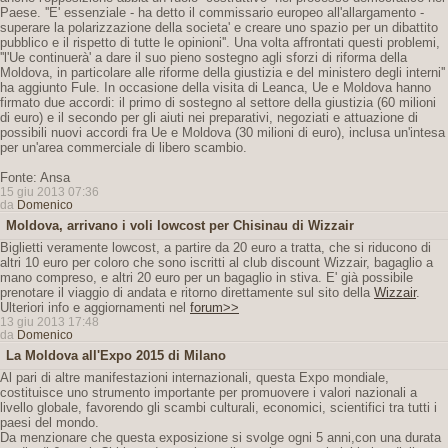
Paese. ''E' essenziale - ha detto il commissario europeo all'allargamento -
superare la polarizzazione della societa' e creare uno spazio per un dibattito
pubblico e il rispetto di tutte le opinioni''. Una volta affrontati questi problemi,
''l'Ue continuerà' a dare il suo pieno sostegno agli sforzi di riforma della
Moldova, in particolare alle riforme della giustizia e del ministero degli interni''
ha aggiunto Fule. In occasione della visita di Leanca, Ue e Moldova hanno
firmato due accordi: il primo di sostegno al settore della giustizia (60 milioni
di euro) e il secondo per gli aiuti nei preparativi, negoziati e attuazione di
possibili nuovi accordi fra Ue e Moldova (30 milioni di euro), inclusa un'intesa
per un'area commerciale di libero scambio.
Fonte: Ansa
15 giu 2013 07:36
da
Domenico
Moldova, arrivano i voli lowcost per Chisinau di Wizzair
Biglietti veramente lowcost, a partire da 20 euro a tratta, che si riducono di
altri 10 euro per coloro che sono iscritti al club discount Wizzair, bagaglio a
mano compreso, e altri 20 euro per un bagaglio in stiva. E' già possibile
prenotare il viaggio di andata e ritorno direttamente sul sito della
Wizzair
.
Ulteriori info e aggiornamenti nel
forum>>
13 giu 2013 17:48
da
Domenico
La Moldova all'Expo 2015 di Milano
Al pari di altre manifestazioni internazionali, questa Expo mondiale,
costituisce uno strumento importante per promuovere i valori nazionali a
livello globale, favorendo gli scambi culturali, economici, scientifici tra tutti i
paesi del mondo.
Da menzionare che questa exposizione si svolge ogni 5 anni,con una durata