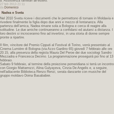
d. Assistenza familiari all’estero.
27 feb 2013 21:11
da
Domenico
Nadea e Sveta
Nel 2010 Sveta riceve i documenti che le permettono di tornare in Moldavia e
rivedere finalmente la figlia dopo due anni e mezzo di lontananza. Alla
partenza dell’amica, Nadea rimane sola a Bologna e cerca di reagire alla
solitudine. Le due amiche continueranno a confidarsi ed aiutarsi a distanza. I
loro destini si incroceranno fino ad invertirsi, in una storia di donne sempre
pronte a ripartire.
Il film, vincitore del Premio Cipputi al Festival di Torino, verrà presentato al
Cinema Lumière di Bologna (via Azzo Gardino 65) giovedì 7 febbraio alle ore
20.15, alla presenza della regista Maura Del Peroe dei due sociologi Sandro
Mezzadra e Francesca Decimo. La programmazione proseguirà poi fino al 13
febbraio.
Sabato 9 febbraio, al termine della proiezione pomeridiana si terrà un incontro
con Giorgio Mattarrozzi, Alina Gulyayeva, Cinzia De Angelis e, a seguire,
nell'adiacente Biblioteca Renzo Renzi, serata danzante con musiche del
gruppo moldavo Doina Basababiei.