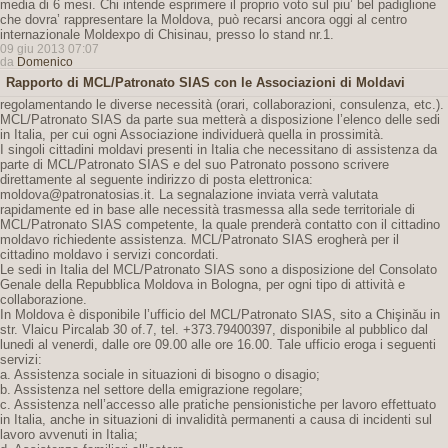
media di 6 mesi. Chi intende esprimere il proprio voto sul piu’ bel padiglione
che dovra’ rappresentare la Moldova, può recarsi ancora oggi al centro
internazionale Moldexpo di Chisinau, presso lo stand nr.1.
09 giu 2013 07:07
da
Domenico
Rapporto di MCL/Patronato SIAS con le Associazioni di Moldavi
regolamentando le diverse necessità (orari, collaborazioni, consulenza, etc.).
MCL/Patronato SIAS da parte sua metterà a disposizione l’elenco delle sedi
in Italia, per cui ogni Associazione individuerà quella in prossimità.
I singoli cittadini moldavi presenti in Italia che necessitano di assistenza da
parte di MCL/Patronato SIAS e del suo Patronato possono scrivere
direttamente al seguente indirizzo di posta elettronica:
moldova@patronatosias.it. La segnalazione inviata verrà valutata
rapidamente ed in base alle necessità trasmessa alla sede territoriale di
MCL/Patronato SIAS competente, la quale prenderà contatto con il cittadino
moldavo richiedente assistenza. MCL/Patronato SIAS erogherà per il
cittadino moldavo i servizi concordati.
Le sedi in Italia del MCL/Patronato SIAS sono a disposizione del Consolato
Genale della Repubblica Moldova in Bologna, per ogni tipo di attività e
collaborazione.
In Moldova è disponibile l’ufficio del MCL/Patronato SIAS, sito a Chişinău in
str. Vlaicu Pircalab 30 of.7, tel. +373.79400397, disponibile al pubblico dal
lunedi al venerdi, dalle ore 09.00 alle ore 16.00. Tale ufficio eroga i seguenti
servizi:
a. Assistenza sociale in situazioni di bisogno o disagio;
b. Assistenza nel settore della emigrazione regolare;
c. Assistenza nell’accesso alle pratiche pensionistiche per lavoro effettuato
in Italia, anche in situazioni di invalidità permanenti a causa di incidenti sul
lavoro avvenuti in Italia;