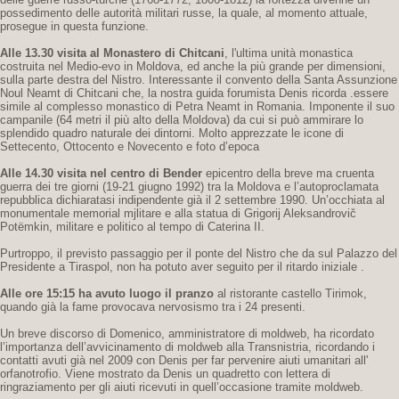
possedimento delle autorità militari russe, la quale, al momento attuale,
prosegue in questa funzione.
Alle 13.30 visita al Monastero di Chitcani
, l'ultima unità monastica
costruita nel Medio-evo in Moldova, ed anche la più grande per dimensioni,
sulla parte destra del Nistro. Interessante il convento della Santa Assunzione
Noul Neamt di Chitcani che, la nostra guida forumista Denis ricorda .essere
simile al complesso monastico di Petra Neamt in Romania. Imponente il suo
campanile (64 metri il più alto della Moldova) da cui si può ammirare lo
splendido quadro naturale dei dintorni. Molto apprezzate le icone di
Settecento, Ottocento e Novecento e foto d’epoca
Alle 14.30 visita nel centro di Bender
epicentro della breve ma cruenta
guerra dei tre giorni (19-21 giugno 1992) tra la Moldova e l’autoproclamata
repubblica dichiaratasi indipendente già il 2 settembre 1990. Un’occhiata al
monumentale memorial mjlitare e alla statua di Grigorij Aleksandrovič
Potëmkin, militare e politico al tempo di Caterina II.
Purtroppo, il previsto passaggio per il ponte del Nistro che da sul Palazzo del
Presidente a Tiraspol, non ha potuto aver seguito per il ritardo iniziale .
Alle ore 15:15 ha avuto luogo il pranzo
al ristorante castello Tirimok,
quando già la fame provocava nervosismo tra i 24 presenti.
Un breve discorso di Domenico, amministratore di moldweb, ha ricordato
l’importanza dell’avvicinamento di moldweb alla Transnistria, ricordando i
contatti avuti già nel 2009 con Denis per far pervenire aiuti umanitari all'
orfanotrofio. Viene mostrato da Denis un quadretto con lettera di
ringraziamento per gli aiuti ricevuti in quell’occasione tramite moldweb.