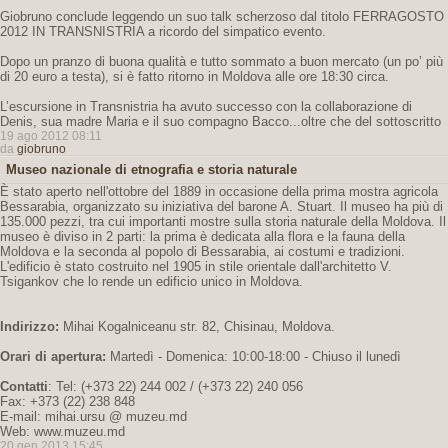
Giobruno conclude leggendo un suo talk scherzoso dal titolo FERRAGOSTO
2012 IN TRANSNISTRIA a ricordo del simpatico evento.
Dopo un pranzo di buona qualità e tutto sommato a buon mercato (un po’ più
di 20 euro a testa), si è fatto ritorno in Moldova alle ore 18:30 circa.
L’escursione in Transnistria ha avuto successo con la collaborazione di
Denis, sua madre Maria e il suo compagno Bacco...oltre che del sottoscritto
19 ago 2012 08:11
da
giobruno
Museo nazionale di etnografia e storia naturale
È stato aperto nell'ottobre del 1889 in occasione della prima mostra agricola
Bessarabia, organizzato su iniziativa del barone A. Stuart. Il museo ha più di
135.000 pezzi, tra cui importanti mostre sulla storia naturale della Moldova. Il
museo è diviso in 2 parti: la prima è dedicata alla flora e la fauna della
Moldova e la seconda al popolo di Bessarabia, ai costumi e tradizioni.
L'edificio è stato costruito nel 1905 in stile orientale dall'architetto V.
Tsigankov che lo rende un edificio unico in Moldova.
Indirizzo:
Mihai Kogalniceanu str. 82, Chisinau, Moldova.
Orari di apertura:
Martedì - Domenica: 10:00-18:00 - Chiuso il lunedì
Contatti
: Tel: (+373 22) 244 002 / (+373 22) 240 056
Fax: +373 (22) 238 848
E-mail: mihai.ursu @ muzeu.md
Web: www.muzeu.md
20 gen 2013 15:45