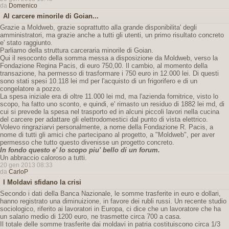
da
Domenico
Al carcere minorile di Goian...
Grazie a Moldweb, grazie soprattutto alla grande disponibilita' degli
amministratori, ma grazie anche a tutti gli utenti, un primo risultato concreto
e' stato raggiunto.
Parliamo della struttura carceraria minorile di Goian.
Qui il resoconto della somma messa a disposizione da Moldweb, verso la
Fondazione Regina Pacis, di euro 750,00. Il cambio, al momento della
transazione, ha permesso di trasformare i 750 euro in 12.000 lei. Di questi
sono stati spesi 10.118 lei md per l'acquisto di un frigorifero e di un
congelatore a pozzo.
La spesa iniziale era di oltre 11.000 lei md, ma l'azienda fornitrice, visto lo
scopo, ha fatto uno sconto, e quindi, e' rimasto un residuo di 1882 lei md, di
cui si prevede la spesa nel trasporto ed in alcuni piccoli lavori nella cucina
del carcere per adattare gli elettrodomestici dal punto di vista elettrico.
Volevo ringraziarvi personalmente, a nome della Fondazione R. Pacis, a
nome di tutti gli amici che partecipano al progetto, a "Moldweb", per aver
permesso che tutto questo divenisse un progetto concreto.
In fondo questo e' lo scopo piu' bello di un forum.
Un abbraccio caloroso a tutti.
20 gen 2013 08:33
da
CarloP
I Moldavi sfidano la crisi
Secondo i dati della Banca Nazionale, le somme trasferite in euro e dollari,
hanno registrato una diminuizione, in favore dei rubli russi. Un recente studio
sociologico, riferito ai lavoratori in Europa, ci dice che un lavoratore che ha
un salario medio di 1200 euro, ne trasmette circa 700 a casa.
Il totale delle somme trasferite dai moldavi in patria costituiscono circa 1/3