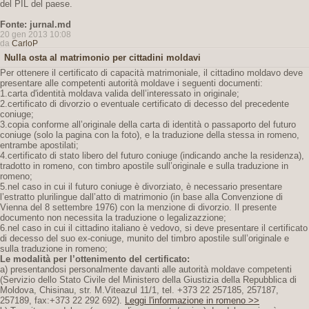
del PIL del paese.
Fonte: jurnal.md
20 gen 2013 10:08
da
CarloP
Nulla osta al matrimonio per cittadini moldavi
Per ottenere il certificato di capacità matrimoniale, il cittadino moldavo deve
presentare alle competenti autorità moldave i seguenti documenti:
1.carta d'identità moldava valida dell’interessato in originale;
2.certificato di divorzio o eventuale certificato di decesso del precedente
coniuge;
3.copia conforme all’originale della carta di identità o passaporto del futuro
coniuge (solo la pagina con la foto), e la traduzione della stessa in romeno,
entrambe apostilati;
4.certificato di stato libero del futuro coniuge (indicando anche la residenza),
tradotto in romeno, con timbro apostile sull’originale e sulla traduzione in
romeno;
5.nel caso in cui il futuro coniuge è divorziato, è necessario presentare
l’estratto plurilingue dall’atto di matrimonio (in base alla Convenzione di
Vienna del 8 settembre 1976) con la menzione di divorzio. Il presente
documento non necessita la traduzione o legalizazzione;
6.nel caso in cui il cittadino italiano è vedovo, si deve presentare il certificato
di decesso del suo ex-coniuge, munito del timbro apostile sull’originale e
sulla traduzione in romeno;
Le modalità per l’ottenimento del certificato:
a) presentandosi personalmente davanti alle autorità moldave competenti
(Servizio dello Stato Civile del Ministero della Giustizia della Repubblica di
Moldova, Chisinau, str. M.Viteazul 11/1, tel. +373 22 257185, 257187,
257189, fax:+373 22 292 692).
Leggi l'informazione in romeno >>