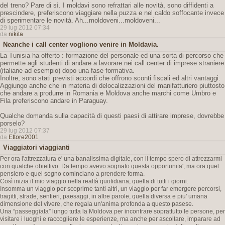
del treno? Pare di sì. I moldavi sono refrattari alle novità, sono diffidenti a
prescindere, preferiscono viaggiare nella puzza e nel caldo soffocante invece
di sperimentare le novità. Ah...moldoveni...moldoveni...
29 lug 2012 07:34
da
nikita
Neanche i call center vogliono venire in Moldavia.
La Tunisia ha offerto : formazione del personale ed una sorta di percorso che
permette agli studenti di andare a lavorare nei call center di imprese straniere
(italiane ad esempio) dopo una fase formativa.
Inoltre, sono stati previsti accordi che offrono sconti fiscali ed altri vantaggi.
Aggiungo anche che in materia di delocalizzazioni del manifatturiero piuttosto
che andare a produrre in Romania e Moldova anche marchi come Umbro e
Fila preferiscono andare in Paraguay.
Qualche domanda sulla capacità di questi paesi di attirare imprese, dovrebbe
porselo?
29 lug 2012 07:37
da
Ettore2001
Viaggiatori viaggianti
Per ora l'attrezzatura e' una banalissima digitale, con il tempo spero di attrezzarmi
con qualche obiettivo. Da tempo avevo sognato questa opportunita', ma ora quel
pensiero e quel sogno cominciano a prendere forma.
Così inizia il mio viaggio nella realtà quotidiana, quella di tutti i giorni.
Insomma un viaggio per scoprirne tanti altri, un viaggio per far emergere percorsi,
tragitti, strade, sentieri, paesaggi, in altre parole, quella diversa e piu' umana
dimensione del vivere, che regala un'anima profonda a questo pasese.
Una “passeggiata” lungo tutta la Moldova per incontrare soprattutto le persone, per
visitare i luoghi e raccogliere le esperienze, ma anche per ascoltare, imparare ad