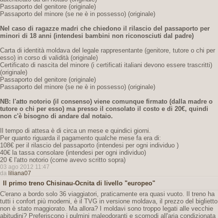
Passaporto del genitore (originale)
Passaporto del minore (se ne è in possesso) (originale)
Nel caso di ragazze madri che chiedono il rilascio del passaporto per
minori di 18 anni
(intendesi bambini non riconosciuti dal padre)
Carta di identità moldava del legale rappresentante (genitore, tutore o chi per
esso) in corso di validità (originale)
Certificato di nascita del minore (i certificati italiani devono essere trascritti)
(originale)
Passaporto del genitore (originale)
Passaporto del minore (se ne è in possesso) (originale)
NB: l'atto notorio (il consenso) viene comunque firmato (dalla madre o
tutore o chi per esso) ma presso il consolato il costo e di 20€,
quindi
non c'è bisogno di andare dal notaio.
Il tempo di attesa è di circa un mese e quindici giorni.
Per quanto riguarda il pagamento qualche mese fa era di:
108€ per il rilascio del passaporto (intendesi per ogni individuo )
40€ la tassa consolare (intendesi per ogni individuo)
20 € l'atto notorio (come avevo scritto sopra)
03 ago 2012 11:47
da
liliana07
Il primo treno Chisinau-Ocnita di livello "europeo"
C'erano a bordo solo 36 viaggiatori, praticamente era quasi vuoto. Il treno ha
tutti i confort più moderni, è il TVG in versione moldava, il prezzo del biglietto
non è stato maggiorato. Ma allora? I moldavi sono troppo legati alle vecchie
abitudini? Preferiscono i pulmini maleodoranti e scomodi all'aria condizionata