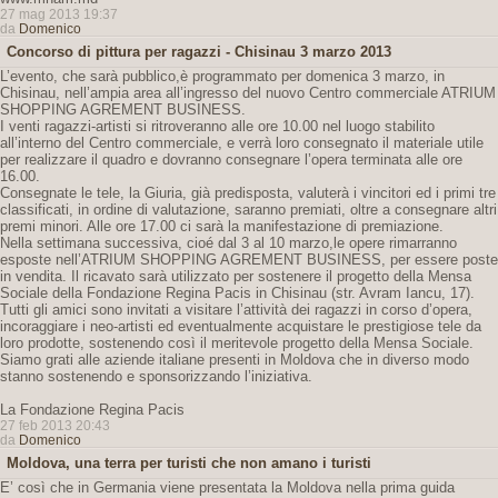
27 mag 2013 19:37
da
Domenico
Concorso di pittura per ragazzi - Chisinau 3 marzo 2013
L’evento, che sarà pubblico,è programmato per domenica 3 marzo, in
Chisinau, nell’ampia area all’ingresso del nuovo Centro commerciale ATRIUM
SHOPPING AGREMENT BUSINESS.
I venti ragazzi-artisti si ritroveranno alle ore 10.00 nel luogo stabilito
all’interno del Centro commerciale, e verrà loro consegnato il materiale utile
per realizzare il quadro e dovranno consegnare l’opera terminata alle ore
16.00.
Consegnate le tele, la Giuria, già predisposta, valuterà i vincitori ed i primi tre
classificati, in ordine di valutazione, saranno premiati, oltre a consegnare altri
premi minori. Alle ore 17.00 ci sarà la manifestazione di premiazione.
Nella settimana successiva, cioé dal 3 al 10 marzo,le opere rimarranno
esposte nell’ATRIUM SHOPPING AGREMENT BUSINESS, per essere poste
in vendita. Il ricavato sarà utilizzato per sostenere il progetto della Mensa
Sociale della Fondazione Regina Pacis in Chisinau (str. Avram Iancu, 17).
Tutti gli amici sono invitati a visitare l’attività dei ragazzi in corso d’opera,
incoraggiare i neo-artisti ed eventualmente acquistare le prestigiose tele da
loro prodotte, sostenendo così il meritevole progetto della Mensa Sociale.
Siamo grati alle aziende italiane presenti in Moldova che in diverso modo
stanno sostenendo e sponsorizzando l’iniziativa.
La Fondazione Regina Pacis
27 feb 2013 20:43
da
Domenico
Moldova, una terra per turisti che non amano i turisti
E’ così che in Germania viene presentata la Moldova nella prima guida