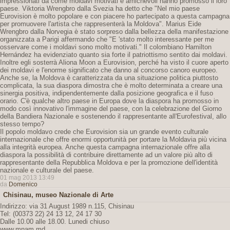
impressionati da come moldavi motivati ​​e amichevoli hanno promosso il loro
paese. Viktoria Wrengbro dalla Svezia ha detto che "Nel mio paese
Eurovision è molto popolare e con piacere ho partecipato a questa campagna
per promuovere l'artista che rappresenterà la Moldova". Marius Eide
Wrengbro dalla Norvegia è stato sorpreso dalla bellezza della manifestazione
organizzata a Parigi affermando che "E 'stato molto interessante per me
osservare come i moldavi sono molto motivati." Il colombiano Hamilton
Hernández ha evidenziato quanto sia forte il patriottismo sentito dai moldavi.
Inoltre egli sosterrà Aliona Moon a Eurovision, perché ha visto il cuore aperto
dei moldavi e l'enorme significato che danno al concorso canoro europeo.
Anche se, la Moldova è caratterizzata da una situazione politica piuttosto
complicata, la sua diaspora dimostra che è molto determinata a creare una
sinergia positiva, indipendentemente dalla posizione geografica e il fuso
orario. C'è qualche altro paese in Europa dove la diaspora ha promosso in
modo così innovativo l'immagine del paese, con la celebrazione del Giorno
della Bandiera Nazionale e sostenendo il rappresentante all'Eurofestival, allo
stesso tempo?
Il popolo moldavo crede che Eurovision sia un grande evento culturale
internazionale che offre enormi opportunità per portare la Moldavia più vicina
alla integrità europea. Anche questa campagna internazionale offre alla
diaspora la possibilità di contribuire direttamente ad un valore più alto di
rappresentante della Repubblica Moldova e per la promozione dell'identità
nazionale e culturale del paese.
01 mag 2013 13:49
da
Domenico
Chisinau, museo Nazionale di Arte
Indirizzo: via 31 August 1989 n.115, Chisinau
Tel: (00373 22) 24 13 12, 24 17 30
Dalle 10.00 alle 18.00. Lunedi chiuso
www.mnam.md