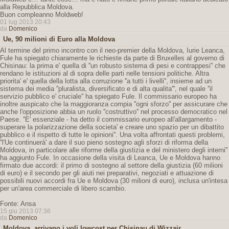
alla Repubblica Moldova.
Buon compleanno Moldweb!
01 lug 2013 20:43
da
Domenico
Ue, 90 milioni di Euro alla Moldova
Al termine del primo incontro con il neo-premier della Moldova, Iurie Leanca,
Fule ha spiegato chiaramente le richieste da parte di Bruxelles al governo di
Chisinau: la prima e' quella di ''un robusto sistema di pesi e contrappesi'' che
rendano le istituzioni al di sopra delle parti nelle tensioni politiche. Altra
priorita' e' quella della lotta alla corruzione ''a tutti i livelli'', insieme ad un
sistema dei media ''pluralista, diversificato e di alta qualita''', nel quale ''il
servizio pubblico e' cruciale'' ha spiegato Fule. Il commissario europeo ha
inoltre auspicato che la maggioranza compia ''ogni sforzo'' per assicurare che
anche l'opposizione abbia un ruolo ''costruttivo'' nel processo democratico nel
Paese. ''E' essenziale - ha detto il commissario europeo all'allargamento -
superare la polarizzazione della societa' e creare uno spazio per un dibattito
pubblico e il rispetto di tutte le opinioni''. Una volta affrontati questi problemi,
''l'Ue continuerà' a dare il suo pieno sostegno agli sforzi di riforma della
Moldova, in particolare alle riforme della giustizia e del ministero degli interni''
ha aggiunto Fule. In occasione della visita di Leanca, Ue e Moldova hanno
firmato due accordi: il primo di sostegno al settore della giustizia (60 milioni
di euro) e il secondo per gli aiuti nei preparativi, negoziati e attuazione di
possibili nuovi accordi fra Ue e Moldova (30 milioni di euro), inclusa un'intesa
per un'area commerciale di libero scambio.
Fonte: Ansa
15 giu 2013 07:36
da
Domenico
Moldova, arrivano i voli lowcost per Chisinau di Wizzair