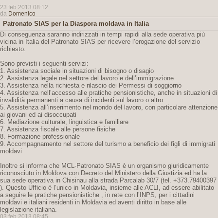
23 feb 2013 08:12
da
Domenico
Patronato SIAS per la Diaspora moldava in Italia
Di conseguenza saranno indirizzati in tempi rapidi alla sede operativa più
vicina in Italia del Patronato SIAS per ricevere l’erogazione del servizio
richiesto.
Sono previsti i seguenti servizi:
1. Assistenza sociale in situazioni di bisogno o disagio
2. Assistenza legale nel settore del lavoro e dell’immigrazione
3. Assistenza nella richiesta e rilascio dei Permessi di soggiorno
4. Assistenza nell’accesso alle pratiche pensionistiche, anche in situazioni di
invalidità permanenti a causa di incidenti sul lavoro o altro
5. Assistenza all’inserimento nel mondo del lavoro, con particolare attenzione
ai giovani ed ai disoccupati
6. Mediazione culturale, linguistica e familiare
7. Assistenza fiscale alle persone fisiche
8. Formazione professionale
9. Accompagnamento nel settore del turismo a beneficio dei figli di immigrati
moldavi
Inoltre si informa che MCL-Patronato SIAS è un organismo giuridicamente
riconosciuto in Moldova con Decreto del Ministero della Giustizia ed ha la
sua sede operativa in Chisinau alla strada Parcalab 30/7 (tel. +373.79400397
). Questo Ufficio è l’unico in Moldavia, insieme alle ACLI, ad essere abilitato
a seguire le pratiche pensionistiche , in rete con l’INPS, per i cittadini
moldavi e italiani residenti in Moldavia ed aventi diritto in base alle
legislazione italiana.
03 feb 2013 08:45