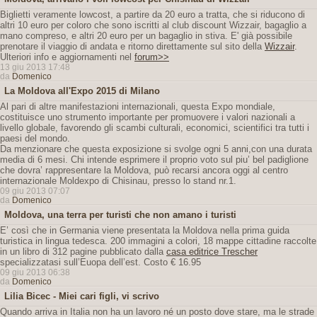
Biglietti veramente lowcost, a partire da 20 euro a tratta, che si riducono di
altri 10 euro per coloro che sono iscritti al club discount Wizzair, bagaglio a
mano compreso, e altri 20 euro per un bagaglio in stiva. E' già possibile
prenotare il viaggio di andata e ritorno direttamente sul sito della
Wizzair
.
Ulteriori info e aggiornamenti nel
forum>>
13 giu 2013 17:48
da
Domenico
La Moldova all'Expo 2015 di Milano
Al pari di altre manifestazioni internazionali, questa Expo mondiale,
costituisce uno strumento importante per promuovere i valori nazionali a
livello globale, favorendo gli scambi culturali, economici, scientifici tra tutti i
paesi del mondo.
Da menzionare che questa exposizione si svolge ogni 5 anni,con una durata
media di 6 mesi. Chi intende esprimere il proprio voto sul piu’ bel padiglione
che dovra’ rappresentare la Moldova, può recarsi ancora oggi al centro
internazionale Moldexpo di Chisinau, presso lo stand nr.1.
09 giu 2013 07:07
da
Domenico
Moldova, una terra per turisti che non amano i turisti
E’ così che in Germania viene presentata la Moldova nella prima guida
turistica in lingua tedesca. 200 immagini a colori, 18 mappe cittadine raccolte
in un libro di 312 pagine pubblicato dalla
casa editrice Trescher
specializzatasi sull’Euopa dell’est. Costo € 16.95
09 giu 2013 06:38
da
Domenico
Lilia Bicec - Miei cari figli, vi scrivo
Quando arriva in Italia non ha un lavoro né un posto dove stare, ma le strade