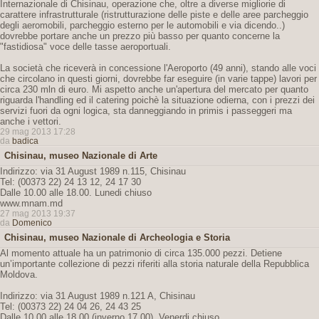
Internazionale di Chisinau, operazione che, oltre a diverse migliorie di
carattere infrastrutturale (ristrutturazione delle piste e delle aree parcheggio
degli aeromobili, parcheggio esterno per le automobili e via dicendo..)
dovrebbe portare anche un prezzo più basso per quanto concerne la
"fastidiosa" voce delle tasse aeroportuali.
La società che riceverà in concessione l'Aeroporto (49 anni), stando alle voci
che circolano in questi giorni, dovrebbe far eseguire (in varie tappe) lavori per
circa 230 mln di euro. Mi aspetto anche un'apertura del mercato per quanto
riguarda l'handling ed il catering poichè la situazione odierna, con i prezzi dei
servizi fuori da ogni logica, sta danneggiando in primis i passeggeri ma
anche i vettori.
29 mag 2013 17:28
da
badica
Chisinau, museo Nazionale di Arte
Indirizzo: via 31 August 1989 n.115, Chisinau
Tel: (00373 22) 24 13 12, 24 17 30
Dalle 10.00 alle 18.00. Lunedi chiuso
www.mnam.md
27 mag 2013 19:37
da
Domenico
Chisinau, museo Nazionale di Archeologia e Storia
Al momento attuale ha un patrimonio di circa 135.000 pezzi. Detiene
un’importante collezione di pezzi riferiti alla storia naturale della Repubblica
Moldova.
Indirizzo: via 31 August 1989 n.121 A, Chisinau
Tel: (00373 22) 24 04 26, 24 43 25
Dalle 10.00 alle 18.00 (inverno 17.00). Venerdi chiuso