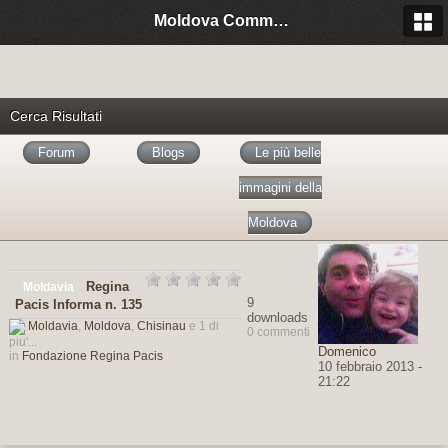
Moldova Community Italia
Cerca Risultati
Forum
Blogs
Le più belle
immagini della
Moldova
Regina
Moldavia
9
Pacis Informa n. 135
downloads
Moldavia
,
Moldova
,
Chisinau
e 1 di
0 commenti
piu'...
Domenico
in
Fondazione Regina Pacis
10 febbraio 2013 -
21:22