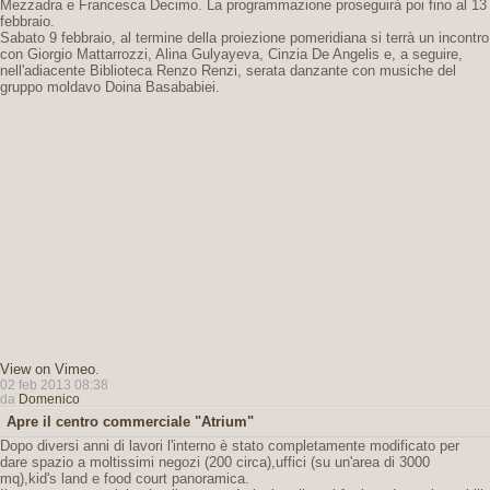
Mezzadra e Francesca Decimo. La programmazione proseguirà poi fino al 13
febbraio.
Sabato 9 febbraio, al termine della proiezione pomeridiana si terrà un incontro
con Giorgio Mattarrozzi, Alina Gulyayeva, Cinzia De Angelis e, a seguire,
nell'adiacente Biblioteca Renzo Renzi, serata danzante con musiche del
gruppo moldavo Doina Basababiei.
View on Vimeo
.
02 feb 2013 08:38
da
Domenico
Apre il centro commerciale "Atrium"
Dopo diversi anni di lavori l'interno è stato completamente modificato per
dare spazio a moltissimi negozi (200 circa),uffici (su un'area di 3000
mq),kid's land e food court panoramica.