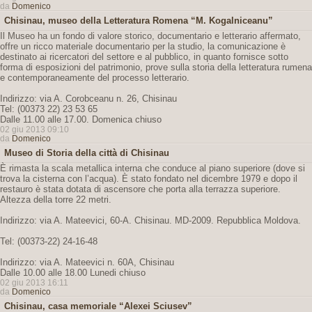
da
Domenico
Chisinau, museo della Letteratura Romena “M. Kogalniceanu”
Il Museo ha un fondo di valore storico, documentario e letterario affermato,
offre un ricco materiale documentario per la studio, la comunicazione è
destinato ai ricercatori del settore e al pubblico, in quanto fornisce sotto
forma di esposizioni del patrimonio, prove sulla storia della letteratura rumena
e contemporaneamente del processo letterario.
Indirizzo: via A. Corobceanu n. 26, Chisinau
Tel: (00373 22) 23 53 65
Dalle 11.00 alle 17.00. Domenica chiuso
02 giu 2013 09:10
da
Domenico
Museo di Storia della città di Chisinau
È rimasta la scala metallica interna che conduce al piano superiore (dove si
trova la cisterna con l’acqua). È stato fondato nel dicembre 1979 e dopo il
restauro è stata dotata di ascensore che porta alla terrazza superiore.
Altezza della torre 22 metri.
Indirizzo: via A. Mateevici, 60-A. Chisinau. MD-2009. Repubblica Moldova.
Tel: (00373-22) 24-16-48
Indirizzo: via A. Mateevici n. 60A, Chisinau
Dalle 10.00 alle 18.00 Lunedi chiuso
02 giu 2013 16:11
da
Domenico
Chisinau, casa memoriale “Alexei Sciusev”