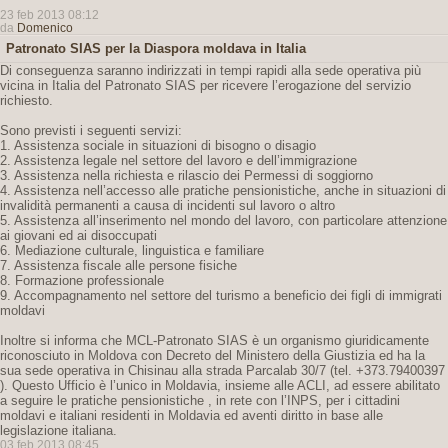
23 feb 2013 08:12
da
Domenico
Patronato SIAS per la Diaspora moldava in Italia
Di conseguenza saranno indirizzati in tempi rapidi alla sede operativa più
vicina in Italia del Patronato SIAS per ricevere l’erogazione del servizio
richiesto.
Sono previsti i seguenti servizi:
1. Assistenza sociale in situazioni di bisogno o disagio
2. Assistenza legale nel settore del lavoro e dell’immigrazione
3. Assistenza nella richiesta e rilascio dei Permessi di soggiorno
4. Assistenza nell’accesso alle pratiche pensionistiche, anche in situazioni di
invalidità permanenti a causa di incidenti sul lavoro o altro
5. Assistenza all’inserimento nel mondo del lavoro, con particolare attenzione
ai giovani ed ai disoccupati
6. Mediazione culturale, linguistica e familiare
7. Assistenza fiscale alle persone fisiche
8. Formazione professionale
9. Accompagnamento nel settore del turismo a beneficio dei figli di immigrati
moldavi
Inoltre si informa che MCL-Patronato SIAS è un organismo giuridicamente
riconosciuto in Moldova con Decreto del Ministero della Giustizia ed ha la
sua sede operativa in Chisinau alla strada Parcalab 30/7 (tel. +373.79400397
). Questo Ufficio è l’unico in Moldavia, insieme alle ACLI, ad essere abilitato
a seguire le pratiche pensionistiche , in rete con l’INPS, per i cittadini
moldavi e italiani residenti in Moldavia ed aventi diritto in base alle
legislazione italiana.
03 feb 2013 08:45