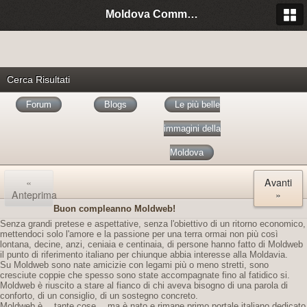
Moldova Community Italia
Cerca Risultati
Forum
Blogs
Le più belle
immagini della
Moldova
«
Avanti
Anteprima
»
Buon compleanno Moldweb!
Senza grandi pretese e aspettative, senza l'obiettivo di un ritorno economico,
mettendoci solo l'amore e la passione per una terra ormai non più così
lontana, decine, anzi, ceniaia e centinaia, di persone hanno fatto di Moldweb
il punto di riferimento italiano per chiunque abbia interesse alla Moldavia.
Su Moldweb sono nate amicizie con legami più o meno stretti, sono
cresciute coppie che spesso sono state accompagnate fino al fatidico si.
Moldweb è riuscito a stare al fianco di chi aveva bisogno di una parola di
conforto, di un consiglio, di un sostegno concreto.
Moldweb è… tante cose… ma è nato e rimane primo portale italiano dedicato