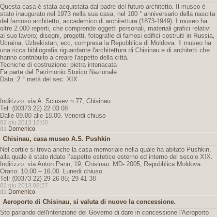
Questa casa è stata acquistata dal padre del futuro architetto. Il museo è
stato inaugurato nel 1973 nella sua casa, nel 100 ° anniversario della nascita
del famoso architetto, accademico di architettura (1873-1949). I museo ha
oltre 2.000 reperti, che comprende oggetti personali, materiali grafici relativi
al suo lavoro; disegni, progetti, fotografie di famosi edifici costruiti in Russia,
Ucraina, Uzbekistan, ecc, compresa la Repubblica di Moldova. Il museo ha
una ricca bibliografia riguardante l'architettura di Chisinau e di architetti che
hanno contribuito a creare l'aspetto della città.
Tecniche di costruzione: pietra intonacata
Fa parte del Patrimonio Storico Nazionale
Data: 2 ° metà del sec. XIX
Indirizzo: via A. Sciusev n.77, Chisinau
Tel: (00373 22) 22 03 08
Dalle 09.00 alle 18.00. Venerdi chiuso
02 giu 2013 16:00
da
Domenico
Chisinau, casa museo A.S. Pushkin
Nel cortile si trova anche la casa memoriale nella quale ha abitato Pushkin,
alla quale è stato ridato l’aspetto estetico esterno ed interno del secolo XIX.
Indirizzo: via Anton Pann, 19, Chisinau. MD- 2005, Repubblica Moldova
Orario: 10,00 – 16,00. Lunedì chiuso
Tel: (00373 22) 29-26-85; 29-41-38
02 giu 2013 08:27
da
Domenico
Aeroporto di Chisinau, si valuta di nuovo la concessione.
Sto parlando dell'intenzione del Governo di dare in concessione l'Aeroporto