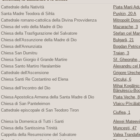
Cattedrale della Natività
Piaţa Marii Adu
Santa Madre Teodora di Sihla
Puşkin, 20 A
Cattedrale romano-cattolica della Divina Provvidenza
Mitropolit Doso
Chiesa del velo della Madre di Dio
Mazarache, 3
Chiesa della Trasfigurazione del Salvatore
Ştefan cel Mare
Chiesa dell'Assunzione della Madre di Dio
Bulgară, 21
Chiesa dell'Annunziata
Bogdan Petric
Chiesa San Dumitru
Traian, 3
Chiesa San Giorgio il Grande Martire
Sf. Gheorghe, 4
Chiesa Santo Martiro Haralambie
Alexandru cel 
Cattedrale dell'Ascensione
Grigore Ureche,
Chiesa Santi Re Costantino ed Elena
Circului, 6
Mihai Kogălnice
Chiesa dell’Incontro del Dio
Bănulescu-Bod
Chiesa Apostolica Armena della Santa Madre di Dio
Piaţa Veche, 8
Chiesa di San Panteleimon
Vlaicu Pîrcăla
Cattedrale episcopale di San Teodoro Tiron
Ciuflea, 1
Chiesa la Domenica di Tutti i Santi
Alexei Mateevi
Chiesa della Santissima Trinità
Munceşti, 47
Cappella della Resurrezione del Salvatore
Valea Trandafir