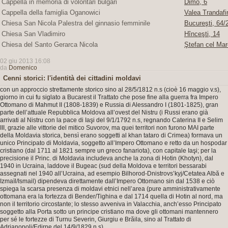
Cappella in memoria di volontari bulgari
Dimo, 6
Cappella della famiglia Oganowici
Valea Trandafir
Chiesa San Nicola Palestra del ginnasio femminile
Bucureşti, 64/2
Chiesa San Vladimiro
Hînceşti, 14
Chiesa del Santo Gerarca Nicola
Ştefan cel Mar
02 giu 2013 16:08
da
Domenico
Cenni storici: l'identità dei cittadini moldavi
con un approccio strettamente storico sino al 28/5/1812 n.s (cioè 16 maggio v.s),
giorno in cui fu siglato a Bucarest il Trattato che pose fine alla guerra fra Impero
Ottomano di Mahmut II (1808-1839) e Russia di Alessandro I (1801-1825), gran
parte dell’attuale Repubblica Moldova all’ovest del Nistru (i Russi erano già
arrivati al Nistru con la pace di Iaşi del 9/1/1792 n.s, regnando Caterina II e Selim
III, grazie alle vittorie del mitico Suvorov, ma quei territori non furono MAI parte
della Moldavia storica, bensì erano soggetti al khan tataro di Crimea) formava un
unico Principato di Moldavia, soggetto all’Impero Ottomano e retto da un hospodar
cristiano (dal 1711 al 1821 sempre un greco fanariota), con capitale Iaşi; per la
precisione il Princ. di Moldavia includeva anche la zona di Hotin (Khotyn), dal
1940 in Ucraina, laddove il Bugeac (sud della Moldova e territori bessarabi
assegnati nel 1940 all’Ucraina, ad esempio Bilhorod-Dnistrovs’kyj/Cetatea Albă e
Izmaïl/Ismail) dipendeva direttamente dall’Impero Ottomano sin dal 1538 e ciò
spiega la scarsa presenza di moldavi etnici nell’area (pure amministrativamente
ottomana era la fortezza di Bender/Tighina e dal 1714 quella di Hotin al nord, ma
non il territorio circostante; lo stesso avveniva in Valacchia, anch’esso Principato
soggetto alla Porta sotto un principe cristiano ma dove gli ottomani mantennero
per sé le fortezze di Turnu Severin, Giurgiu e Brăila, sino al Trattato di
Adrianopoli/Edirne del 14/9/1829 n.s).