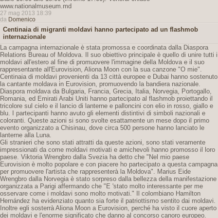
www.nationalmuseum.md
27 mag 2013 18:39
da
Domenico
Centinaia di migranti moldavi hanno partecipato ad un flashmob
internazionale
La campagna internazionale è stata promossa e coordinata dalla Diaspora
Relations Bureau of Moldova. Il suo obiettivo principale è quello di unire tutti i
moldavi all'estero al fine di promuovere l'immagine della Moldova e il suo
rappresentante all'Eurovision, Aliona Moon con la sua canzone "O mie".
Centinaia di moldavi provenienti da 13 città europee e Dubai hanno sostenuto
la cantante moldava in Eurovision, promuovendo la bandiera nazionale.
Diaspora moldava da Bulgaria, Francia, Grecia, Italia, Norvegia, Portogallo,
Romania, ed Emirati Arabi Uniti hanno partecipato al flashmob proiettando il
tricolore sul cielo e il lancio di lanterne e palloncini con elio in rosso, giallo e
blu. I partecipanti hanno avuto gli elementi distintivi di simboli nazionali e
coloranti. Queste azioni si sono svolte esattamente un mese dopo il primo
evento organizzato a Chisinau, dove circa 500 persone hanno lanciato le
lanterne alla Luna.
Gli stranieri che sono stati attratti da queste azioni, sono stati veramente
impressionati da come moldavi motivati ​​e amichevoli hanno promosso il loro
paese. Viktoria Wrengbro dalla Svezia ha detto che "Nel mio paese
Eurovision è molto popolare e con piacere ho partecipato a questa campagna
per promuovere l'artista che rappresenterà la Moldova". Marius Eide
Wrengbro dalla Norvegia è stato sorpreso dalla bellezza della manifestazione
organizzata a Parigi affermando che "E 'stato molto interessante per me
osservare come i moldavi sono molto motivati." Il colombiano Hamilton
Hernández ha evidenziato quanto sia forte il patriottismo sentito dai moldavi.
Inoltre egli sosterrà Aliona Moon a Eurovision, perché ha visto il cuore aperto
dei moldavi e l'enorme significato che danno al concorso canoro europeo.