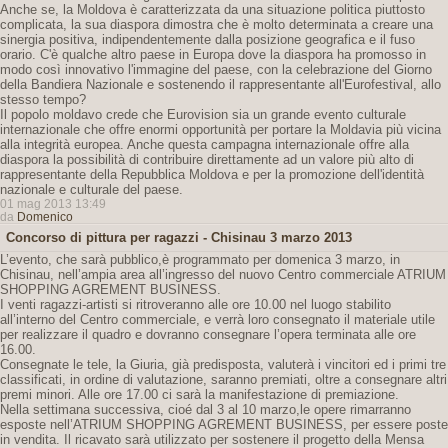
Anche se, la Moldova è caratterizzata da una situazione politica piuttosto
complicata, la sua diaspora dimostra che è molto determinata a creare una
sinergia positiva, indipendentemente dalla posizione geografica e il fuso
orario. C'è qualche altro paese in Europa dove la diaspora ha promosso in
modo così innovativo l'immagine del paese, con la celebrazione del Giorno
della Bandiera Nazionale e sostenendo il rappresentante all'Eurofestival, allo
stesso tempo?
Il popolo moldavo crede che Eurovision sia un grande evento culturale
internazionale che offre enormi opportunità per portare la Moldavia più vicina
alla integrità europea. Anche questa campagna internazionale offre alla
diaspora la possibilità di contribuire direttamente ad un valore più alto di
rappresentante della Repubblica Moldova e per la promozione dell'identità
nazionale e culturale del paese.
01 mag 2013 13:49
da
Domenico
Concorso di pittura per ragazzi - Chisinau 3 marzo 2013
L’evento, che sarà pubblico,è programmato per domenica 3 marzo, in
Chisinau, nell’ampia area all’ingresso del nuovo Centro commerciale ATRIUM
SHOPPING AGREMENT BUSINESS.
I venti ragazzi-artisti si ritroveranno alle ore 10.00 nel luogo stabilito
all’interno del Centro commerciale, e verrà loro consegnato il materiale utile
per realizzare il quadro e dovranno consegnare l’opera terminata alle ore
16.00.
Consegnate le tele, la Giuria, già predisposta, valuterà i vincitori ed i primi tre
classificati, in ordine di valutazione, saranno premiati, oltre a consegnare altri
premi minori. Alle ore 17.00 ci sarà la manifestazione di premiazione.
Nella settimana successiva, cioé dal 3 al 10 marzo,le opere rimarranno
esposte nell’ATRIUM SHOPPING AGREMENT BUSINESS, per essere poste
in vendita. Il ricavato sarà utilizzato per sostenere il progetto della Mensa