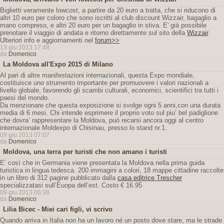
Biglietti veramente lowcost, a partire da 20 euro a tratta, che si riducono di
altri 10 euro per coloro che sono iscritti al club discount Wizzair, bagaglio a
mano compreso, e altri 20 euro per un bagaglio in stiva. E' già possibile
prenotare il viaggio di andata e ritorno direttamente sul sito della
Wizzair
.
Ulteriori info e aggiornamenti nel
forum>>
13 giu 2013 17:48
da
Domenico
La Moldova all'Expo 2015 di Milano
Al pari di altre manifestazioni internazionali, questa Expo mondiale,
costituisce uno strumento importante per promuovere i valori nazionali a
livello globale, favorendo gli scambi culturali, economici, scientifici tra tutti i
paesi del mondo.
Da menzionare che questa exposizione si svolge ogni 5 anni,con una durata
media di 6 mesi. Chi intende esprimere il proprio voto sul piu’ bel padiglione
che dovra’ rappresentare la Moldova, può recarsi ancora oggi al centro
internazionale Moldexpo di Chisinau, presso lo stand nr.1.
09 giu 2013 07:07
da
Domenico
Moldova, una terra per turisti che non amano i turisti
E’ così che in Germania viene presentata la Moldova nella prima guida
turistica in lingua tedesca. 200 immagini a colori, 18 mappe cittadine raccolte
in un libro di 312 pagine pubblicato dalla
casa editrice Trescher
specializzatasi sull’Euopa dell’est. Costo € 16.95
09 giu 2013 06:38
da
Domenico
Lilia Bicec - Miei cari figli, vi scrivo
Quando arriva in Italia non ha un lavoro né un posto dove stare, ma le strade