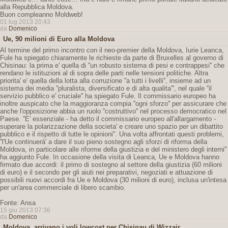
alla Repubblica Moldova.
Buon compleanno Moldweb!
01 lug 2013 20:43
da
Domenico
Ue, 90 milioni di Euro alla Moldova
Al termine del primo incontro con il neo-premier della Moldova, Iurie Leanca,
Fule ha spiegato chiaramente le richieste da parte di Bruxelles al governo di
Chisinau: la prima e' quella di ''un robusto sistema di pesi e contrappesi'' che
rendano le istituzioni al di sopra delle parti nelle tensioni politiche. Altra
priorita' e' quella della lotta alla corruzione ''a tutti i livelli'', insieme ad un
sistema dei media ''pluralista, diversificato e di alta qualita''', nel quale ''il
servizio pubblico e' cruciale'' ha spiegato Fule. Il commissario europeo ha
inoltre auspicato che la maggioranza compia ''ogni sforzo'' per assicurare che
anche l'opposizione abbia un ruolo ''costruttivo'' nel processo democratico nel
Paese. ''E' essenziale - ha detto il commissario europeo all'allargamento -
superare la polarizzazione della societa' e creare uno spazio per un dibattito
pubblico e il rispetto di tutte le opinioni''. Una volta affrontati questi problemi,
''l'Ue continuerà' a dare il suo pieno sostegno agli sforzi di riforma della
Moldova, in particolare alle riforme della giustizia e del ministero degli interni''
ha aggiunto Fule. In occasione della visita di Leanca, Ue e Moldova hanno
firmato due accordi: il primo di sostegno al settore della giustizia (60 milioni
di euro) e il secondo per gli aiuti nei preparativi, negoziati e attuazione di
possibili nuovi accordi fra Ue e Moldova (30 milioni di euro), inclusa un'intesa
per un'area commerciale di libero scambio.
Fonte: Ansa
15 giu 2013 07:36
da
Domenico
Moldova, arrivano i voli lowcost per Chisinau di Wizzair