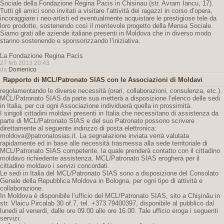
Sociale della Fondazione Regina Pacis in Chisinau (str. Avram Iancu, 17).
Tutti gli amici sono invitati a visitare l’attività dei ragazzi in corso d’opera,
incoraggiare i neo-artisti ed eventualmente acquistare le prestigiose tele da
loro prodotte, sostenendo così il meritevole progetto della Mensa Sociale.
Siamo grati alle aziende italiane presenti in Moldova che in diverso modo
stanno sostenendo e sponsorizzando l’iniziativa.
La Fondazione Regina Pacis
27 feb 2013 20:43
da
Domenico
Rapporto di MCL/Patronato SIAS con le Associazioni di Moldavi
regolamentando le diverse necessità (orari, collaborazioni, consulenza, etc.).
MCL/Patronato SIAS da parte sua metterà a disposizione l’elenco delle sedi
in Italia, per cui ogni Associazione individuerà quella in prossimità.
I singoli cittadini moldavi presenti in Italia che necessitano di assistenza da
parte di MCL/Patronato SIAS e del suo Patronato possono scrivere
direttamente al seguente indirizzo di posta elettronica:
moldova@patronatosias.it. La segnalazione inviata verrà valutata
rapidamente ed in base alle necessità trasmessa alla sede territoriale di
MCL/Patronato SIAS competente, la quale prenderà contatto con il cittadino
moldavo richiedente assistenza. MCL/Patronato SIAS erogherà per il
cittadino moldavo i servizi concordati.
Le sedi in Italia del MCL/Patronato SIAS sono a disposizione del Consolato
Genale della Repubblica Moldova in Bologna, per ogni tipo di attività e
collaborazione.
In Moldova è disponibile l’ufficio del MCL/Patronato SIAS, sito a Chişinău in
str. Vlaicu Pircalab 30 of.7, tel. +373.79400397, disponibile al pubblico dal
lunedi al venerdi, dalle ore 09.00 alle ore 16.00. Tale ufficio eroga i seguenti
servizi: