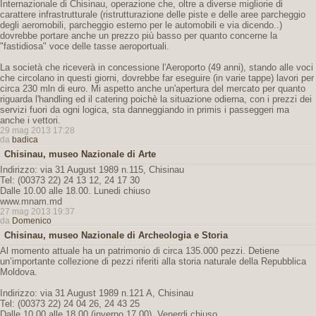
Internazionale di Chisinau, operazione che, oltre a diverse migliorie di
carattere infrastrutturale (ristrutturazione delle piste e delle aree parcheggio
degli aeromobili, parcheggio esterno per le automobili e via dicendo..)
dovrebbe portare anche un prezzo più basso per quanto concerne la
"fastidiosa" voce delle tasse aeroportuali.
La società che riceverà in concessione l'Aeroporto (49 anni), stando alle voci
che circolano in questi giorni, dovrebbe far eseguire (in varie tappe) lavori per
circa 230 mln di euro. Mi aspetto anche un'apertura del mercato per quanto
riguarda l'handling ed il catering poichè la situazione odierna, con i prezzi dei
servizi fuori da ogni logica, sta danneggiando in primis i passeggeri ma
anche i vettori.
29 mag 2013 17:28
da
badica
Chisinau, museo Nazionale di Arte
Indirizzo: via 31 August 1989 n.115, Chisinau
Tel: (00373 22) 24 13 12, 24 17 30
Dalle 10.00 alle 18.00. Lunedi chiuso
www.mnam.md
27 mag 2013 19:37
da
Domenico
Chisinau, museo Nazionale di Archeologia e Storia
Al momento attuale ha un patrimonio di circa 135.000 pezzi. Detiene
un’importante collezione di pezzi riferiti alla storia naturale della Repubblica
Moldova.
Indirizzo: via 31 August 1989 n.121 A, Chisinau
Tel: (00373 22) 24 04 26, 24 43 25
Dalle 10.00 alle 18.00 (inverno 17.00). Venerdi chiuso