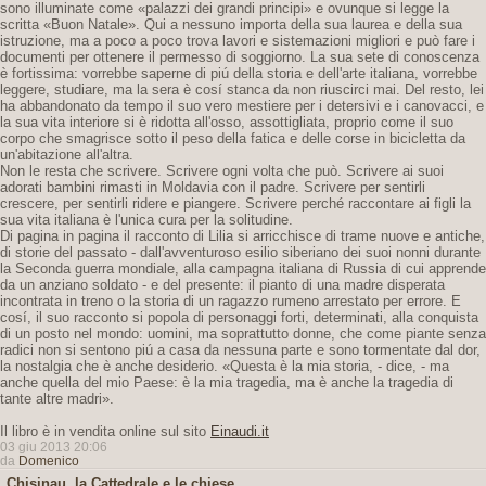
sono illuminate come «palazzi dei grandi principi» e ovunque si legge la
scritta «Buon Natale». Qui a nessuno importa della sua laurea e della sua
istruzione, ma a poco a poco trova lavori e sistemazioni migliori e può fare i
documenti per ottenere il permesso di soggiorno. La sua sete di conoscenza
è fortissima: vorrebbe saperne di piú della storia e dell'arte italiana, vorrebbe
leggere, studiare, ma la sera è cosí stanca da non riuscirci mai. Del resto, lei
ha abbandonato da tempo il suo vero mestiere per i detersivi e i canovacci, e
la sua vita interiore si è ridotta all'osso, assottigliata, proprio come il suo
corpo che smagrisce sotto il peso della fatica e delle corse in bicicletta da
un'abitazione all'altra.
Non le resta che scrivere. Scrivere ogni volta che può. Scrivere ai suoi
adorati bambini rimasti in Moldavia con il padre. Scrivere per sentirli
crescere, per sentirli ridere e piangere. Scrivere perché raccontare ai figli la
sua vita italiana è l'unica cura per la solitudine.
Di pagina in pagina il racconto di Lilia si arricchisce di trame nuove e antiche,
di storie del passato - dall'avventuroso esilio siberiano dei suoi nonni durante
la Seconda guerra mondiale, alla campagna italiana di Russia di cui apprende
da un anziano soldato - e del presente: il pianto di una madre disperata
incontrata in treno o la storia di un ragazzo rumeno arrestato per errore. E
cosí, il suo racconto si popola di personaggi forti, determinati, alla conquista
di un posto nel mondo: uomini, ma soprattutto donne, che come piante senza
radici non si sentono piú a casa da nessuna parte e sono tormentate dal dor,
la nostalgia che è anche desiderio. «Questa è la mia storia, - dice, - ma
anche quella del mio Paese: è la mia tragedia, ma è anche la tragedia di
tante altre madri».
Il libro è in vendita online sul sito
Einaudi.it
03 giu 2013 20:06
da
Domenico
Chisinau, la Cattedrale e le chiese