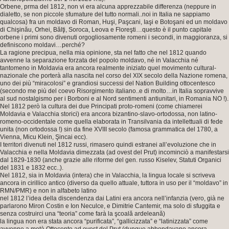
Orbene, prma del 1812, non vi era alcuna apprezzabile differenza (neppure in
dialetto, se non piccole sfumature del tutto normali..noi in Italia ne sappiamo
qualcosa) fra un moldavo di Roman, Huşi, Paşcani, Iaşi e Botoşani ed un moldavo
di Chişinău, Orhei, Bălţi, Soroca, Leova e Floreşti…questo è il punto capitale
orbene i primi sono divenuti orgogliosamente romeni i secondi, in maggioranza, si
definiscono moldavi…perché?
La ragione precipua, nella mia opinione, sta nel fatto che nel 1812 quando
avvenne la separazione forzata del popolo moldavo, né in Valacchia né
tantomeno in Moldavia era ancora realmente iniziato quel movimento cultural-
nazionale che porterà alla nascita nel corso del XIX secolo della Nazione romena,
uno dei più “miracolosi” e grandiosi successi del Nation Building ottocentesco
(secondo me più del coevo Risorgimento italiano..e di molto…in Italia sopravvive
al sud nostalgismo per i Borboni e al Nord sentimenti antiunitari, in Romania NO !).
Nel 1812 però la cultura dei due Principati proto-romeni (come chiamerei
Moldavia e Valacchia storici) era ancora bizantino-slavo-ortodossa, non latino-
romeno-occidentale come quella elaborata in Transilvania da intellettuali di fede
unita (non ortodossa !) sin da fine XVIII secolo (famosa grammatica del 1780, a
Vienna, Micu Klein, Şincai ecc).
I territori divenuti nel 1812 russi, rimasero quindi estranei all’evoluzione che in
Valacchia e nella Moldavia dimezzata (ad ovest del Prut) incominciò a manifestarsi
dal 1829-1830 (anche grazie alle riforme del gen. russo Kiselev, Statuti Organici
del 1831 e 1832 ecc..).
Nel 1812, sia in Moldavia (intera) che in Valacchia, la lingua locale si scriveva
ancora in cirillico antico (diverso da quello attuale, tuttora in uso per il “moldavo” in
RMN/PMR) e non in alfabeto latino
nel 1812 l’idea della discendenza dai Latini era ancora nell’infanzia (vero, già ne
parlarono Miron Costin e Ion Neculce, e Dimitrie Cantemir, ma solo di sfuggita e
senza costruirci una “teoria” come farà la şcoală ardeleană)
la lingua non era stata ancora “purificata”, “gallicizzata” e “latinizzata” come