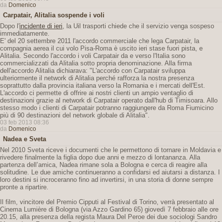
da
Domenico
Carpatair, Alitalia sospende i voli
Dopo l'
incidente di ieri
, la Uil trasporti chiede che il servizio venga sospeso
immediatamente.
E' del 20 settembre 2011 l'accordo commerciale che lega Carpatair, la
compagnia aerea il cui volo Pisa-Roma è uscito ieri stase fuori pista, e
Alitalia. Secondo l'accordo i voli Carpatair da e verso l'Italia sono
commercializzati da Alitalia sotto propria denominazione. Alla firma
dell'accordo Alitalia dichiarava: "L'accordo con Carpatair sviluppa
ulteriormente il network di Alitalia perché rafforza la nostra presenza
soprattutto dalla provincia italiana verso la Romania e i mercati dell'Est.
L'accordo ci permette di offrire ai nostri clienti un ampio ventaglio di
destinazioni grazie al network di Carpatair operato dall'hub di Timisoara. Allo
stesso modo i clienti di Carpatair potranno raggiungere da Roma Fiumicino
più di 90 destinazioni del network globale di Alitalia".
03 feb 2013 08:36
da
Domenico
Nadea e Sveta
Nel 2010 Sveta riceve i documenti che le permettono di tornare in Moldavia e
rivedere finalmente la figlia dopo due anni e mezzo di lontananza. Alla
partenza dell’amica, Nadea rimane sola a Bologna e cerca di reagire alla
solitudine. Le due amiche continueranno a confidarsi ed aiutarsi a distanza. I
loro destini si incroceranno fino ad invertirsi, in una storia di donne sempre
pronte a ripartire.
Il film, vincitore del Premio Cipputi al Festival di Torino, verrà presentato al
Cinema Lumière di Bologna (via Azzo Gardino 65) giovedì 7 febbraio alle ore
20.15, alla presenza della regista Maura Del Peroe dei due sociologi Sandro