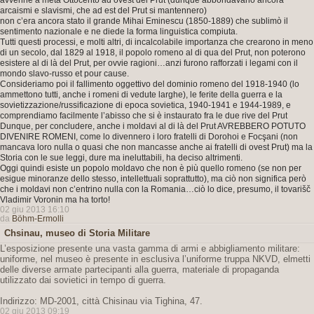
avvenne a metà Ottocento ad ovest del Prut (dunque abbondavano ancora
arcaismi e slavismi, che ad est del Prut si mantennero)
non c’era ancora stato il grande Mihai Eminescu (1850-1889) che sublimò il
sentimento nazionale e ne diede la forma linguistica compiuta.
Tutti questi processi, e molti altri, di incalcolabile importanza che crearono in meno
di un secolo, dal 1829 al 1918, il popolo romeno al di qua del Prut, non poterono
esistere al di là del Prut, per ovvie ragioni…anzi furono rafforzati i legami con il
mondo slavo-russo et pour cause.
Consideriamo poi il fallimento oggettivo del dominio romeno del 1918-1940 (lo
ammettono tutti, anche i romeni di vedute larghe), le ferite della guerra e la
sovietizzazione/russificazione di epoca sovietica, 1940-1941 e 1944-1989, e
comprendiamo facilmente l’abisso che si è instaurato fra le due rive del Prut
Dunque, per concludere, anche i moldavi al di là del Prut AVREBBERO POTUTO
DIVENIRE ROMENI, come lo divennero i loro fratelli di Dorohoi e Focşani (non
mancava loro nulla o quasi che non mancasse anche ai fratelli di ovest Prut) ma la
Storia con le sue leggi, dure ma ineluttabili, ha deciso altrimenti.
Oggi quindi esiste un popolo moldavo che non è più quello romeno (se non per
esigue minoranze dello stesso, intellettuali soprattutto), ma ciò non significa però
che i moldavi non c’entrino nulla con la Romania…ciò lo dice, presumo, il tovarišč
Vladimir Voronin ma ha torto!
02 giu 2013 16:10
da
Böhm-Ermolli
Chsinau, museo di Storia Militare
L’esposizione presente una vasta gamma di armi e abbigliamento militare:
uniforme, nel museo è presente in esclusiva l’uniforme truppa NKVD, elmetti
delle diverse armate partecipanti alla guerra, materiale di propaganda
utilizzato dai sovietici in tempo di guerra.
Indirizzo: MD-2001, città Chisinau via Tighina, 47.
02 giu 2013 09:19