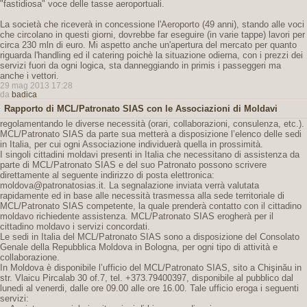
"fastidiosa" voce delle tasse aeroportuali.
La società che riceverà in concessione l'Aeroporto (49 anni), stando alle voci
che circolano in questi giorni, dovrebbe far eseguire (in varie tappe) lavori per
circa 230 mln di euro. Mi aspetto anche un'apertura del mercato per quanto
riguarda l'handling ed il catering poichè la situazione odierna, con i prezzi dei
servizi fuori da ogni logica, sta danneggiando in primis i passeggeri ma
anche i vettori.
29 mag 2013 17:28
da
badica
Rapporto di MCL/Patronato SIAS con le Associazioni di Moldavi
regolamentando le diverse necessità (orari, collaborazioni, consulenza, etc.).
MCL/Patronato SIAS da parte sua metterà a disposizione l’elenco delle sedi
in Italia, per cui ogni Associazione individuerà quella in prossimità.
I singoli cittadini moldavi presenti in Italia che necessitano di assistenza da
parte di MCL/Patronato SIAS e del suo Patronato possono scrivere
direttamente al seguente indirizzo di posta elettronica:
moldova@patronatosias.it. La segnalazione inviata verrà valutata
rapidamente ed in base alle necessità trasmessa alla sede territoriale di
MCL/Patronato SIAS competente, la quale prenderà contatto con il cittadino
moldavo richiedente assistenza. MCL/Patronato SIAS erogherà per il
cittadino moldavo i servizi concordati.
Le sedi in Italia del MCL/Patronato SIAS sono a disposizione del Consolato
Genale della Repubblica Moldova in Bologna, per ogni tipo di attività e
collaborazione.
In Moldova è disponibile l’ufficio del MCL/Patronato SIAS, sito a Chişinău in
str. Vlaicu Pircalab 30 of.7, tel. +373.79400397, disponibile al pubblico dal
lunedi al venerdi, dalle ore 09.00 alle ore 16.00. Tale ufficio eroga i seguenti
servizi: