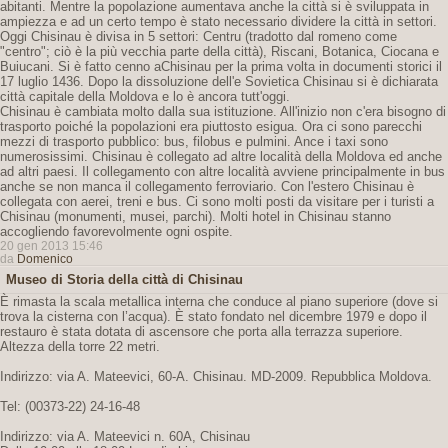
abitanti. Mentre la popolazione aumentava anche la città si è sviluppata in
ampiezza e ad un certo tempo è stato necessario dividere la città in settori.
Oggi Chisinau è divisa in 5 settori: Centru (tradotto dal romeno come
"centro"; ciò è la più vecchia parte della città), Riscani, Botanica, Ciocana e
Buiucani. Si è fatto cenno aChisinau per la prima volta in documenti storici il
17 luglio 1436. Dopo la dissoluzione dell'e Sovietica Chisinau si è dichiarata
città capitale della Moldova e lo è ancora tutt'oggi.
Chisinau è cambiata molto dalla sua istituzione. All'inizio non c'era bisogno di
trasporto poiché la popolazioni era piuttosto esigua. Ora ci sono parecchi
mezzi di trasporto pubblico: bus, filobus e pulmini. Ance i taxi sono
numerosissimi. Chisinau è collegato ad altre località della Moldova ed anche
ad altri paesi. Il collegamento con altre località avviene principalmente in bus
anche se non manca il collegamento ferroviario. Con l'estero Chisinau è
collegata con aerei, treni e bus. Ci sono molti posti da visitare per i turisti a
Chisinau (monumenti, musei, parchi). Molti hotel in Chisinau stanno
accogliendo favorevolmente ogni ospite.
20 gen 2013 15:46
da
Domenico
Museo di Storia della città di Chisinau
È rimasta la scala metallica interna che conduce al piano superiore (dove si
trova la cisterna con l’acqua). È stato fondato nel dicembre 1979 e dopo il
restauro è stata dotata di ascensore che porta alla terrazza superiore.
Altezza della torre 22 metri.
Indirizzo: via A. Mateevici, 60-A. Chisinau. MD-2009. Repubblica Moldova.
Tel: (00373-22) 24-16-48
Indirizzo: via A. Mateevici n. 60A, Chisinau