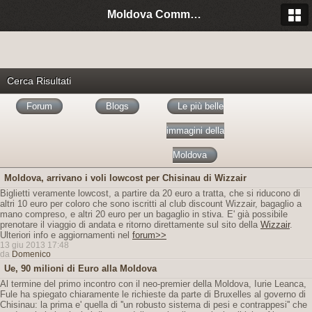
Moldova Community Italia
Cerca Risultati
Forum
Blogs
Le più belle
immagini della
Moldova
Moldova, arrivano i voli lowcost per Chisinau di Wizzair
Biglietti veramente lowcost, a partire da 20 euro a tratta, che si riducono di
altri 10 euro per coloro che sono iscritti al club discount Wizzair, bagaglio a
mano compreso, e altri 20 euro per un bagaglio in stiva. E' già possibile
prenotare il viaggio di andata e ritorno direttamente sul sito della
Wizzair
.
Ulteriori info e aggiornamenti nel
forum>>
13 giu 2013 17:48
da
Domenico
Ue, 90 milioni di Euro alla Moldova
Al termine del primo incontro con il neo-premier della Moldova, Iurie Leanca,
Fule ha spiegato chiaramente le richieste da parte di Bruxelles al governo di
Chisinau: la prima e' quella di ''un robusto sistema di pesi e contrappesi'' che