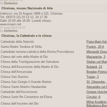
09 giu 2013 07:07
da
Domenico
Chisinau, museo Nazionale di Arte
Indirizzo: via 31 August 1989 n.115, Chisinau
Tel: (00373 22) 24 13 12, 24 17 30
Dalle 10.00 alle 18.00. Lunedi chiuso
www.mnam.md
27 mag 2013 19:37
da
Domenico
Chisinau, la Cattedrale e le chiese
Cattedrale della Natività
Piaţa Marii Adu
Santa Madre Teodora di Sihla
Puşkin, 20 A
Cattedrale romano-cattolica della Divina Provvidenza
Mitropolit Doso
Chiesa del velo della Madre di Dio
Mazarache, 3
Chiesa della Trasfigurazione del Salvatore
Ştefan cel Mare
Chiesa dell'Assunzione della Madre di Dio
Bulgară, 21
Chiesa dell'Annunziata
Bogdan Petric
Chiesa San Dumitru
Traian, 3
Chiesa San Giorgio il Grande Martire
Sf. Gheorghe, 4
Chiesa Santo Martiro Haralambie
Alexandru cel 
Cattedrale dell'Ascensione
Grigore Ureche,
Chiesa Santi Re Costantino ed Elena
Circului, 6
Mihai Kogălnice
Chiesa dell’Incontro del Dio
Bănulescu-Bod