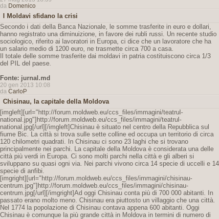
da
Domenico
I Moldavi sfidano la crisi
Secondo i dati della Banca Nazionale, le somme trasferite in euro e dollari,
hanno registrato una diminuizione, in favore dei rubli russi. Un recente studio
sociologico, riferito ai lavoratori in Europa, ci dice che un lavoratore che ha
un salario medio di 1200 euro, ne trasmette circa 700 a casa.
Il totale delle somme trasferite dai moldavi in patria costituiscono circa 1/3
del PIL del paese.
Fonte: jurnal.md
20 gen 2013 10:08
da
CarloP
Chisinau, la capitale della Moldova
[imgleft][url="http://forum.moldweb.eu/ccs_files/immagini/teatrul-
national.jpg"]http://forum.moldweb.eu/ccs_files/immagini/teatrul-
national.jpg[/url][/imgleft]Chisinau è situato nel centro della Repubblica sul
fiume Bic. La città si trova sulle sette colline ed occupa un territorio di circa
120 chilometri quadrati. In Chisinau ci sono 23 laghi che si trovano
principalmente nei parchi. La capitale della Moldova è considerata una delle
città più verdi in Europa. Ci sono molti parchi nella città e gli alberi si
sviluppano su quasi ogni via. Nei parchi vivono circa 14 specie di uccelli e 14
specie di anfibi.
[imgright][url="http://forum.moldweb.eu/ccs_files/immagini/chisinau-
centrum.jpg"]http://forum.moldweb.eu/ccs_files/immagini/chisinau-
centrum.jpg[/url][/imgright]Ad oggi Chisinau conta più di 700 000 abitanti. In
passato erano molto meno. Chisinau era piuttosto un villaggio che una città.
Nel 1774 la popolazione di Chisinau contava appena 600 abitanti. Oggi
Chisinau è comunque la più grande città in Moldova in termini di numero di