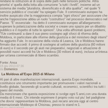
rendano le istituzioni al di sopra delle parti nelle tensioni politiche. Altra
priorita' e' quella della lotta alla corruzione ''a tutti i livelli'', insieme ad un
sistema dei media ''pluralista, diversificato e di alta qualita''', nel quale ''il
servizio pubblico e' cruciale'' ha spiegato Fule. Il commissario europeo ha
inoltre auspicato che la maggioranza compia ''ogni sforzo'' per assicurare che
anche l'opposizione abbia un ruolo ''costruttivo'' nel processo democratico nel
Paese. ''E' essenziale - ha detto il commissario europeo all'allargamento -
superare la polarizzazione della societa' e creare uno spazio per un dibattito
pubblico e il rispetto di tutte le opinioni''. Una volta affrontati questi problemi,
''l'Ue continuerà' a dare il suo pieno sostegno agli sforzi di riforma della
Moldova, in particolare alle riforme della giustizia e del ministero degli interni''
ha aggiunto Fule. In occasione della visita di Leanca, Ue e Moldova hanno
firmato due accordi: il primo di sostegno al settore della giustizia (60 milioni
di euro) e il secondo per gli aiuti nei preparativi, negoziati e attuazione di
possibili nuovi accordi fra Ue e Moldova (30 milioni di euro), inclusa un'intesa
per un'area commerciale di libero scambio.
Fonte: Ansa
15 giu 2013 07:36
da
Domenico
La Moldova all'Expo 2015 di Milano
Al pari di altre manifestazioni internazionali, questa Expo mondiale,
costituisce uno strumento importante per promuovere i valori nazionali a
livello globale, favorendo gli scambi culturali, economici, scientifici tra tutti i
paesi del mondo.
Da menzionare che questa exposizione si svolge ogni 5 anni,con una durata
media di 6 mesi. Chi intende esprimere il proprio voto sul piu’ bel padiglione
che dovra’ rappresentare la Moldova, può recarsi ancora oggi al centro
internazionale Moldexpo di Chisinau, presso lo stand nr.1.