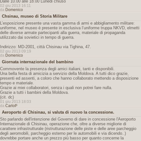
Dalle 10.00 alle 18.00 Lunedi chiuso
02 giu 2013 16:11
da
Domenico
Chsinau, museo di Storia Militare
L’esposizione presente una vasta gamma di armi e abbigliamento militare:
uniforme, nel museo è presente in esclusiva l’uniforme truppa NKVD, elmetti
delle diverse armate partecipanti alla guerra, materiale di propaganda
utilizzato dai sovietici in tempo di guerra.
Indirizzo: MD-2001, città Chisinau via Tighina, 47.
02 giu 2013 09:19
da
Domenico
Giornata internazionale del bambino
Commovente la presenza degli amici italiani, tanti e disponibili.
Una bella festa di amicizia a servizio della Moldova. A tutti dico grazie,
presenti ed assenti, a coloro che hanno collaborato mettendo a disposizione
tempo e materiale.
Grazie ai miei collaboratori, senza i quali non potrei fare nulla.
Grazie a tutti i bambini della Moldova.
(cit. dc)
01 giu 2013 18:03
da
CarloP
Aeroporto di Chisinau, si valuta di nuovo la concessione.
Sto parlando dell'intenzione del Governo di dare in concessione l'Aeroporto
Internazionale di Chisinau, operazione che, oltre a diverse migliorie di
carattere infrastrutturale (ristrutturazione delle piste e delle aree parcheggio
degli aeromobili, parcheggio esterno per le automobili e via dicendo..)
dovrebbe portare anche un prezzo più basso per quanto concerne la