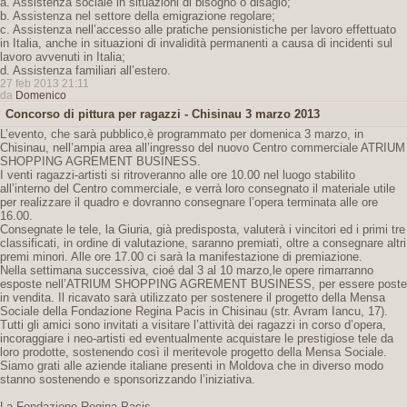
a. Assistenza sociale in situazioni di bisogno o disagio;
b. Assistenza nel settore della emigrazione regolare;
c. Assistenza nell’accesso alle pratiche pensionistiche per lavoro effettuato
in Italia, anche in situazioni di invalidità permanenti a causa di incidenti sul
lavoro avvenuti in Italia;
d. Assistenza familiari all’estero.
27 feb 2013 21:11
da
Domenico
Concorso di pittura per ragazzi - Chisinau 3 marzo 2013
L’evento, che sarà pubblico,è programmato per domenica 3 marzo, in
Chisinau, nell’ampia area all’ingresso del nuovo Centro commerciale ATRIUM
SHOPPING AGREMENT BUSINESS.
I venti ragazzi-artisti si ritroveranno alle ore 10.00 nel luogo stabilito
all’interno del Centro commerciale, e verrà loro consegnato il materiale utile
per realizzare il quadro e dovranno consegnare l’opera terminata alle ore
16.00.
Consegnate le tele, la Giuria, già predisposta, valuterà i vincitori ed i primi tre
classificati, in ordine di valutazione, saranno premiati, oltre a consegnare altri
premi minori. Alle ore 17.00 ci sarà la manifestazione di premiazione.
Nella settimana successiva, cioé dal 3 al 10 marzo,le opere rimarranno
esposte nell’ATRIUM SHOPPING AGREMENT BUSINESS, per essere poste
in vendita. Il ricavato sarà utilizzato per sostenere il progetto della Mensa
Sociale della Fondazione Regina Pacis in Chisinau (str. Avram Iancu, 17).
Tutti gli amici sono invitati a visitare l’attività dei ragazzi in corso d’opera,
incoraggiare i neo-artisti ed eventualmente acquistare le prestigiose tele da
loro prodotte, sostenendo così il meritevole progetto della Mensa Sociale.
Siamo grati alle aziende italiane presenti in Moldova che in diverso modo
stanno sostenendo e sponsorizzando l’iniziativa.
La Fondazione Regina Pacis