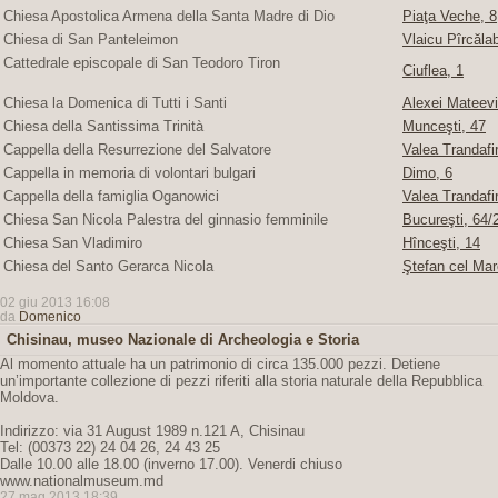
Chiesa Apostolica Armena della Santa Madre di Dio
Piaţa Veche, 8
Chiesa di San Panteleimon
Vlaicu Pîrcăla
Cattedrale episcopale di San Teodoro Tiron
Ciuflea, 1
Chiesa la Domenica di Tutti i Santi
Alexei Mateevi
Chiesa della Santissima Trinità
Munceşti, 47
Cappella della Resurrezione del Salvatore
Valea Trandafir
Cappella in memoria di volontari bulgari
Dimo, 6
Cappella della famiglia Oganowici
Valea Trandafir
Chiesa San Nicola Palestra del ginnasio femminile
Bucureşti, 64/2
Chiesa San Vladimiro
Hînceşti, 14
Chiesa del Santo Gerarca Nicola
Ştefan cel Mar
02 giu 2013 16:08
da
Domenico
Chisinau, museo Nazionale di Archeologia e Storia
Al momento attuale ha un patrimonio di circa 135.000 pezzi. Detiene
un’importante collezione di pezzi riferiti alla storia naturale della Repubblica
Moldova.
Indirizzo: via 31 August 1989 n.121 A, Chisinau
Tel: (00373 22) 24 04 26, 24 43 25
Dalle 10.00 alle 18.00 (inverno 17.00). Venerdi chiuso
www.nationalmuseum.md
27 mag 2013 18:39