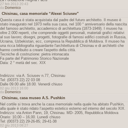
27 feb 2013 20:43
da
Domenico
Chisinau, casa memoriale “Alexei Sciusev”
Questa casa è stata acquistata dal padre del futuro architetto. Il museo è
stato inaugurato nel 1973 nella sua casa, nel 100 ° anniversario della nascita
del famoso architetto, accademico di architettura (1873-1949). I museo ha
oltre 2.000 reperti, che comprende oggetti personali, materiali grafici relativi
al suo lavoro; disegni, progetti, fotografie di famosi edifici costruiti in Russia,
Ucraina, Uzbekistan, ecc, compresa la Repubblica di Moldova. Il museo ha
una ricca bibliografia riguardante l'architettura di Chisinau e di architetti che
hanno contribuito a creare l'aspetto della città.
Tecniche di costruzione: pietra intonacata
Fa parte del Patrimonio Storico Nazionale
Data: 2 ° metà del sec. XIX
Indirizzo: via A. Sciusev n.77, Chisinau
Tel: (00373 22) 22 03 08
Dalle 09.00 alle 18.00. Venerdi chiuso
02 giu 2013 16:00
da
Domenico
Chisinau, casa museo A.S. Pushkin
Nel cortile si trova anche la casa memoriale nella quale ha abitato Pushkin,
alla quale è stato ridato l’aspetto estetico esterno ed interno del secolo XIX.
Indirizzo: via Anton Pann, 19, Chisinau. MD- 2005, Repubblica Moldova
Orario: 10,00 – 16,00. Lunedì chiuso
Tel: (00373 22) 29-26-85; 29-41-38
02 giu 2013 08:27