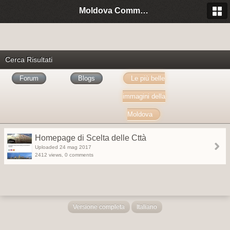
Moldova Community Italia
Cerca Risultati
Forum
Blogs
Le più belle
immagini della
Moldova
Homepage di Scelta delle Cttà
Uploaded 24 mag 2017
2412 views, 0 comments
Versione completa
Italiano