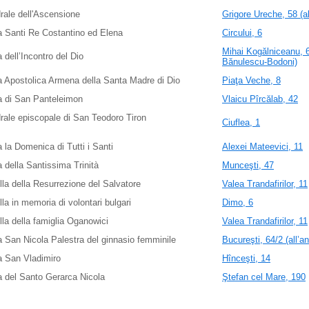
rale dell'Ascensione
Grigore Ureche, 58 (al
 Santi Re Costantino ed Elena
Circului, 6
Mihai Kogălniceanu, 67
 dell’Incontro del Dio
Bănulescu-Bodoni)
 Apostolica Armena della Santa Madre di Dio
Piaţa Veche, 8
a di San Panteleimon
Vlaicu Pîrcălab, 42
rale episcopale di San Teodoro Tiron
Ciuflea, 1
 la Domenica di Tutti i Santi
Alexei Mateevici, 11
 della Santissima Trinità
Munceşti, 47
la della Resurrezione del Salvatore
Valea Trandafirilor, 11
la in memoria di volontari bulgari
Dimo, 6
la della famiglia Oganowici
Valea Trandafirilor, 11
 San Nicola Palestra del ginnasio femminile
Bucureşti, 64/2 (all’a
a San Vladimiro
Hînceşti, 14
 del Santo Gerarca Nicola
Ştefan cel Mare, 190