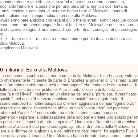
grandi pretese e aspettative, senza l'obiettivo di un ritorno economico,
doci solo l'amore e la passione per una terra ormai non più così lontana,
 anzi, ceniaia e centinaia, di persone hanno fatto di Moldweb il punto di
ento italiano per chiunque abbia interesse alla Moldavia.
dweb sono nate amicizie con legami più o meno stretti, sono cresciute coppi
esso sono state accompagnate fino al fatidico si. Moldweb è riuscito a stare 
di chi aveva bisogno di una parola di conforto, di un consiglio, di un sostegno
to.
b è… tante cose… ma è nato e rimane primo portale italiano dedicato alla
lica Moldova.
compleanno Moldweb!
0 milioni di Euro alla Moldova
mine del primo incontro con il neo-premier della Moldova, Iurie Leanca, Fule ha
o chiaramente le richieste da parte di Bruxelles al governo di Chisinau: la pr
la di ''un robusto sistema di pesi e contrappesi'' che rendano le istituzioni al di
elle parti nelle tensioni politiche. Altra priorita' e' quella della lotta alla
one ''a tutti i livelli'', insieme ad un sistema dei media ''pluralista, diversificato 
 qualita''', nel quale ''il servizio pubblico e' cruciale'' ha spiegato Fule. Il
sario europeo ha inoltre auspicato che la maggioranza compia ''ogni sforzo''
icurare che anche l'opposizione abbia un ruolo ''costruttivo'' nel processo
atico nel Paese. ''E' essenziale - ha detto il commissario europeo
argamento - superare la polarizzazione della societa' e creare uno spazio per u
to pubblico e il rispetto di tutte le opinioni''. Una volta affrontati questi problemi
continuerà' a dare il suo pieno sostegno agli sforzi di riforma della Moldova, in
lare alle riforme della giustizia e del ministero degli interni'' ha aggiunto Fule. I
one della visita di Leanca, Ue e Moldova hanno firmato due accordi: il primo d