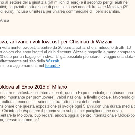
o al settore della giustizia (60 milioni di euro) e il secondo per gli aiuti nei
tivi, negoziati e attuazione di possibili nuovi accordi fra Ue e Moldova (30
 di euro), inclusa un'intesa per un'area commerciale di libero scambio.
 Ansa
va, arrivano i voli lowcost per Chisinau di Wizzair
ti veramente lowcost, a partire da 20 euro a tratta, che si riducono di altri 10
er coloro che sono iscritti al club discount Wizzair, bagaglio a mano compreso
 20 euro per un bagaglio in stiva. E' già possibile prenotare il viaggio di andata 
 direttamente sul sito della
Wizzair
.
ri info e aggiornamenti nel
forum>>
ldova all'Expo 2015 di Milano
 di altre manifestazioni internazionali, questa Expo mondiale, costituisce uno
to importante per promuovere i valori nazionali a livello globale, favorendo gl
culturali, economici, scientifici tra tutti i paesi del mondo.
zionare che questa exposizione si svolge ogni 5 anni,con una durata media d
 Chi intende esprimere il proprio voto sul piu’ bel padiglione che dovra’
sentare la Moldova, può recarsi ancora oggi al centro internazionale Moldexpo
u, presso lo stand nr.1.