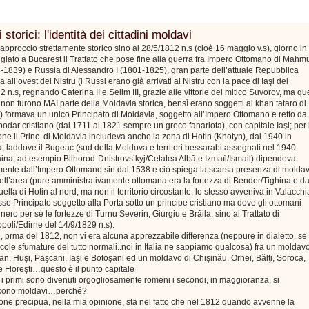
 storici: l'identità dei cittadini moldavi
approccio strettamente storico sino al 28/5/1812 n.s (cioè 16 maggio v.s), giorno in
siglato a Bucarest il Trattato che pose fine alla guerra fra Impero Ottomano di Mahm
8-1839) e Russia di Alessandro I (1801-1825), gran parte dell’attuale Repubblica
 all’ovest del Nistru (i Russi erano già arrivati al Nistru con la pace di Iaşi del
2 n.s, regnando Caterina II e Selim III, grazie alle vittorie del mitico Suvorov, ma qu
ri non furono MAI parte della Moldavia storica, bensì erano soggetti al khan tataro di
 formava un unico Principato di Moldavia, soggetto all’Impero Ottomano e retto da
odar cristiano (dal 1711 al 1821 sempre un greco fanariota), con capitale Iaşi; per 
one il Princ. di Moldavia includeva anche la zona di Hotin (Khotyn), dal 1940 in
, laddove il Bugeac (sud della Moldova e territori bessarabi assegnati nel 1940
aina, ad esempio Bilhorod-Dnistrovs’kyj/Cetatea Albă e Izmaïl/Ismail) dipendeva
mente dall’Impero Ottomano sin dal 1538 e ciò spiega la scarsa presenza di moldav
nell’area (pure amministrativamente ottomana era la fortezza di Bender/Tighina e da
ella di Hotin al nord, ma non il territorio circostante; lo stesso avveniva in Valacchi
so Principato soggetto alla Porta sotto un principe cristiano ma dove gli ottomani
ero per sé le fortezze di Turnu Severin, Giurgiu e Brăila, sino al Trattato di
poli/Edirne del 14/9/1829 n.s).
 prma del 1812, non vi era alcuna apprezzabile differenza (neppure in dialetto, se
cole sfumature del tutto normali..noi in Italia ne sappiamo qualcosa) fra un moldav
n, Huşi, Paşcani, Iaşi e Botoşani ed un moldavo di Chişinău, Orhei, Bălţi, Soroca,
 Floreşti…questo è il punto capitale
i primi sono divenuti orgogliosamente romeni i secondi, in maggioranza, si
scono moldavi…perché?
one precipua, nella mia opinione, sta nel fatto che nel 1812 quando avvenne la