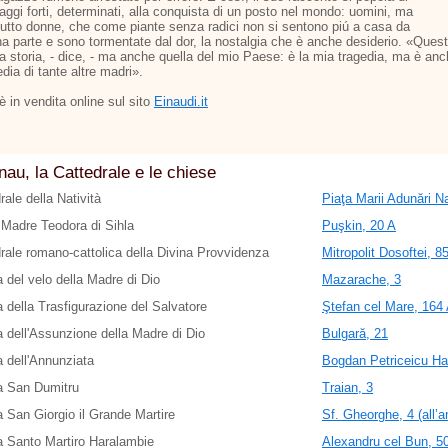
aggi forti, determinati, alla conquista di un posto nel mondo: uomini, ma
tutto donne, che come piante senza radici non si sentono piú a casa da
a parte e sono tormentate dal dor, la nostalgia che è anche desiderio. «Ques
ia storia, - dice, - ma anche quella del mio Paese: è la mia tragedia, ma è an
edia di tante altre madri».
o è in vendita online sul sito
Einaudi.it
nau, la Cattedrale e le chiese
rale della Natività
Piaţa Marii Adunări Na
Madre Teodora di Sihla
Puşkin, 20 A
rale romano-cattolica della Divina Provvidenza
Mitropolit Dosoftei, 8
 del velo della Madre di Dio
Mazarache, 3
 della Trasfigurazione del Salvatore
Ştefan cel Mare, 164 A
 dell'Assunzione della Madre di Dio
Bulgară, 21
 dell'Annunziata
Bogdan Petriceicu Ha
a San Dumitru
Traian, 3
 San Giorgio il Grande Martire
Sf. Gheorghe, 4 (all’a
 Santo Martiro Haralambie
Alexandru cel Bun, 5