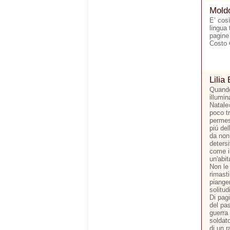
Moldo
E’ cos
lingua 
pagine
Costo 
Lilia 
Quando
illumi
Natale
poco tr
permes
piú del
da non 
detersi
come il
un'abit
Non le 
rimasti
pianger
solitud
Di pagi
del pas
guerra
soldato
di un r