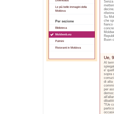
Downloads
Senza 
metten
Le più belle immagini della
decine,
Moldova
riferim
Su Mol
che sp
Per sezione
fianco 
Biblioteca
concre
Moldwe
Moldweb.eu
Repubb
Buon 
Pulmini
Ristoranti in Moldova
Ue, 9
Al ter
spiegat
e' quel
sopra d
corruzi
di alta
commis
per ass
democr
all'all
dibatti
''l'Ue 
partico
occasi