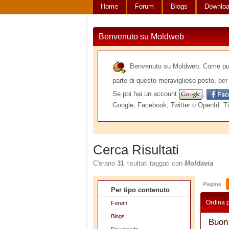
Home
Forum
Blogs
Downlo
Benvenuto su Moldweb
Benvenuto su Moldweb. Come puoi v
parte di questo meraviglioso posto, per 
Se poi hai un account
,
Google, Facebook, Twitter o OpenId. Ti
Cerca Risultati
C'erano
31
risultati taggati con
Moldavia
Pagine
Per tipo contenuto
Ordina 
Forum
Blogs
Buon