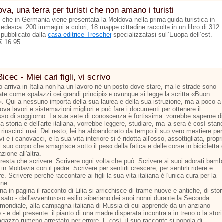
va, una terra per turisti che non amano i turisti
ì che in Germania viene presentata la Moldova nella prima guida turistica in
tedesca. 200 immagini a colori, 18 mappe cittadine raccolte in un libro di 312
 pubblicato dalla
casa editrice Trescher
specializzatasi sull’Euopa dell’est.
€ 16.95
Bicec - Miei cari figli, vi scrivo
 arriva in Italia non ha un lavoro né un posto dove stare, ma le strade sono
nate come «palazzi dei grandi principi» e ovunque si legge la scritta «Buon
». Qui a nessuno importa della sua laurea e della sua istruzione, ma a poco a
ova lavori e sistemazioni migliori e può fare i documenti per ottenere il
so di soggiorno. La sua sete di conoscenza è fortissima: vorrebbe saperne d
la storia e dell'arte italiana, vorrebbe leggere, studiare, ma la sera è cosí stan
riuscirci mai. Del resto, lei ha abbandonato da tempo il suo vero mestiere per
vi e i canovacci, e la sua vita interiore si è ridotta all'osso, assottigliata, propr
 suo corpo che smagrisce sotto il peso della fatica e delle corse in bicicletta
azione all'altra.
resta che scrivere. Scrivere ogni volta che può. Scrivere ai suoi adorati bamb
 in Moldavia con il padre. Scrivere per sentirli crescere, per sentirli ridere e
e. Scrivere perché raccontare ai figli la sua vita italiana è l'unica cura per la
ine.
na in pagina il racconto di Lilia si arricchisce di trame nuove e antiche, di stor
sato - dall'avventuroso esilio siberiano dei suoi nonni durante la Seconda
 mondiale, alla campagna italiana di Russia di cui apprende da un anziano
 - e del presente: il pianto di una madre disperata incontrata in treno o la stor
agazzo rumeno arrestato per errore. E cosí, il suo racconto si popola di