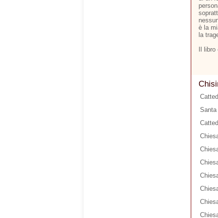
person
soprat
nessun
è la m
la trag
Il libr
Chisi
Catted
Santa 
Catted
Chiesa
Chiesa
Chiesa
Chiesa
Chies
Chiesa
Chiesa