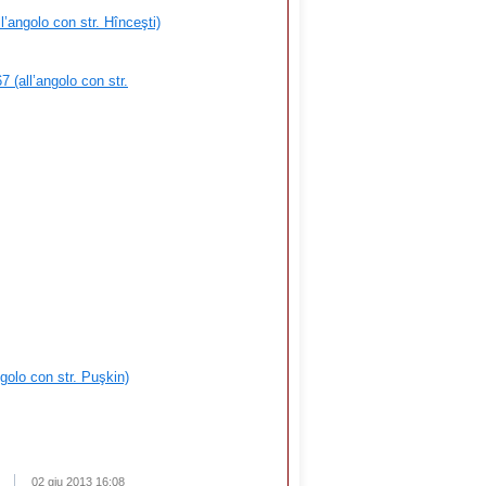
l’angolo con str. Hînceşti)
 (all’angolo con str.
ngolo con str. Puşkin)
02 giu 2013 16:08