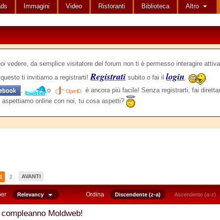
ads
Immagini
Video
Ristoranti
Biblioteca
Altro
edere, da semplice visitatore del forum non ti è permesso interagire attiva
Registrati
login
questo ti invitiamo a registrarti!
subito o fai il
.
,
o
è ancora più facile! Senza registrarti, fai dirett
 aspettiamo online con noi, tu cosa aspetti?
AVANTI
1
2
per
Ordina
Relevancy
Discendente (z-a)
Ascendente (a-z)
 compleanno Moldweb!