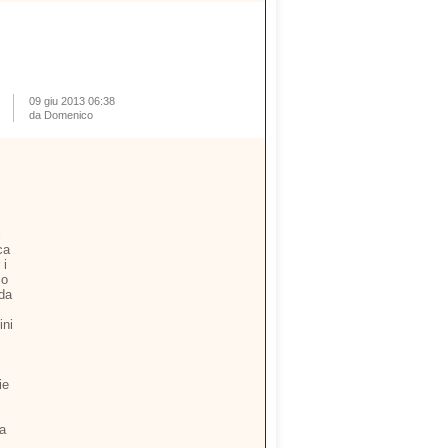
09 giu 2013 06:38
da Domenico
i
ca
 i
io
 da
ini
ie
ia