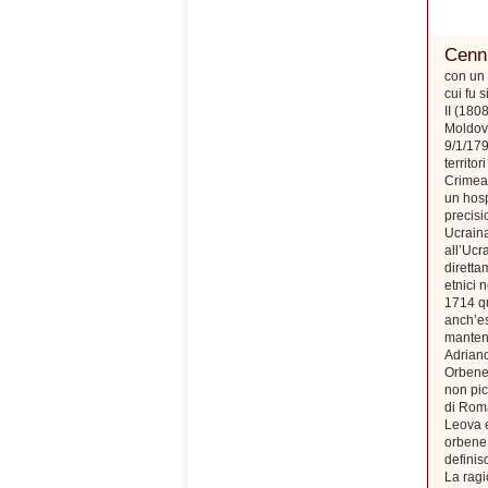
Cenni
con un 
cui fu 
II (180
Moldova
9/1/179
territo
Crimea)
un hosp
precisi
Ucraina
all’Ucr
diretta
etnici 
1714 qu
anch’es
mantenn
Adriano
Orbene,
non pic
di Roma
Leova e
orbene 
defini
La ragi