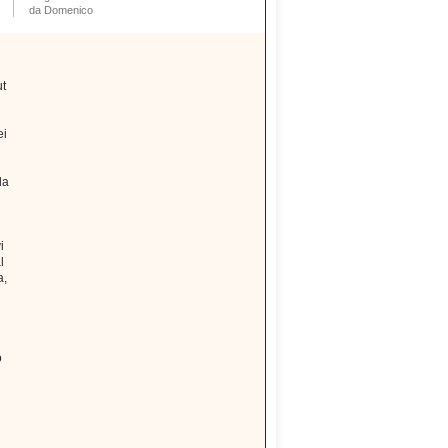
da Domenico
ut
ei
la
i
l
a,
o