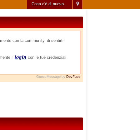
Cosa c'è di nuovo...
mente con la community, di sentirti
login
amente il
con le tue credenziali
Guest Message by
DevFuse