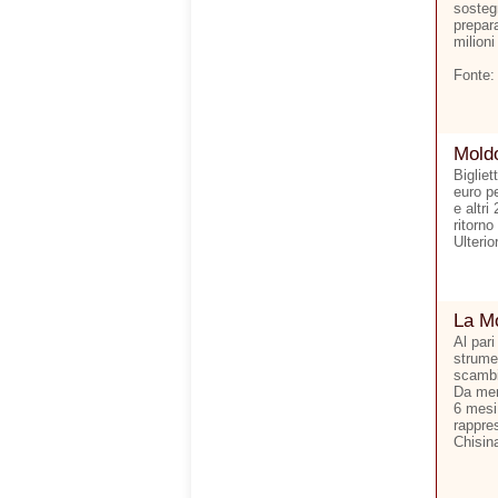
sostegn
prepara
milioni
Fonte:
Moldo
Bigliet
euro p
e altri
ritorno
Ulterio
La Mo
Al pari
strumen
scambi 
Da men
6 mesi.
rappre
Chisina