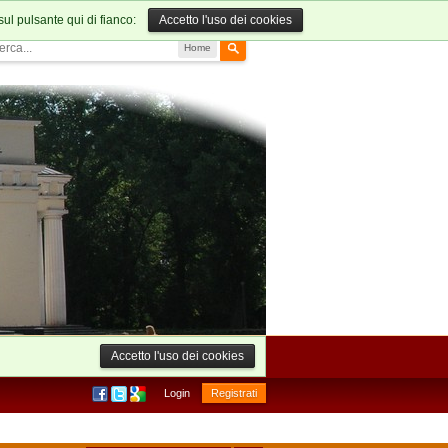
sul pulsante qui di fianco:
Accetto l'uso dei cookies
Home
Accetto l'uso dei cookies
Login
Registrati