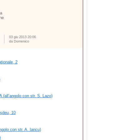
ta
che
03 giu 2013 20:06
da Domenico
ţionale, 2
5
 (all’angolo con str. S. Lazo)
şdeu, 10
ngolo con str. A. Iancu)
0