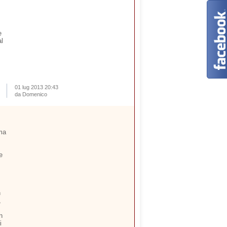
e
al
01 lug 2013 20:43
da Domenico
ima
e
n
,
n
i