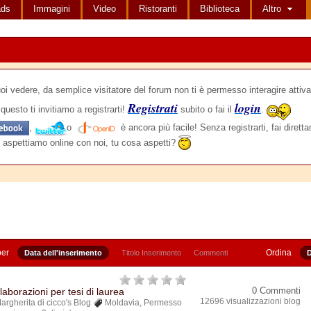
ads
Immagini
Video
Ristoranti
Biblioteca
Altro
edere, da semplice visitatore del forum non ti è permesso interagire attiva
Registrati
login
questo ti invitiamo a registrarti!
subito o fai il
.
,
o
è ancora più facile! Senza registrarti, fai dirett
 aspettiamo online con noi, tu cosa aspetti?
per
Ordina
Data dell'inserimento
Titolo Inserimento
Commenti
D
0 Commenti
laborazioni per tesi di laurea
12696 visualizzazioni blog
argherita di cicco's Blog
Moldavia
,
Permesso