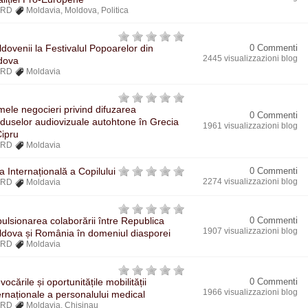
BRD
Moldavia
,
Moldova
,
Politica
dovenii la Festivalul Popoarelor din
0 Commenti
2445 visualizzazioni blog
dova
BRD
Moldavia
mele negocieri privind difuzarea
0 Commenti
duselor audiovizuale autohtone în Grecia
1961 visualizzazioni blog
Cipru
BRD
Moldavia
a Internațională a Copilului
0 Commenti
2274 visualizzazioni blog
BRD
Moldavia
ulsionarea colaborării între Republica
0 Commenti
1907 visualizzazioni blog
dova și România în domeniul diasporei
BRD
Moldavia
vocările și oportunitățile mobilității
0 Commenti
1966 visualizzazioni blog
ernaționale a personalului medical
BRD
Moldavia
,
Chisinau