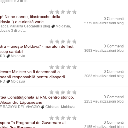
soggiorno
e 3 di piu'...
p! Ninne nanne, filastrocche della
0 Commenti
davia :) e curiosità varie.
5779 visualizzazioni blog
agda Mariarita Ceccarelli's Blog
Moldavia
,
dova
e 3 di piu'...
stru – unește Moldova” - maraton de înot
0 Commenti
3693 visualizzazioni blog
scop caritabil
BRD
Moldavia
fiecare Minister va fi desemnată o
0 Commenti
2083 visualizzazioni blog
soană responsabilă pentru diasporă
BRD
Moldavia
tea Constituţională al RM, centro storico,
0 Commenti
2251 visualizzazioni blog
. Alexandru Lăpuşneanu
E RAGIONI DEL VIAGGIO
Chisinau
,
Moldavia
spora în Programul de Guvernare al
0 Commenti
2155 visualizzazioni blog
liției Pro-Europene