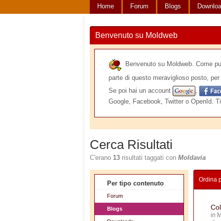
Home
Forum
Blogs
Downlo
Benvenuto su Moldweb
Benvenuto su Moldweb. Come puoi v
parte di questo meraviglioso posto, per 
Se poi hai un account
,
Google, Facebook, Twitter o OpenId. Ti
Cerca Risultati
C'erano
13
risultati taggati con
Moldavia
Ordina 
Per tipo contenuto
Forum
Col
Blogs
in
M