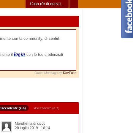
Cosa c'è di nuovo...
mente con la community, di sentirti
login
amente il
con le tue credenziali
Guest Message by
DevFuse
iscendente (z-a)
Ascendente (a-z)
Margherita di cicco
28 luglio 2019 - 16:14