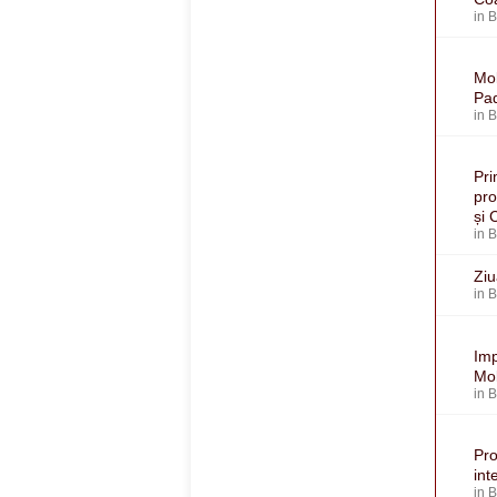
in
Mol
Pa
in
Pri
pro
și 
in
Ziu
in
Imp
Mol
in
Pro
int
in