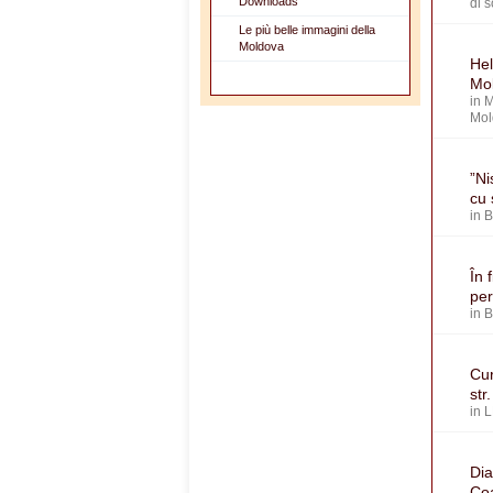
Downloads
di 
Le più belle immagini della
Moldova
Hel
Mol
in
M
Mol
”Ni
cu 
in
În 
per
in
Cur
str
in
L
Dia
Coa