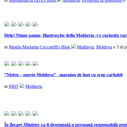
in
Margherita di cicco's Blog
Moldavia
,
Permesso di soggiorno
e 
Help! Ninne nanne, filastrocche della Moldavia :) e curiosità vari
in
Magda Mariarita Ceccarelli's Blog
Moldavia
,
Moldova
e 3 di pi
”Nistru – unește Moldova” - maraton de înot cu scop caritabil
in
BRD
Moldavia
În fiecare Minister va fi desemnată o persoană responsabilă pen