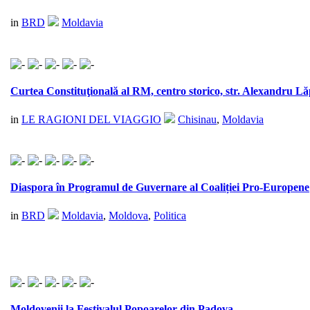
in
BRD
Moldavia
Curtea Constituţională al RM, centro storico, str. Alexandru 
in
LE RAGIONI DEL VIAGGIO
Chisinau
,
Moldavia
Diaspora în Programul de Guvernare al Coaliției Pro-Europene
in
BRD
Moldavia
,
Moldova
,
Politica
Moldovenii la Festivalul Popoarelor din Padova