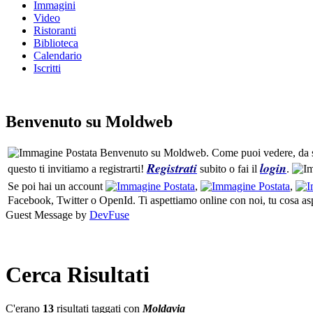
Immagini
Video
Ristoranti
Biblioteca
Calendario
Iscritti
Benvenuto su Moldweb
Benvenuto su Moldweb. Come puoi vedere, da sempl
Registrati
login
questo ti invitiamo a registrarti!
subito o fai il
.
Se poi hai un account
,
,
Facebook, Twitter o OpenId. Ti aspettiamo online con noi, tu cosa as
Guest Message by
DevFuse
Cerca Risultati
C'erano
13
risultati taggati con
Moldavia