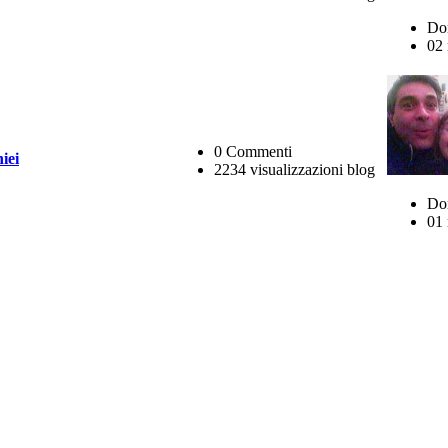
Do
02 
0 Commenti
iei
2234 visualizzazioni blog
Do
01 