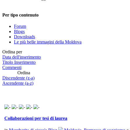
Per tipo contenuto
Forum
Blogs
Downloads
Le più belle immagini della Moldova
Ordina per
Data dell'inserimento
Titolo Inserimento
Commenti
Ordina
Discendente (z-a)
Ascendente (a-z)
Collaborazioni per tesi di laurea