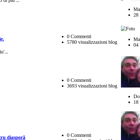
3 di piu'...
Mar
28 
0 Commenti
e.
Mag
5780 visualizzazioni blog
04 
u'...
0 Commenti
3693 visualizzazioni blog
Do
18 
0 Commenti
tru diasporă