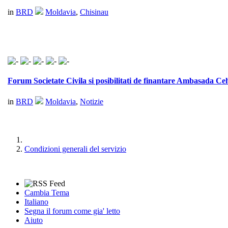
in
BRD
Moldavia
,
Chisinau
Forum Societate Civila si posibilitati de finantare Ambasada Ceh
in
BRD
Moldavia
,
Notizie
Condizioni generali del servizio
Cambia Tema
Italiano
Segna il forum come gia' letto
Aiuto