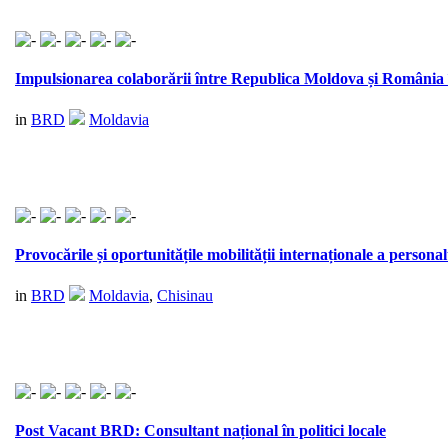
Impulsionarea colaborării între Republica Moldova și România 
in
BRD
Moldavia
Provocările și oportunitățile mobilității internaționale a persona
in
BRD
Moldavia
,
Chisinau
Post Vacant BRD: Consultant național în politici locale