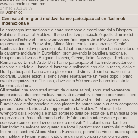
www.nationalmuseum.md
27 mag 2013 18:39
da
Domenico
Centinaia di migranti moldavi hanno partecipato ad un flashmob
internazionale
La campagna internazionale è stata promossa e coordinata dalla Diaspora
Relations Bureau of Moldova. Il suo obiettivo principale è quello di unire tutti i
moldavi all'estero al fine di promuovere l'immagine della Moldova e il suo
rappresentante all'Eurovision, Aliona Moon con la sua canzone "O mie".
Centinaia di moldavi provenienti da 13 città europee e Dubai hanno sostenuto
la cantante moldava in Eurovision, promuovendo la bandiera nazionale.
Diaspora moldava da Bulgaria, Francia, Grecia, Italia, Norvegia, Portogallo,
Romania, ed Emirati Arabi Uniti hanno partecipato al flashmob proiettando il
tricolore sul cielo e il lancio di lanterne e palloncini con elio in rosso, giallo e
blu. I partecipanti hanno avuto gli elementi distintivi di simboli nazionali e
coloranti. Queste azioni si sono svolte esattamente un mese dopo il primo
evento organizzato a Chisinau, dove circa 500 persone hanno lanciato le
lanterne alla Luna.
Gli stranieri che sono stati attratti da queste azioni, sono stati veramente
impressionati da come moldavi motivati ​​e amichevoli hanno promosso il loro
paese. Viktoria Wrengbro dalla Svezia ha detto che "Nel mio paese
Eurovision è molto popolare e con piacere ho partecipato a questa campagna
per promuovere l'artista che rappresenterà la Moldova". Marius Eide
Wrengbro dalla Norvegia è stato sorpreso dalla bellezza della manifestazione
organizzata a Parigi affermando che "E 'stato molto interessante per me
osservare come i moldavi sono molto motivati." Il colombiano Hamilton
Hernández ha evidenziato quanto sia forte il patriottismo sentito dai moldavi.
Inoltre egli sosterrà Aliona Moon a Eurovision, perché ha visto il cuore aperto
dei moldavi e l'enorme significato che danno al concorso canoro europeo.