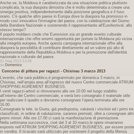
Anche se, la Moldova è caratterizzata da una situazione politica piuttosto
complicata, la sua diaspora dimostra che è molto determinata a creare una
sinergia positiva, indipendentemente dalla posizione geografica e il fuso
orario. C'è qualche altro paese in Europa dove la diaspora ha promosso in
modo così innovativo l'immagine del paese, con la celebrazione del Giorno
della Bandiera Nazionale e sostenendo il rappresentante all'Eurofestival, allo
stesso tempo?
Il popolo moldavo crede che Eurovision sia un grande evento culturale
internazionale che offre enormi opportunità per portare la Moldavia più vicina
alla integrità europea. Anche questa campagna internazionale offre alla
diaspora la possibilità di contribuire direttamente ad un valore più alto di
rappresentante della Repubblica Moldova e per la promozione dell'identità
nazionale e culturale del paese.
01 mag 2013 13:49
da
Domenico
Concorso di pittura per ragazzi - Chisinau 3 marzo 2013
L’evento, che sarà pubblico,è programmato per domenica 3 marzo, in
Chisinau, nell’ampia area all’ingresso del nuovo Centro commerciale ATRIUM
SHOPPING AGREMENT BUSINESS.
I venti ragazzi-artisti si ritroveranno alle ore 10.00 nel luogo stabilito
all’interno del Centro commerciale, e verrà loro consegnato il materiale utile
per realizzare il quadro e dovranno consegnare l’opera terminata alle ore
16.00.
Consegnate le tele, la Giuria, già predisposta, valuterà i vincitori ed i primi tre
classificati, in ordine di valutazione, saranno premiati, oltre a consegnare altri
premi minori. Alle ore 17.00 ci sarà la manifestazione di premiazione.
Nella settimana successiva, cioé dal 3 al 10 marzo,le opere rimarranno
esposte nell’ATRIUM SHOPPING AGREMENT BUSINESS, per essere poste
in vendita. Il ricavato sarà utilizzato per sostenere il progetto della Mensa