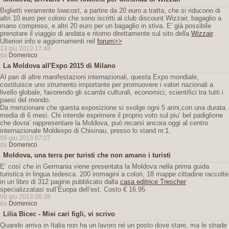
Biglietti veramente lowcost, a partire da 20 euro a tratta, che si riducono di
altri 10 euro per coloro che sono iscritti al club discount Wizzair, bagaglio a
mano compreso, e altri 20 euro per un bagaglio in stiva. E' già possibile
prenotare il viaggio di andata e ritorno direttamente sul sito della
Wizzair
.
Ulteriori info e aggiornamenti nel
forum>>
13 giu 2013 17:48
da
Domenico
La Moldova all'Expo 2015 di Milano
Al pari di altre manifestazioni internazionali, questa Expo mondiale,
costituisce uno strumento importante per promuovere i valori nazionali a
livello globale, favorendo gli scambi culturali, economici, scientifici tra tutti i
paesi del mondo.
Da menzionare che questa exposizione si svolge ogni 5 anni,con una durata
media di 6 mesi. Chi intende esprimere il proprio voto sul piu’ bel padiglione
che dovra’ rappresentare la Moldova, può recarsi ancora oggi al centro
internazionale Moldexpo di Chisinau, presso lo stand nr.1.
09 giu 2013 07:07
da
Domenico
Moldova, una terra per turisti che non amano i turisti
E’ così che in Germania viene presentata la Moldova nella prima guida
turistica in lingua tedesca. 200 immagini a colori, 18 mappe cittadine raccolte
in un libro di 312 pagine pubblicato dalla
casa editrice Trescher
specializzatasi sull’Euopa dell’est. Costo € 16.95
09 giu 2013 06:38
da
Domenico
Lilia Bicec - Miei cari figli, vi scrivo
Quando arriva in Italia non ha un lavoro né un posto dove stare, ma le strade