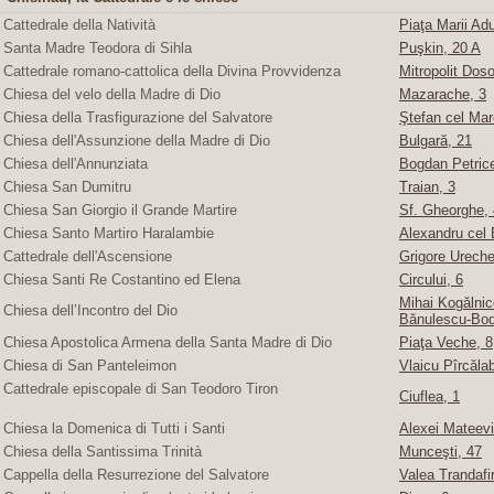
Cattedrale della Natività
Piaţa Marii Adu
Santa Madre Teodora di Sihla
Puşkin, 20 A
Cattedrale romano-cattolica della Divina Provvidenza
Mitropolit Doso
Chiesa del velo della Madre di Dio
Mazarache, 3
Chiesa della Trasfigurazione del Salvatore
Ştefan cel Mare
Chiesa dell'Assunzione della Madre di Dio
Bulgară, 21
Chiesa dell'Annunziata
Bogdan Petric
Chiesa San Dumitru
Traian, 3
Chiesa San Giorgio il Grande Martire
Sf. Gheorghe, 4
Chiesa Santo Martiro Haralambie
Alexandru cel 
Cattedrale dell'Ascensione
Grigore Ureche,
Chiesa Santi Re Costantino ed Elena
Circului, 6
Mihai Kogălnice
Chiesa dell’Incontro del Dio
Bănulescu-Bod
Chiesa Apostolica Armena della Santa Madre di Dio
Piaţa Veche, 8
Chiesa di San Panteleimon
Vlaicu Pîrcăla
Cattedrale episcopale di San Teodoro Tiron
Ciuflea, 1
Chiesa la Domenica di Tutti i Santi
Alexei Mateevi
Chiesa della Santissima Trinità
Munceşti, 47
Cappella della Resurrezione del Salvatore
Valea Trandafir