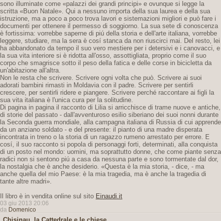
sono illuminate come «palazzi dei grandi principi» e ovunque si legge la
scritta «Buon Natale». Qui a nessuno importa della sua laurea e della sua
istruzione, ma a poco a poco trova lavori e sistemazioni migliori e può fare i
documenti per ottenere il permesso di soggiorno. La sua sete di conoscenza
è fortissima: vorrebbe saperne di piú della storia e dell'arte italiana, vorrebbe
leggere, studiare, ma la sera è cosí stanca da non riuscirci mai. Del resto, lei
ha abbandonato da tempo il suo vero mestiere per i detersivi e i canovacci, e
la sua vita interiore si è ridotta all'osso, assottigliata, proprio come il suo
corpo che smagrisce sotto il peso della fatica e delle corse in bicicletta da
un'abitazione all'altra.
Non le resta che scrivere. Scrivere ogni volta che può. Scrivere ai suoi
adorati bambini rimasti in Moldavia con il padre. Scrivere per sentirli
crescere, per sentirli ridere e piangere. Scrivere perché raccontare ai figli la
sua vita italiana è l'unica cura per la solitudine.
Di pagina in pagina il racconto di Lilia si arricchisce di trame nuove e antiche,
di storie del passato - dall'avventuroso esilio siberiano dei suoi nonni durante
la Seconda guerra mondiale, alla campagna italiana di Russia di cui apprende
da un anziano soldato - e del presente: il pianto di una madre disperata
incontrata in treno o la storia di un ragazzo rumeno arrestato per errore. E
cosí, il suo racconto si popola di personaggi forti, determinati, alla conquista
di un posto nel mondo: uomini, ma soprattutto donne, che come piante senza
radici non si sentono piú a casa da nessuna parte e sono tormentate dal dor,
la nostalgia che è anche desiderio. «Questa è la mia storia, - dice, - ma
anche quella del mio Paese: è la mia tragedia, ma è anche la tragedia di
tante altre madri».
Il libro è in vendita online sul sito
Einaudi.it
03 giu 2013 20:06
da
Domenico
Chisinau, la Cattedrale e le chiese