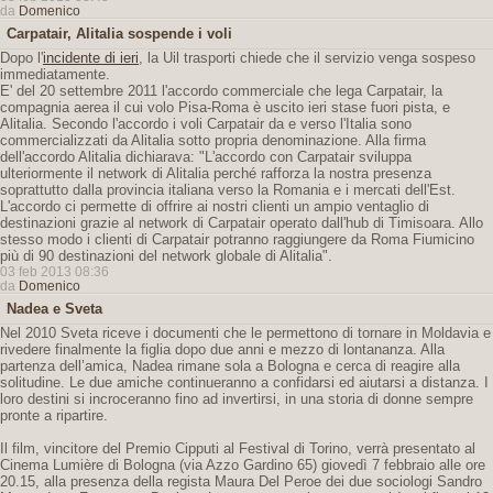
da
Domenico
Carpatair, Alitalia sospende i voli
Dopo l'
incidente di ieri
, la Uil trasporti chiede che il servizio venga sospeso
immediatamente.
E' del 20 settembre 2011 l'accordo commerciale che lega Carpatair, la
compagnia aerea il cui volo Pisa-Roma è uscito ieri stase fuori pista, e
Alitalia. Secondo l'accordo i voli Carpatair da e verso l'Italia sono
commercializzati da Alitalia sotto propria denominazione. Alla firma
dell'accordo Alitalia dichiarava: "L'accordo con Carpatair sviluppa
ulteriormente il network di Alitalia perché rafforza la nostra presenza
soprattutto dalla provincia italiana verso la Romania e i mercati dell'Est.
L'accordo ci permette di offrire ai nostri clienti un ampio ventaglio di
destinazioni grazie al network di Carpatair operato dall'hub di Timisoara. Allo
stesso modo i clienti di Carpatair potranno raggiungere da Roma Fiumicino
più di 90 destinazioni del network globale di Alitalia".
03 feb 2013 08:36
da
Domenico
Nadea e Sveta
Nel 2010 Sveta riceve i documenti che le permettono di tornare in Moldavia e
rivedere finalmente la figlia dopo due anni e mezzo di lontananza. Alla
partenza dell’amica, Nadea rimane sola a Bologna e cerca di reagire alla
solitudine. Le due amiche continueranno a confidarsi ed aiutarsi a distanza. I
loro destini si incroceranno fino ad invertirsi, in una storia di donne sempre
pronte a ripartire.
Il film, vincitore del Premio Cipputi al Festival di Torino, verrà presentato al
Cinema Lumière di Bologna (via Azzo Gardino 65) giovedì 7 febbraio alle ore
20.15, alla presenza della regista Maura Del Peroe dei due sociologi Sandro