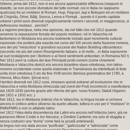
Orbene, prma del 1812, non vi era alcuna apprezzabile differenza (neppure in
dialetto, se non piccole sfumature del tutto normali..noi in Italia ne sappiamo
qualcosa) fra un moldavo di Roman, Huşi, Paşcani, Iaşi e Botoşani ed un moldavo
di Chişinău, Orhei, Bălţi, Soroca, Leova e Floreşti…questo è il punto capitale
orbene i primi sono divenuti orgogliosamente romeni i secondi, in maggioranza, si
definiscono moldavi…perché?
La ragione precipua, nella mia opinione, sta nel fatto che nel 1812 quando
avvenne la separazione forzata del popolo moldavo, né in Valacchia né
tantomeno in Moldavia era ancora realmente iniziato quel movimento cultural-
nazionale che porterà alla nascita nel corso del XIX secolo della Nazione romena,
uno dei più “miracolosi” e grandiosi successi del Nation Building ottocentesco
(secondo me più del coevo Risorgimento italiano..e di molto…in Italia sopravvive
al sud nostalgismo per i Borboni e al Nord sentimenti antiunitari, in Romania NO !).
Nel 1812 però la cultura dei due Principati proto-romeni (come chiamerei
Moldavia e Valacchia storici) era ancora bizantino-slavo-ortodossa, non latino-
romeno-occidentale come quella elaborata in Transilvania da intellettuali di fede
unita (non ortodossa !) sin da fine XVIII secolo (famosa grammatica del 1780, a
Vienna, Micu Klein, Şincai ecc).
I territori divenuti nel 1812 russi, rimasero quindi estranei all’evoluzione che in
Valacchia e nella Moldavia dimezzata (ad ovest del Prut) incominciò a manifestarsi
dal 1829-1830 (anche grazie alle riforme del gen. russo Kiselev, Statuti Organici
del 1831 e 1832 ecc..).
Nel 1812, sia in Moldavia (intera) che in Valacchia, la lingua locale si scriveva
ancora in cirillico antico (diverso da quello attuale, tuttora in uso per il “moldavo” in
RMN/PMR) e non in alfabeto latino
nel 1812 l’idea della discendenza dai Latini era ancora nell’infanzia (vero, già ne
parlarono Miron Costin e Ion Neculce, e Dimitrie Cantemir, ma solo di sfuggita e
senza costruirci una “teoria” come farà la şcoală ardeleană)
la lingua non era stata ancora “purificata”, “gallicizzata” e “latinizzata” come