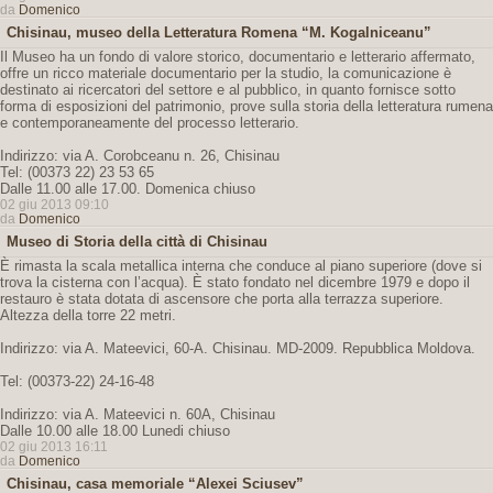
da
Domenico
Chisinau, museo della Letteratura Romena “M. Kogalniceanu”
Il Museo ha un fondo di valore storico, documentario e letterario affermato,
offre un ricco materiale documentario per la studio, la comunicazione è
destinato ai ricercatori del settore e al pubblico, in quanto fornisce sotto
forma di esposizioni del patrimonio, prove sulla storia della letteratura rumena
e contemporaneamente del processo letterario.
Indirizzo: via A. Corobceanu n. 26, Chisinau
Tel: (00373 22) 23 53 65
Dalle 11.00 alle 17.00. Domenica chiuso
02 giu 2013 09:10
da
Domenico
Museo di Storia della città di Chisinau
È rimasta la scala metallica interna che conduce al piano superiore (dove si
trova la cisterna con l’acqua). È stato fondato nel dicembre 1979 e dopo il
restauro è stata dotata di ascensore che porta alla terrazza superiore.
Altezza della torre 22 metri.
Indirizzo: via A. Mateevici, 60-A. Chisinau. MD-2009. Repubblica Moldova.
Tel: (00373-22) 24-16-48
Indirizzo: via A. Mateevici n. 60A, Chisinau
Dalle 10.00 alle 18.00 Lunedi chiuso
02 giu 2013 16:11
da
Domenico
Chisinau, casa memoriale “Alexei Sciusev”