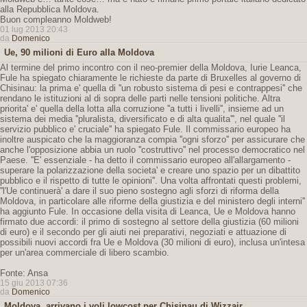
alla Repubblica Moldova.
Buon compleanno Moldweb!
01 lug 2013 20:43
da
Domenico
Ue, 90 milioni di Euro alla Moldova
Al termine del primo incontro con il neo-premier della Moldova, Iurie Leanca,
Fule ha spiegato chiaramente le richieste da parte di Bruxelles al governo di
Chisinau: la prima e' quella di ''un robusto sistema di pesi e contrappesi'' che
rendano le istituzioni al di sopra delle parti nelle tensioni politiche. Altra
priorita' e' quella della lotta alla corruzione ''a tutti i livelli'', insieme ad un
sistema dei media ''pluralista, diversificato e di alta qualita''', nel quale ''il
servizio pubblico e' cruciale'' ha spiegato Fule. Il commissario europeo ha
inoltre auspicato che la maggioranza compia ''ogni sforzo'' per assicurare che
anche l'opposizione abbia un ruolo ''costruttivo'' nel processo democratico nel
Paese. ''E' essenziale - ha detto il commissario europeo all'allargamento -
superare la polarizzazione della societa' e creare uno spazio per un dibattito
pubblico e il rispetto di tutte le opinioni''. Una volta affrontati questi problemi,
''l'Ue continuerà' a dare il suo pieno sostegno agli sforzi di riforma della
Moldova, in particolare alle riforme della giustizia e del ministero degli interni''
ha aggiunto Fule. In occasione della visita di Leanca, Ue e Moldova hanno
firmato due accordi: il primo di sostegno al settore della giustizia (60 milioni
di euro) e il secondo per gli aiuti nei preparativi, negoziati e attuazione di
possibili nuovi accordi fra Ue e Moldova (30 milioni di euro), inclusa un'intesa
per un'area commerciale di libero scambio.
Fonte: Ansa
15 giu 2013 07:36
da
Domenico
Moldova, arrivano i voli lowcost per Chisinau di Wizzair