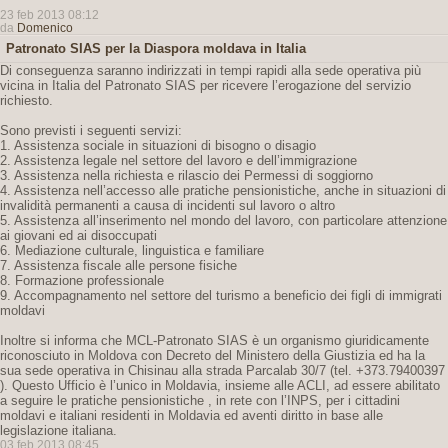
23 feb 2013 08:12
da
Domenico
Patronato SIAS per la Diaspora moldava in Italia
Di conseguenza saranno indirizzati in tempi rapidi alla sede operativa più
vicina in Italia del Patronato SIAS per ricevere l’erogazione del servizio
richiesto.
Sono previsti i seguenti servizi:
1. Assistenza sociale in situazioni di bisogno o disagio
2. Assistenza legale nel settore del lavoro e dell’immigrazione
3. Assistenza nella richiesta e rilascio dei Permessi di soggiorno
4. Assistenza nell’accesso alle pratiche pensionistiche, anche in situazioni di
invalidità permanenti a causa di incidenti sul lavoro o altro
5. Assistenza all’inserimento nel mondo del lavoro, con particolare attenzione
ai giovani ed ai disoccupati
6. Mediazione culturale, linguistica e familiare
7. Assistenza fiscale alle persone fisiche
8. Formazione professionale
9. Accompagnamento nel settore del turismo a beneficio dei figli di immigrati
moldavi
Inoltre si informa che MCL-Patronato SIAS è un organismo giuridicamente
riconosciuto in Moldova con Decreto del Ministero della Giustizia ed ha la
sua sede operativa in Chisinau alla strada Parcalab 30/7 (tel. +373.79400397
). Questo Ufficio è l’unico in Moldavia, insieme alle ACLI, ad essere abilitato
a seguire le pratiche pensionistiche , in rete con l’INPS, per i cittadini
moldavi e italiani residenti in Moldavia ed aventi diritto in base alle
legislazione italiana.
03 feb 2013 08:45