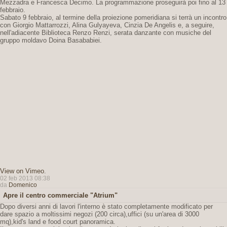
Mezzadra e Francesca Decimo. La programmazione proseguirà poi fino al 13
febbraio.
Sabato 9 febbraio, al termine della proiezione pomeridiana si terrà un incontro
con Giorgio Mattarrozzi, Alina Gulyayeva, Cinzia De Angelis e, a seguire,
nell'adiacente Biblioteca Renzo Renzi, serata danzante con musiche del
gruppo moldavo Doina Basababiei.
View on Vimeo
.
02 feb 2013 08:38
da
Domenico
Apre il centro commerciale "Atrium"
Dopo diversi anni di lavori l'interno è stato completamente modificato per
dare spazio a moltissimi negozi (200 circa),uffici (su un'area di 3000
mq),kid's land e food court panoramica.