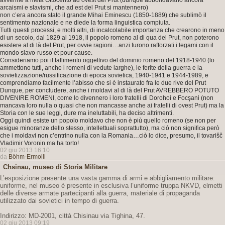
avvenne a metà Ottocento ad ovest del Prut (dunque abbondavano ancora
arcaismi e slavismi, che ad est del Prut si mantennero)
non c’era ancora stato il grande Mihai Eminescu (1850-1889) che sublimò il
sentimento nazionale e ne diede la forma linguistica compiuta.
Tutti questi processi, e molti altri, di incalcolabile importanza che crearono in meno
di un secolo, dal 1829 al 1918, il popolo romeno al di qua del Prut, non poterono
esistere al di là del Prut, per ovvie ragioni…anzi furono rafforzati i legami con il
mondo slavo-russo et pour cause.
Consideriamo poi il fallimento oggettivo del dominio romeno del 1918-1940 (lo
ammettono tutti, anche i romeni di vedute larghe), le ferite della guerra e la
sovietizzazione/russificazione di epoca sovietica, 1940-1941 e 1944-1989, e
comprendiamo facilmente l’abisso che si è instaurato fra le due rive del Prut
Dunque, per concludere, anche i moldavi al di là del Prut AVREBBERO POTUTO
DIVENIRE ROMENI, come lo divennero i loro fratelli di Dorohoi e Focşani (non
mancava loro nulla o quasi che non mancasse anche ai fratelli di ovest Prut) ma la
Storia con le sue leggi, dure ma ineluttabili, ha deciso altrimenti.
Oggi quindi esiste un popolo moldavo che non è più quello romeno (se non per
esigue minoranze dello stesso, intellettuali soprattutto), ma ciò non significa però
che i moldavi non c’entrino nulla con la Romania…ciò lo dice, presumo, il tovarišč
Vladimir Voronin ma ha torto!
02 giu 2013 16:10
da
Böhm-Ermolli
Chsinau, museo di Storia Militare
L’esposizione presente una vasta gamma di armi e abbigliamento militare:
uniforme, nel museo è presente in esclusiva l’uniforme truppa NKVD, elmetti
delle diverse armate partecipanti alla guerra, materiale di propaganda
utilizzato dai sovietici in tempo di guerra.
Indirizzo: MD-2001, città Chisinau via Tighina, 47.
02 giu 2013 09:19