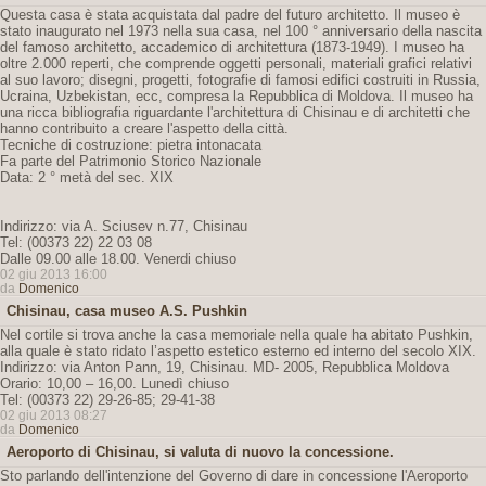
Questa casa è stata acquistata dal padre del futuro architetto. Il museo è
stato inaugurato nel 1973 nella sua casa, nel 100 ° anniversario della nascita
del famoso architetto, accademico di architettura (1873-1949). I museo ha
oltre 2.000 reperti, che comprende oggetti personali, materiali grafici relativi
al suo lavoro; disegni, progetti, fotografie di famosi edifici costruiti in Russia,
Ucraina, Uzbekistan, ecc, compresa la Repubblica di Moldova. Il museo ha
una ricca bibliografia riguardante l'architettura di Chisinau e di architetti che
hanno contribuito a creare l'aspetto della città.
Tecniche di costruzione: pietra intonacata
Fa parte del Patrimonio Storico Nazionale
Data: 2 ° metà del sec. XIX
Indirizzo: via A. Sciusev n.77, Chisinau
Tel: (00373 22) 22 03 08
Dalle 09.00 alle 18.00. Venerdi chiuso
02 giu 2013 16:00
da
Domenico
Chisinau, casa museo A.S. Pushkin
Nel cortile si trova anche la casa memoriale nella quale ha abitato Pushkin,
alla quale è stato ridato l’aspetto estetico esterno ed interno del secolo XIX.
Indirizzo: via Anton Pann, 19, Chisinau. MD- 2005, Repubblica Moldova
Orario: 10,00 – 16,00. Lunedì chiuso
Tel: (00373 22) 29-26-85; 29-41-38
02 giu 2013 08:27
da
Domenico
Aeroporto di Chisinau, si valuta di nuovo la concessione.
Sto parlando dell'intenzione del Governo di dare in concessione l'Aeroporto