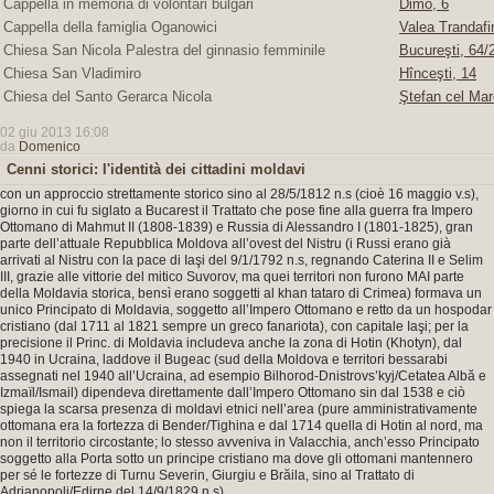
Cappella in memoria di volontari bulgari
Dimo, 6
Cappella della famiglia Oganowici
Valea Trandafir
Chiesa San Nicola Palestra del ginnasio femminile
Bucureşti, 64/2
Chiesa San Vladimiro
Hînceşti, 14
Chiesa del Santo Gerarca Nicola
Ştefan cel Mar
02 giu 2013 16:08
da
Domenico
Cenni storici: l'identità dei cittadini moldavi
con un approccio strettamente storico sino al 28/5/1812 n.s (cioè 16 maggio v.s),
giorno in cui fu siglato a Bucarest il Trattato che pose fine alla guerra fra Impero
Ottomano di Mahmut II (1808-1839) e Russia di Alessandro I (1801-1825), gran
parte dell’attuale Repubblica Moldova all’ovest del Nistru (i Russi erano già
arrivati al Nistru con la pace di Iaşi del 9/1/1792 n.s, regnando Caterina II e Selim
III, grazie alle vittorie del mitico Suvorov, ma quei territori non furono MAI parte
della Moldavia storica, bensì erano soggetti al khan tataro di Crimea) formava un
unico Principato di Moldavia, soggetto all’Impero Ottomano e retto da un hospodar
cristiano (dal 1711 al 1821 sempre un greco fanariota), con capitale Iaşi; per la
precisione il Princ. di Moldavia includeva anche la zona di Hotin (Khotyn), dal
1940 in Ucraina, laddove il Bugeac (sud della Moldova e territori bessarabi
assegnati nel 1940 all’Ucraina, ad esempio Bilhorod-Dnistrovs’kyj/Cetatea Albă e
Izmaïl/Ismail) dipendeva direttamente dall’Impero Ottomano sin dal 1538 e ciò
spiega la scarsa presenza di moldavi etnici nell’area (pure amministrativamente
ottomana era la fortezza di Bender/Tighina e dal 1714 quella di Hotin al nord, ma
non il territorio circostante; lo stesso avveniva in Valacchia, anch’esso Principato
soggetto alla Porta sotto un principe cristiano ma dove gli ottomani mantennero
per sé le fortezze di Turnu Severin, Giurgiu e Brăila, sino al Trattato di
Adrianopoli/Edirne del 14/9/1829 n.s).