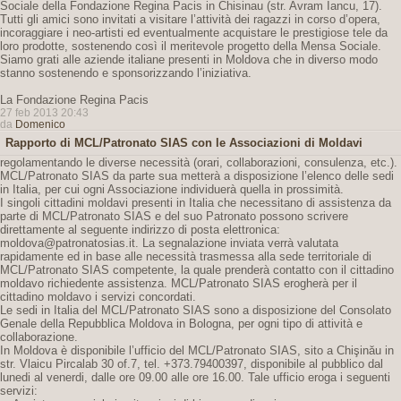
Sociale della Fondazione Regina Pacis in Chisinau (str. Avram Iancu, 17).
Tutti gli amici sono invitati a visitare l’attività dei ragazzi in corso d’opera,
incoraggiare i neo-artisti ed eventualmente acquistare le prestigiose tele da
loro prodotte, sostenendo così il meritevole progetto della Mensa Sociale.
Siamo grati alle aziende italiane presenti in Moldova che in diverso modo
stanno sostenendo e sponsorizzando l’iniziativa.
La Fondazione Regina Pacis
27 feb 2013 20:43
da
Domenico
Rapporto di MCL/Patronato SIAS con le Associazioni di Moldavi
regolamentando le diverse necessità (orari, collaborazioni, consulenza, etc.).
MCL/Patronato SIAS da parte sua metterà a disposizione l’elenco delle sedi
in Italia, per cui ogni Associazione individuerà quella in prossimità.
I singoli cittadini moldavi presenti in Italia che necessitano di assistenza da
parte di MCL/Patronato SIAS e del suo Patronato possono scrivere
direttamente al seguente indirizzo di posta elettronica:
moldova@patronatosias.it. La segnalazione inviata verrà valutata
rapidamente ed in base alle necessità trasmessa alla sede territoriale di
MCL/Patronato SIAS competente, la quale prenderà contatto con il cittadino
moldavo richiedente assistenza. MCL/Patronato SIAS erogherà per il
cittadino moldavo i servizi concordati.
Le sedi in Italia del MCL/Patronato SIAS sono a disposizione del Consolato
Genale della Repubblica Moldova in Bologna, per ogni tipo di attività e
collaborazione.
In Moldova è disponibile l’ufficio del MCL/Patronato SIAS, sito a Chişinău in
str. Vlaicu Pircalab 30 of.7, tel. +373.79400397, disponibile al pubblico dal
lunedi al venerdi, dalle ore 09.00 alle ore 16.00. Tale ufficio eroga i seguenti
servizi: