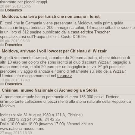
ristorante per piccoli gruppi.
20 gen 2013 15:45
da
Domenico
Moldova, una terra per turisti che non amano i turisti
E’ così che in Germania viene presentata la Moldova nella prima guida
turistica in lingua tedesca. 200 immagini a colori, 18 mappe cittadine raccolte
in un libro di 312 pagine pubblicato dalla
casa editrice Trescher
specializzatasi sull’Euopa dell’est. Costo € 16.95
09 giu 2013 06:38
da
Domenico
Moldova, arrivano i voli lowcost per Chisinau di Wizzair
Biglietti veramente lowcost, a partire da 20 euro a tratta, che si riducono di
altri 10 euro per coloro che sono iscritti al club discount Wizzair, bagaglio a
mano compreso, e altri 20 euro per un bagaglio in stiva. E' già possibile
prenotare il viaggio di andata e ritorno direttamente sul sito della
Wizzair
.
Ulteriori info e aggiornamenti nel
forum>>
13 giu 2013 17:48
da
Domenico
Chisinau, museo Nazionale di Archeologia e Storia
Al momento attuale ha un patrimonio di circa 135.000 pezzi. Detiene
un’importante collezione di pezzi riferiti alla storia naturale della Repubblica
Moldova.
Indirizzo: via 31 August 1989 n.121 A, Chisinau
Tel: (00373 22) 24 04 26, 24 43 25
Dalle 10.00 alle 18.00 (inverno 17.00). Venerdi chiuso
www.nationalmuseum.md
27 mag 2013 18:39