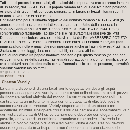
Tutti questi processi, e molti altri, di incalcolabile importanza che crearono in meno
di un secolo, dal 1829 al 1918, il popolo romeno al di qua del Prut, non poterono
esistere al di là del Prut, per ovvie ragioni…anzi furono rafforzati i legami con il
mondo slavo-russo et pour cause.
Consideriamo poi il fallimento oggettivo del dominio romeno del 1918-1940 (lo
ammettono tutti, anche i romeni di vedute larghe), le ferite della guerra e la
sovietizzazione/russificazione di epoca sovietica, 1940-1941 e 1944-1989, e
comprendiamo facilmente l’abisso che si è instaurato fra le due rive del Prut
Dunque, per concludere, anche i moldavi al di là del Prut AVREBBERO POTUTO
DIVENIRE ROMENI, come lo divennero i loro fratelli di Dorohoi e Focşani (non
mancava loro nulla o quasi che non mancasse anche ai fratelli di ovest Prut) ma la
Storia con le sue leggi, dure ma ineluttabili, ha deciso altrimenti.
Oggi quindi esiste un popolo moldavo che non è più quello romeno (se non per
esigue minoranze dello stesso, intellettuali soprattutto), ma ciò non significa però
che i moldavi non c’entrino nulla con la Romania…ciò lo dice, presumo, il tovarišč
Vladimir Voronin ma ha torto!
02 giu 2013 16:10
da
Böhm-Ermolli
Chateau Vartely
La cantina dispone di diversi locali per le degustazioni dove gli ospiti
possono assaggiare vini Vartely assieme a vini della stessa fascia di prezzo
da rinomate regioni vinicole del mondo. Le strutture sono impeccabili. La
cantina vanta un ristorante in loco con una capacità di oltre 250 posti e
cucina nazionale e francese. Vartely dispone anche di un piccolo me
eccellente struttura alberghiera con 8 lussuose camere e 4 appartamenti VIP
con vista sulla città di Orhei. Le camere sono decorate con eleganti colori
pastello, creazione di un ambiente armonioso e romantico. L'azienda ha
anche un piccolo negozio di vino e souvenir. Visite e degustazioni devono
essere organizzate in anticipo, ma non è necessaria la prenotazione del