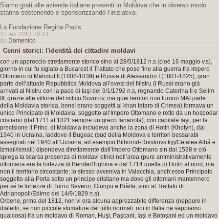
Siamo grati alle aziende italiane presenti in Moldova che in diverso modo
stanno sostenendo e sponsorizzando l’iniziativa.
La Fondazione Regina Pacis
27 feb 2013 20:43
da
Domenico
Cenni storici: l'identità dei cittadini moldavi
con un approccio strettamente storico sino al 28/5/1812 n.s (cioè 16 maggio v.s),
giorno in cui fu siglato a Bucarest il Trattato che pose fine alla guerra fra Impero
Ottomano di Mahmut II (1808-1839) e Russia di Alessandro I (1801-1825), gran
parte dell’attuale Repubblica Moldova all’ovest del Nistru (i Russi erano già
arrivati al Nistru con la pace di Iaşi del 9/1/1792 n.s, regnando Caterina II e Selim
III, grazie alle vittorie del mitico Suvorov, ma quei territori non furono MAI parte
della Moldavia storica, bensì erano soggetti al khan tataro di Crimea) formava un
unico Principato di Moldavia, soggetto all’Impero Ottomano e retto da un hospodar
cristiano (dal 1711 al 1821 sempre un greco fanariota), con capitale Iaşi; per la
precisione il Princ. di Moldavia includeva anche la zona di Hotin (Khotyn), dal
1940 in Ucraina, laddove il Bugeac (sud della Moldova e territori bessarabi
assegnati nel 1940 all’Ucraina, ad esempio Bilhorod-Dnistrovs’kyj/Cetatea Albă e
Izmaïl/Ismail) dipendeva direttamente dall’Impero Ottomano sin dal 1538 e ciò
spiega la scarsa presenza di moldavi etnici nell’area (pure amministrativamente
ottomana era la fortezza di Bender/Tighina e dal 1714 quella di Hotin al nord, ma
non il territorio circostante; lo stesso avveniva in Valacchia, anch’esso Principato
soggetto alla Porta sotto un principe cristiano ma dove gli ottomani mantennero
per sé le fortezze di Turnu Severin, Giurgiu e Brăila, sino al Trattato di
Adrianopoli/Edirne del 14/9/1829 n.s).
Orbene, prma del 1812, non vi era alcuna apprezzabile differenza (neppure in
dialetto, se non piccole sfumature del tutto normali..noi in Italia ne sappiamo
qualcosa) fra un moldavo di Roman, Huşi, Paşcani, Iaşi e Botoşani ed un moldavo