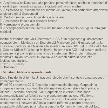
4. Assistenza nell’accesso alle pratiche pensionistiche, anche in situazioni di
invalidità permanenti a causa di incidenti sul lavoro o altro
5. Assistenza all’inserimento nel mondo del lavoro, con particolare attenzione
ai giovani ed ai disoccupati
6. Mediazione culturale, linguistica e familiare
7. Assistenza fiscale alle persone fisiche
8. Formazione professionale
9. Accompagnamento nel settore del turismo a beneficio dei figli di immigrati
moldavi
Inoltre si informa che MCL-Patronato SIAS è un organismo giuridicamente
riconosciuto in Moldova con Decreto del Ministero della Giustizia ed ha la
sua sede operativa in Chisinau alla strada Parcalab 30/7 (tel. +373.79400397
). Questo Ufficio è l’unico in Moldavia, insieme alle ACLI, ad essere abilitato
a seguire le pratiche pensionistiche , in rete con l’INPS, per i cittadini
moldavi e italiani residenti in Moldavia ed aventi diritto in base alle
legislazione italiana.
03 feb 2013 08:45
da
Domenico
Carpatair, Alitalia sospende i voli
Dopo l'
incidente di ieri
, la Uil trasporti chiede che il servizio venga sospeso
immediatamente.
E' del 20 settembre 2011 l'accordo commerciale che lega Carpatair, la
compagnia aerea il cui volo Pisa-Roma è uscito ieri stase fuori pista, e
Alitalia. Secondo l'accordo i voli Carpatair da e verso l'Italia sono
commercializzati da Alitalia sotto propria denominazione. Alla firma
dell'accordo Alitalia dichiarava: "L'accordo con Carpatair sviluppa
ulteriormente il network di Alitalia perché rafforza la nostra presenza
soprattutto dalla provincia italiana verso la Romania e i mercati dell'Est.