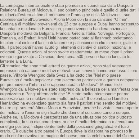
La campagna internazionale è stata promossa e coordinata dalla Diaspora
Relations Bureau of Moldova. Il suo obiettivo principale è quello di unire tutti i
moldavi all'estero al fine di promuovere l'immagine della Moldova e il suo
rappresentante all'Eurovision, Aliona Moon con la sua canzone "O mie".
Centinaia di moldavi provenienti da 13 città europee e Dubai hanno sostenuto
la cantante moldava in Eurovision, promuovendo la bandiera nazionale.
Diaspora moldava da Bulgaria, Francia, Grecia, Italia, Norvegia, Portogallo,
Romania, ed Emirati Arabi Uniti hanno partecipato al flashmob proiettando il
tricolore sul cielo e il lancio di lanterne e palloncini con elio in rosso, giallo e
blu. I partecipanti hanno avuto gli elementi distintivi di simboli nazionali e
coloranti. Queste azioni si sono svolte esattamente un mese dopo il primo
evento organizzato a Chisinau, dove circa 500 persone hanno lanciato le
lanterne alla Luna.
Gli stranieri che sono stati attratti da queste azioni, sono stati veramente
impressionati da come moldavi motivati ​​e amichevoli hanno promosso il loro
paese. Viktoria Wrengbro dalla Svezia ha detto che "Nel mio paese
Eurovision è molto popolare e con piacere ho partecipato a questa campagna
per promuovere l'artista che rappresenterà la Moldova". Marius Eide
Wrengbro dalla Norvegia è stato sorpreso dalla bellezza della manifestazione
organizzata a Parigi affermando che "E 'stato molto interessante per me
osservare come i moldavi sono molto motivati." Il colombiano Hamilton
Hernández ha evidenziato quanto sia forte il patriottismo sentito dai moldavi.
Inoltre egli sosterrà Aliona Moon a Eurovision, perché ha visto il cuore aperto
dei moldavi e l'enorme significato che danno al concorso canoro europeo.
Anche se, la Moldova è caratterizzata da una situazione politica piuttosto
complicata, la sua diaspora dimostra che è molto determinata a creare una
sinergia positiva, indipendentemente dalla posizione geografica e il fuso
orario. C'è qualche altro paese in Europa dove la diaspora ha promosso in
modo così innovativo l'immagine del paese, con la celebrazione del Giorno