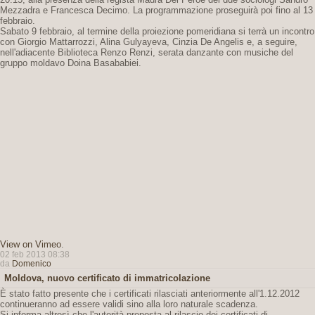
Mezzadra e Francesca Decimo. La programmazione proseguirà poi fino al 13
febbraio.
Sabato 9 febbraio, al termine della proiezione pomeridiana si terrà un incontro
con Giorgio Mattarrozzi, Alina Gulyayeva, Cinzia De Angelis e, a seguire,
nell'adiacente Biblioteca Renzo Renzi, serata danzante con musiche del
gruppo moldavo Doina Basababiei.
View on Vimeo
.
02 feb 2013 08:38
da
Domenico
Moldova, nuovo certificato di immatricolazione
È stato fatto presente che i certificati rilasciati anteriormente all'1.12.2012
continueranno ad essere validi sino alla loro naturale scadenza.
Si informa altresì che l'autorità preposta al rilascio dei certificati di