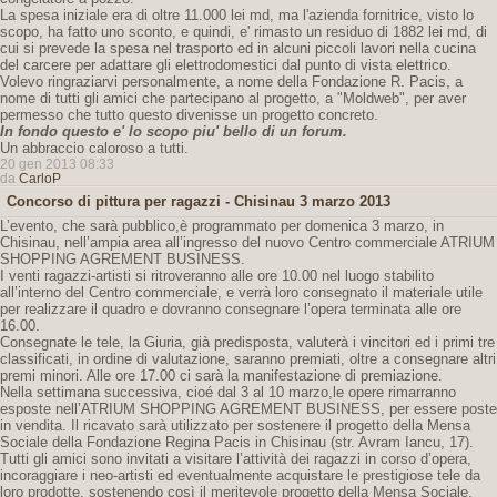
La spesa iniziale era di oltre 11.000 lei md, ma l'azienda fornitrice, visto lo
scopo, ha fatto uno sconto, e quindi, e' rimasto un residuo di 1882 lei md, di
cui si prevede la spesa nel trasporto ed in alcuni piccoli lavori nella cucina
del carcere per adattare gli elettrodomestici dal punto di vista elettrico.
Volevo ringraziarvi personalmente, a nome della Fondazione R. Pacis, a
nome di tutti gli amici che partecipano al progetto, a "Moldweb", per aver
permesso che tutto questo divenisse un progetto concreto.
In fondo questo e' lo scopo piu' bello di un forum.
Un abbraccio caloroso a tutti.
20 gen 2013 08:33
da
CarloP
Concorso di pittura per ragazzi - Chisinau 3 marzo 2013
L’evento, che sarà pubblico,è programmato per domenica 3 marzo, in
Chisinau, nell’ampia area all’ingresso del nuovo Centro commerciale ATRIUM
SHOPPING AGREMENT BUSINESS.
I venti ragazzi-artisti si ritroveranno alle ore 10.00 nel luogo stabilito
all’interno del Centro commerciale, e verrà loro consegnato il materiale utile
per realizzare il quadro e dovranno consegnare l’opera terminata alle ore
16.00.
Consegnate le tele, la Giuria, già predisposta, valuterà i vincitori ed i primi tre
classificati, in ordine di valutazione, saranno premiati, oltre a consegnare altri
premi minori. Alle ore 17.00 ci sarà la manifestazione di premiazione.
Nella settimana successiva, cioé dal 3 al 10 marzo,le opere rimarranno
esposte nell’ATRIUM SHOPPING AGREMENT BUSINESS, per essere poste
in vendita. Il ricavato sarà utilizzato per sostenere il progetto della Mensa
Sociale della Fondazione Regina Pacis in Chisinau (str. Avram Iancu, 17).
Tutti gli amici sono invitati a visitare l’attività dei ragazzi in corso d’opera,
incoraggiare i neo-artisti ed eventualmente acquistare le prestigiose tele da
loro prodotte, sostenendo così il meritevole progetto della Mensa Sociale.