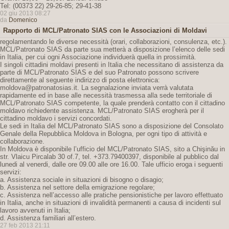
Tel: (00373 22) 29-26-85; 29-41-38
02 giu 2013 08:27
da
Domenico
Rapporto di MCL/Patronato SIAS con le Associazioni di Moldavi
regolamentando le diverse necessità (orari, collaborazioni, consulenza, etc.).
MCL/Patronato SIAS da parte sua metterà a disposizione l’elenco delle sedi
in Italia, per cui ogni Associazione individuerà quella in prossimità.
I singoli cittadini moldavi presenti in Italia che necessitano di assistenza da
parte di MCL/Patronato SIAS e del suo Patronato possono scrivere
direttamente al seguente indirizzo di posta elettronica:
moldova@patronatosias.it. La segnalazione inviata verrà valutata
rapidamente ed in base alle necessità trasmessa alla sede territoriale di
MCL/Patronato SIAS competente, la quale prenderà contatto con il cittadino
moldavo richiedente assistenza. MCL/Patronato SIAS erogherà per il
cittadino moldavo i servizi concordati.
Le sedi in Italia del MCL/Patronato SIAS sono a disposizione del Consolato
Genale della Repubblica Moldova in Bologna, per ogni tipo di attività e
collaborazione.
In Moldova è disponibile l’ufficio del MCL/Patronato SIAS, sito a Chişinău in
str. Vlaicu Pircalab 30 of.7, tel. +373.79400397, disponibile al pubblico dal
lunedi al venerdi, dalle ore 09.00 alle ore 16.00. Tale ufficio eroga i seguenti
servizi:
a. Assistenza sociale in situazioni di bisogno o disagio;
b. Assistenza nel settore della emigrazione regolare;
c. Assistenza nell’accesso alle pratiche pensionistiche per lavoro effettuato
in Italia, anche in situazioni di invalidità permanenti a causa di incidenti sul
lavoro avvenuti in Italia;
d. Assistenza familiari all’estero.
27 feb 2013 21:11