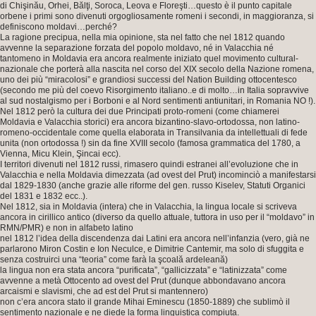
di Chişinău, Orhei, Bălţi, Soroca, Leova e Floreşti…questo è il punto capitale
orbene i primi sono divenuti orgogliosamente romeni i secondi, in maggioranza, si
definiscono moldavi…perché?
La ragione precipua, nella mia opinione, sta nel fatto che nel 1812 quando
avvenne la separazione forzata del popolo moldavo, né in Valacchia né
tantomeno in Moldavia era ancora realmente iniziato quel movimento cultural-
nazionale che porterà alla nascita nel corso del XIX secolo della Nazione romena,
uno dei più “miracolosi” e grandiosi successi del Nation Building ottocentesco
(secondo me più del coevo Risorgimento italiano..e di molto…in Italia sopravvive
al sud nostalgismo per i Borboni e al Nord sentimenti antiunitari, in Romania NO !).
Nel 1812 però la cultura dei due Principati proto-romeni (come chiamerei
Moldavia e Valacchia storici) era ancora bizantino-slavo-ortodossa, non latino-
romeno-occidentale come quella elaborata in Transilvania da intellettuali di fede
unita (non ortodossa !) sin da fine XVIII secolo (famosa grammatica del 1780, a
Vienna, Micu Klein, Şincai ecc).
I territori divenuti nel 1812 russi, rimasero quindi estranei all’evoluzione che in
Valacchia e nella Moldavia dimezzata (ad ovest del Prut) incominciò a manifestarsi
dal 1829-1830 (anche grazie alle riforme del gen. russo Kiselev, Statuti Organici
del 1831 e 1832 ecc..).
Nel 1812, sia in Moldavia (intera) che in Valacchia, la lingua locale si scriveva
ancora in cirillico antico (diverso da quello attuale, tuttora in uso per il “moldavo” in
RMN/PMR) e non in alfabeto latino
nel 1812 l’idea della discendenza dai Latini era ancora nell’infanzia (vero, già ne
parlarono Miron Costin e Ion Neculce, e Dimitrie Cantemir, ma solo di sfuggita e
senza costruirci una “teoria” come farà la şcoală ardeleană)
la lingua non era stata ancora “purificata”, “gallicizzata” e “latinizzata” come
avvenne a metà Ottocento ad ovest del Prut (dunque abbondavano ancora
arcaismi e slavismi, che ad est del Prut si mantennero)
non c’era ancora stato il grande Mihai Eminescu (1850-1889) che sublimò il
sentimento nazionale e ne diede la forma linguistica compiuta.