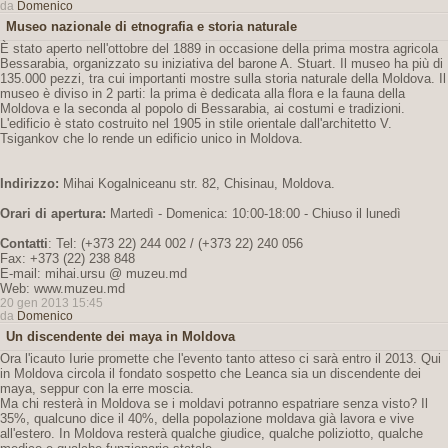
da
Domenico
Museo nazionale di etnografia e storia naturale
È stato aperto nell'ottobre del 1889 in occasione della prima mostra agricola
Bessarabia, organizzato su iniziativa del barone A. Stuart. Il museo ha più di
135.000 pezzi, tra cui importanti mostre sulla storia naturale della Moldova. Il
museo è diviso in 2 parti: la prima è dedicata alla flora e la fauna della
Moldova e la seconda al popolo di Bessarabia, ai costumi e tradizioni.
L'edificio è stato costruito nel 1905 in stile orientale dall'architetto V.
Tsigankov che lo rende un edificio unico in Moldova.
Indirizzo:
Mihai Kogalniceanu str. 82, Chisinau, Moldova.
Orari di apertura:
Martedì - Domenica: 10:00-18:00 - Chiuso il lunedì
Contatti
: Tel: (+373 22) 244 002 / (+373 22) 240 056
Fax: +373 (22) 238 848
E-mail: mihai.ursu @ muzeu.md
Web: www.muzeu.md
20 gen 2013 15:45
da
Domenico
Un discendente dei maya in Moldova
Ora l'icauto Iurie promette che l'evento tanto atteso ci sarà entro il 2013. Qui
in Moldova circola il fondato sospetto che Leanca sia un discendente dei
maya, seppur con la erre moscia.
Ma chi resterà in Moldova se i moldavi potranno espatriare senza visto? Il
35%, qualcuno dice il 40%, della popolazione moldava già lavora e vive
all'estero. In Moldova resterà qualche giudice, qualche poliziotto, qualche