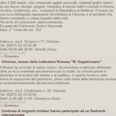
oltre 2.000 reperti, che comprende oggetti personali, materiali grafici relativi
al suo lavoro; disegni, progetti, fotografie di famosi edifici costruiti in Russia,
Ucraina, Uzbekistan, ecc, compresa la Repubblica di Moldova. Il museo ha
una ricca bibliografia riguardante l'architettura di Chisinau e di architetti che
hanno contribuito a creare l'aspetto della città.
Tecniche di costruzione: pietra intonacata
Fa parte del Patrimonio Storico Nazionale
Data: 2 ° metà del sec. XIX
Indirizzo: via A. Sciusev n.77, Chisinau
Tel: (00373 22) 22 03 08
Dalle 09.00 alle 18.00. Venerdi chiuso
02 giu 2013 16:00
da
Domenico
Chisinau, museo della Letteratura Romena “M. Kogalniceanu”
Il Museo ha un fondo di valore storico, documentario e letterario affermato,
offre un ricco materiale documentario per la studio, la comunicazione è
destinato ai ricercatori del settore e al pubblico, in quanto fornisce sotto
forma di esposizioni del patrimonio, prove sulla storia della letteratura rumena
e contemporaneamente del processo letterario.
Indirizzo: via A. Corobceanu n. 26, Chisinau
Tel: (00373 22) 23 53 65
Dalle 11.00 alle 17.00. Domenica chiuso
02 giu 2013 09:10
da
Domenico
Centinaia di migranti moldavi hanno partecipato ad un flashmob
internazionale