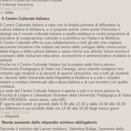
medico e qualche funzionario statale.
I milionari insomma.
19 gen 2013 13:34
da
nikita
Il Centro Culturale Italiano
Il Centro Culturale Italiano è nato con la finalità primaria di diffondere la
cultura italiana in Moldova, e si propone anche come punto d’incontro e
dialogo tra il mondo culturale italiano e quello moldavo e centro propulsore di
iniziative di cooperazione culturale e scientifica tra l’Italia e la Moldova.
Il Centro Culturale offre la sua collaborazione a tutti gli enti che vogliano
assumere iniziative che vadano nel senso dello sviluppo della conoscenza
della lingua e della cultura italiana e spera che le sue attivita' future trovino il
sostegno delle istituzioni educative, economiche e amministrative moldave e
italiane.
Anche se il Centro Culturale Italiano ha la propria sede fisica presso
l’Università Pedagogica di Stato Ion Creanga, esso intende rivolgersi non
soltanto agli studenti e ai docenti di questa Università, ma a tutti gli studenti
e i docenti delle Università della Repubblica Moldova e a tutti i cittadini
italiani e moldavi interessati alla cultura italiana e al suo incontro con quella
moldava.
La sede del Centro Cultuale Italiano è aperta a tutti e si trova presso la
Facoltà di Lingue e Letterature Straniere della Universita' Pedagogica di Stato
ION CREANGA, sesto piano, sala 605.
E' aperta dal lunedì al giovedì dalle 9.30 alle 12.30 e dalle 14.00 alle 16.00.
La biblioteca è accessibile dalle ore 14.00 alle 16.00 degli stessi giorni.
19 gen 2013 13:32
da
Infopoint
Niente aumento dello stipendio minimo obbligatorio
Secondo il ministro del Lavoro moldavo, Valentina Buliga, l'aumento dello