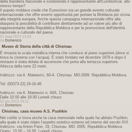
della Bandiera Nazionale e sostenendo il rappresentante all'Eurofestival, allo
stesso tempo?
Il popolo moldavo crede che Eurovision sia un grande evento culturale
internazionale che offre enormi opportunità per portare la Moldavia più vicina
alla integrità europea. Anche questa campagna internazionale offre alla
diaspora la possibilità di contribuire direttamente ad un valore più alto di
rappresentante della Repubblica Moldova e per la promozione dell'identità
nazionale e culturale del paese.
01 mag 2013 13:49
da
Domenico
Museo di Storia della città di Chisinau
È rimasta la scala metallica interna che conduce al piano superiore (dove si
trova la cisterna con l’acqua). È stato fondato nel dicembre 1979 e dopo il
restauro è stata dotata di ascensore che porta alla terrazza superiore.
Altezza della torre 22 metri.
Indirizzo: via A. Mateevici, 60-A. Chisinau. MD-2009. Repubblica Moldova.
Tel: (00373-22) 24-16-48
Indirizzo: via A. Mateevici n. 60A, Chisinau
Dalle 10.00 alle 18.00 Lunedi chiuso
02 giu 2013 16:11
da
Domenico
Chisinau, casa museo A.S. Pushkin
Nel cortile si trova anche la casa memoriale nella quale ha abitato Pushkin,
alla quale è stato ridato l’aspetto estetico esterno ed interno del secolo XIX.
Indirizzo: via Anton Pann, 19, Chisinau. MD- 2005, Repubblica Moldova
Orario: 10,00 – 16,00. Lunedì chiuso