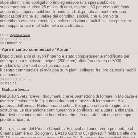
stipendio minimo obbligatorio impiegherebbe una spesa pubblica
supplementare di circa 25 milioni di euro, ovvero il 50 per cento del fondo
annuo degli stipendi pubblici. Stando alla Buliga, tale aumento avrebbe
implicazioni anche sul valore dei contributi sociali, che a loro volta
dovrebbero essere aumentati, e nelle condizioni attuali il bilancio pubblico
non supporta tale modifiche nella sua struttura.
Fonte:
Agenzia Nova
20 gen 2013 10:07
da
Domenico
Apre il centro commerciale "Atrium"
Dopo diversi anni di lavori l'interno è stato completamente modificato per
dare spazio a moltissimi negozi (200 circa),uffici (su un'area di 3000
mq),kid's land e food court panoramica.
Il centro commerciale si sviluppa su 4 piani, collegati fra loro da scale mobili
e ascensori.
24 gen 2013 18:27
da
badica
Nadea e Sveta
Nel 2010 Sveta riceve i documenti che le permettono di tornare in Moldavia e
rivedere finalmente la figlia dopo due anni e mezzo di lontananza. Alla
partenza dell’amica, Nadea rimane sola a Bologna e cerca di reagire alla
solitudine. Le due amiche continueranno a confidarsi ed aiutarsi a distanza. I
loro destini si incroceranno fino ad invertirsi, in una storia di donne sempre
pronte a ripartire.
Il film, vincitore del Premio Cipputi al Festival di Torino, verrà presentato al
Cinema Lumière di Bologna (via Azzo Gardino 65) giovedì 7 febbraio alle ore
20.15, alla presenza della regista Maura Del Peroe dei due sociologi Sandro