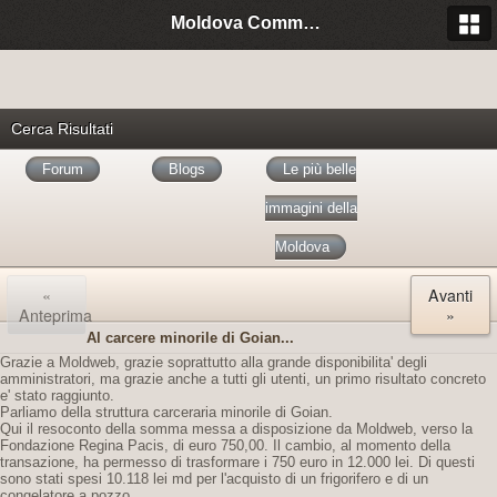
Moldova Community Italia
Cerca Risultati
Forum
Blogs
Le più belle
immagini della
Moldova
«
Avanti
Anteprima
»
Al carcere minorile di Goian...
Grazie a Moldweb, grazie soprattutto alla grande disponibilita' degli
amministratori, ma grazie anche a tutti gli utenti, un primo risultato concreto
e' stato raggiunto.
Parliamo della struttura carceraria minorile di Goian.
Qui il resoconto della somma messa a disposizione da Moldweb, verso la
Fondazione Regina Pacis, di euro 750,00. Il cambio, al momento della
transazione, ha permesso di trasformare i 750 euro in 12.000 lei. Di questi
sono stati spesi 10.118 lei md per l'acquisto di un frigorifero e di un
congelatore a pozzo.