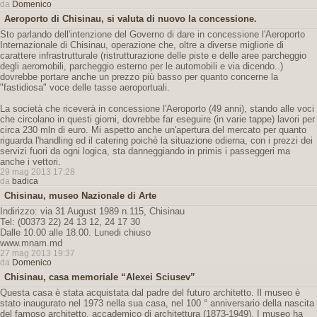
da
Domenico
Aeroporto di Chisinau, si valuta di nuovo la concessione.
Sto parlando dell'intenzione del Governo di dare in concessione l'Aeroporto
Internazionale di Chisinau, operazione che, oltre a diverse migliorie di
carattere infrastrutturale (ristrutturazione delle piste e delle aree parcheggio
degli aeromobili, parcheggio esterno per le automobili e via dicendo..)
dovrebbe portare anche un prezzo più basso per quanto concerne la
"fastidiosa" voce delle tasse aeroportuali.
La società che riceverà in concessione l'Aeroporto (49 anni), stando alle voci
che circolano in questi giorni, dovrebbe far eseguire (in varie tappe) lavori per
circa 230 mln di euro. Mi aspetto anche un'apertura del mercato per quanto
riguarda l'handling ed il catering poichè la situazione odierna, con i prezzi dei
servizi fuori da ogni logica, sta danneggiando in primis i passeggeri ma
anche i vettori.
29 mag 2013 17:28
da
badica
Chisinau, museo Nazionale di Arte
Indirizzo: via 31 August 1989 n.115, Chisinau
Tel: (00373 22) 24 13 12, 24 17 30
Dalle 10.00 alle 18.00. Lunedi chiuso
www.mnam.md
27 mag 2013 19:37
da
Domenico
Chisinau, casa memoriale “Alexei Sciusev”
Questa casa è stata acquistata dal padre del futuro architetto. Il museo è
stato inaugurato nel 1973 nella sua casa, nel 100 ° anniversario della nascita
del famoso architetto, accademico di architettura (1873-1949). I museo ha