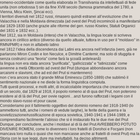
romeno-occidentale come quella elaborata in Transilvania da intellettuali di fede
unita (non ortodossa !) sin da fine XVIII secolo (famosa grammatica del 1780, a
Vienna, Micu Klein, Şincai ecc).
I territori divenuti nel 1812 russi, rimasero quindi estranei all’evoluzione che in
Valacchia e nella Moldavia dimezzata (ad ovest del Prut) incominciò a manifestarsi
dal 1829-1830 (anche grazie alle riforme del gen. russo Kiselev, Statuti Organici
del 1831 e 1832 ecc..).
Nel 1812, sia in Moldavia (intera) che in Valacchia, la lingua locale si scriveva
ancora in cirillico antico (diverso da quello attuale, tuttora in uso per il “moldavo” in
RMN/PMR) e non in alfabeto latino
nel 1812 l’idea della discendenza dai Latini era ancora nell’infanzia (vero, già ne
parlarono Miron Costin e Ion Neculce, e Dimitrie Cantemir, ma solo di sfuggita e
senza costruirci una “teoria” come farà la şcoală ardeleană)
la lingua non era stata ancora “purificata”, “gallicizzata” e “latinizzata” come
avvenne a metà Ottocento ad ovest del Prut (dunque abbondavano ancora
arcaismi e slavismi, che ad est del Prut si mantennero)
non c’era ancora stato il grande Mihai Eminescu (1850-1889) che sublimò il
sentimento nazionale e ne diede la forma linguistica compiuta.
Tutti questi processi, e molti altri, di incalcolabile importanza che crearono in meno
di un secolo, dal 1829 al 1918, il popolo romeno al di qua del Prut, non poterono
esistere al di là del Prut, per ovvie ragioni…anzi furono rafforzati i legami con il
mondo slavo-russo et pour cause.
Consideriamo poi il fallimento oggettivo del dominio romeno del 1918-1940 (lo
ammettono tutti, anche i romeni di vedute larghe), le ferite della guerra e la
sovietizzazione/russificazione di epoca sovietica, 1940-1941 e 1944-1989, e
comprendiamo facilmente l’abisso che si è instaurato fra le due rive del Prut
Dunque, per concludere, anche i moldavi al di là del Prut AVREBBERO POTUTO
DIVENIRE ROMENI, come lo divennero i loro fratelli di Dorohoi e Focşani (non
mancava loro nulla o quasi che non mancasse anche ai fratelli di ovest Prut) ma la
Storia con le sue leggi, dure ma ineluttabili, ha deciso altrimenti.