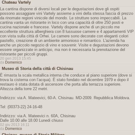
Chateau Vartely
La cantina dispone di diversi locali per le degustazioni dove gli ospiti
possono assaggiare vini Vartely assieme a vini della stessa fascia di prezzo
da rinomate regioni vinicole del mondo. Le strutture sono impeccabili. La
cantina vanta un ristorante in loco con una capacità di oltre 250 posti e
cucina nazionale e francese. Vartely dispone anche di un piccolo me
eccellente struttura alberghiera con 8 lussuose camere e 4 appartamenti VIP
con vista sulla città di Orhei. Le camere sono decorate con eleganti colori
pastello, creazione di un ambiente armonioso e romantico. L'azienda ha
anche un piccolo negozio di vino e souvenir. Visite e degustazioni devono
essere organizzate in anticipo, ma non è necessaria la prenotazione del
ristorante per piccoli gruppi.
20 gen 2013 15:45
da
Domenico
Museo di Storia della città di Chisinau
È rimasta la scala metallica interna che conduce al piano superiore (dove si
trova la cisterna con l’acqua). È stato fondato nel dicembre 1979 e dopo il
restauro è stata dotata di ascensore che porta alla terrazza superiore.
Altezza della torre 22 metri.
Indirizzo: via A. Mateevici, 60-A. Chisinau. MD-2009. Repubblica Moldova.
Tel: (00373-22) 24-16-48
Indirizzo: via A. Mateevici n. 60A, Chisinau
Dalle 10.00 alle 18.00 Lunedi chiuso
02 giu 2013 16:11
da
Domenico
Chsinau, museo di Storia Militare