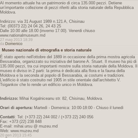
Al momento attuale ha un patrimonio di circa 135.000 pezzi. Detiene
un’importante collezione di pezzi riferiti alla storia naturale della Repubblica
Moldova.
Indirizzo: via 31 August 1989 n.121 A, Chisinau
Tel: (00373 22) 24 04 26, 24 43 25
Dalle 10.00 alle 18.00 (inverno 17.00). Venerdi chiuso
www.nationalmuseum.md
27 mag 2013 18:39
da
Domenico
Museo nazionale di etnografia e storia naturale
È stato aperto nell'ottobre del 1889 in occasione della prima mostra agricola
Bessarabia, organizzato su iniziativa del barone A. Stuart. Il museo ha più di
135.000 pezzi, tra cui importanti mostre sulla storia naturale della Moldova. Il
museo è diviso in 2 parti: la prima è dedicata alla flora e la fauna della
Moldova e la seconda al popolo di Bessarabia, ai costumi e tradizioni.
L'edificio è stato costruito nel 1905 in stile orientale dall'architetto V.
Tsigankov che lo rende un edificio unico in Moldova.
Indirizzo:
Mihai Kogalniceanu str. 82, Chisinau, Moldova.
Orari di apertura:
Martedì - Domenica: 10:00-18:00 - Chiuso il lunedì
Contatti
: Tel: (+373 22) 244 002 / (+373 22) 240 056
Fax: +373 (22) 238 848
E-mail: mihai.ursu @ muzeu.md
Web: www.muzeu.md
20 gen 2013 15:45