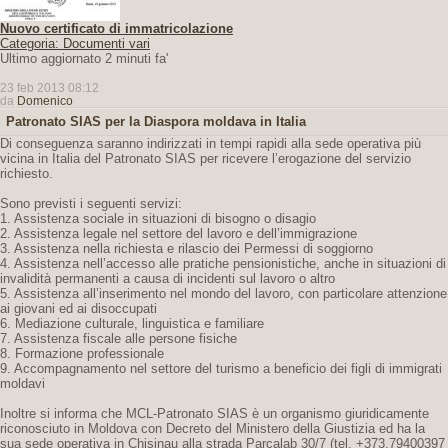
Nuovo certificato di immatricolazione
Categoria: Documenti vari
Ultimo aggiornato 2 minuti fa'
23 feb 2013 08:12
da
Domenico
Patronato SIAS per la Diaspora moldava in Italia
Di conseguenza saranno indirizzati in tempi rapidi alla sede operativa più
vicina in Italia del Patronato SIAS per ricevere l’erogazione del servizio
richiesto.
Sono previsti i seguenti servizi:
1. Assistenza sociale in situazioni di bisogno o disagio
2. Assistenza legale nel settore del lavoro e dell’immigrazione
3. Assistenza nella richiesta e rilascio dei Permessi di soggiorno
4. Assistenza nell’accesso alle pratiche pensionistiche, anche in situazioni di
invalidità permanenti a causa di incidenti sul lavoro o altro
5. Assistenza all’inserimento nel mondo del lavoro, con particolare attenzione
ai giovani ed ai disoccupati
6. Mediazione culturale, linguistica e familiare
7. Assistenza fiscale alle persone fisiche
8. Formazione professionale
9. Accompagnamento nel settore del turismo a beneficio dei figli di immigrati
moldavi
Inoltre si informa che MCL-Patronato SIAS è un organismo giuridicamente
riconosciuto in Moldova con Decreto del Ministero della Giustizia ed ha la
sua sede operativa in Chisinau alla strada Parcalab 30/7 (tel. +373.79400397