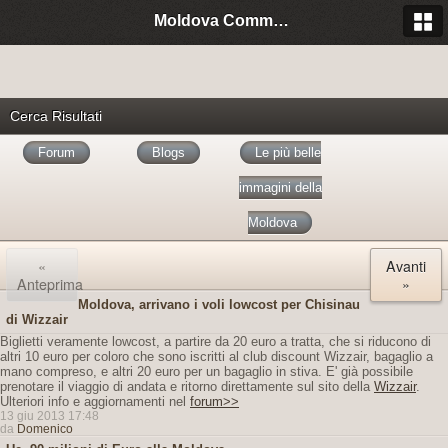
Moldova Community Italia
Cerca Risultati
Forum
Blogs
Le più belle
immagini della
Moldova
«
Avanti
Anteprima
»
Moldova, arrivano i voli lowcost per Chisinau
di Wizzair
Biglietti veramente lowcost, a partire da 20 euro a tratta, che si riducono di
altri 10 euro per coloro che sono iscritti al club discount Wizzair, bagaglio a
mano compreso, e altri 20 euro per un bagaglio in stiva. E' già possibile
prenotare il viaggio di andata e ritorno direttamente sul sito della
Wizzair
.
Ulteriori info e aggiornamenti nel
forum>>
13 giu 2013 17:48
da
Domenico