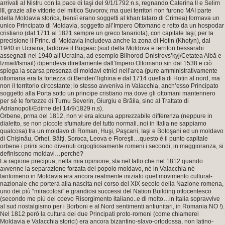
arrivati al Nistru con la pace di Iaşi del 9/1/1792 n.s, regnando Caterina II e Selim
III, grazie alle vittorie del mitico Suvorov, ma quei territori non furono MAI parte
della Moldavia storica, bensì erano soggetti al khan tataro di Crimea) formava un
unico Principato di Moldavia, soggetto all’Impero Ottomano e retto da un hospodar
cristiano (dal 1711 al 1821 sempre un greco fanariota), con capitale Iaşi; per la
precisione il Princ. di Moldavia includeva anche la zona di Hotin (Khotyn), dal
1940 in Ucraina, laddove il Bugeac (sud della Moldova e territori bessarabi
assegnati nel 1940 all’Ucraina, ad esempio Bilhorod-Dnistrovs’kyj/Cetatea Albă e
Izmaïl/Ismail) dipendeva direttamente dall’Impero Ottomano sin dal 1538 e ciò
spiega la scarsa presenza di moldavi etnici nell’area (pure amministrativamente
ottomana era la fortezza di Bender/Tighina e dal 1714 quella di Hotin al nord, ma
non il territorio circostante; lo stesso avveniva in Valacchia, anch’esso Principato
soggetto alla Porta sotto un principe cristiano ma dove gli ottomani mantennero
per sé le fortezze di Turnu Severin, Giurgiu e Brăila, sino al Trattato di
Adrianopoli/Edirne del 14/9/1829 n.s).
Orbene, prma del 1812, non vi era alcuna apprezzabile differenza (neppure in
dialetto, se non piccole sfumature del tutto normali..noi in Italia ne sappiamo
qualcosa) fra un moldavo di Roman, Huşi, Paşcani, Iaşi e Botoşani ed un moldavo
di Chişinău, Orhei, Bălţi, Soroca, Leova e Floreşti…questo è il punto capitale
orbene i primi sono divenuti orgogliosamente romeni i secondi, in maggioranza, si
definiscono moldavi…perché?
La ragione precipua, nella mia opinione, sta nel fatto che nel 1812 quando
avvenne la separazione forzata del popolo moldavo, né in Valacchia né
tantomeno in Moldavia era ancora realmente iniziato quel movimento cultural-
nazionale che porterà alla nascita nel corso del XIX secolo della Nazione romena,
uno dei più “miracolosi” e grandiosi successi del Nation Building ottocentesco
(secondo me più del coevo Risorgimento italiano..e di molto…in Italia sopravvive
al sud nostalgismo per i Borboni e al Nord sentimenti antiunitari, in Romania NO !).
Nel 1812 però la cultura dei due Principati proto-romeni (come chiamerei
Moldavia e Valacchia storici) era ancora bizantino-slavo-ortodossa, non latino-