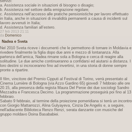
servizi:
a. Assistenza sociale in situazioni di bisogno o disagio;
b. Assistenza nel settore della emigrazione regolare;
c. Assistenza nell’accesso alle pratiche pensionistiche per lavoro effettuato
in Italia, anche in situazioni di invalidità permanenti a causa di incidenti sul
lavoro avvenuti in Italia;
d. Assistenza familiari all’estero.
27 feb 2013 21:11
da
Domenico
Nadea e Sveta
Nel 2010 Sveta riceve i documenti che le permettono di tornare in Moldavia e
rivedere finalmente la figlia dopo due anni e mezzo di lontananza. Alla
partenza dell’amica, Nadea rimane sola a Bologna e cerca di reagire alla
solitudine. Le due amiche continueranno a confidarsi ed aiutarsi a distanza. I
loro destini si incroceranno fino ad invertirsi, in una storia di donne sempre
pronte a ripartire.
Il film, vincitore del Premio Cipputi al Festival di Torino, verrà presentato al
Cinema Lumière di Bologna (via Azzo Gardino 65) giovedì 7 febbraio alle ore
20.15, alla presenza della regista Maura Del Peroe dei due sociologi Sandro
Mezzadra e Francesca Decimo. La programmazione proseguirà poi fino al 13
febbraio.
Sabato 9 febbraio, al termine della proiezione pomeridiana si terrà un incontro
con Giorgio Mattarrozzi, Alina Gulyayeva, Cinzia De Angelis e, a seguire,
nell'adiacente Biblioteca Renzo Renzi, serata danzante con musiche del
gruppo moldavo Doina Basababiei.