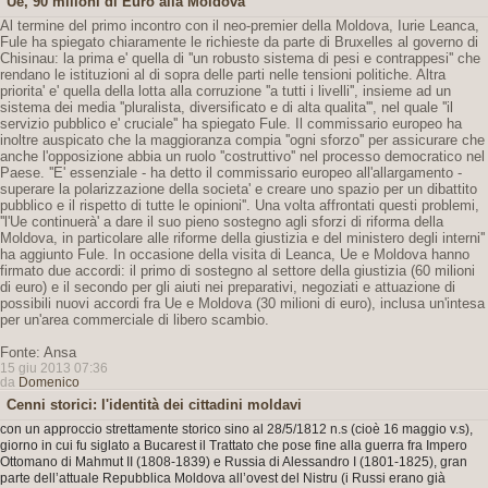
Ue, 90 milioni di Euro alla Moldova
Al termine del primo incontro con il neo-premier della Moldova, Iurie Leanca,
Fule ha spiegato chiaramente le richieste da parte di Bruxelles al governo di
Chisinau: la prima e' quella di ''un robusto sistema di pesi e contrappesi'' che
rendano le istituzioni al di sopra delle parti nelle tensioni politiche. Altra
priorita' e' quella della lotta alla corruzione ''a tutti i livelli'', insieme ad un
sistema dei media ''pluralista, diversificato e di alta qualita''', nel quale ''il
servizio pubblico e' cruciale'' ha spiegato Fule. Il commissario europeo ha
inoltre auspicato che la maggioranza compia ''ogni sforzo'' per assicurare che
anche l'opposizione abbia un ruolo ''costruttivo'' nel processo democratico nel
Paese. ''E' essenziale - ha detto il commissario europeo all'allargamento -
superare la polarizzazione della societa' e creare uno spazio per un dibattito
pubblico e il rispetto di tutte le opinioni''. Una volta affrontati questi problemi,
''l'Ue continuerà' a dare il suo pieno sostegno agli sforzi di riforma della
Moldova, in particolare alle riforme della giustizia e del ministero degli interni''
ha aggiunto Fule. In occasione della visita di Leanca, Ue e Moldova hanno
firmato due accordi: il primo di sostegno al settore della giustizia (60 milioni
di euro) e il secondo per gli aiuti nei preparativi, negoziati e attuazione di
possibili nuovi accordi fra Ue e Moldova (30 milioni di euro), inclusa un'intesa
per un'area commerciale di libero scambio.
Fonte: Ansa
15 giu 2013 07:36
da
Domenico
Cenni storici: l'identità dei cittadini moldavi
con un approccio strettamente storico sino al 28/5/1812 n.s (cioè 16 maggio v.s),
giorno in cui fu siglato a Bucarest il Trattato che pose fine alla guerra fra Impero
Ottomano di Mahmut II (1808-1839) e Russia di Alessandro I (1801-1825), gran
parte dell’attuale Repubblica Moldova all’ovest del Nistru (i Russi erano già