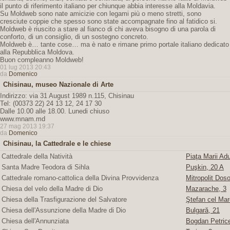
il punto di riferimento italiano per chiunque abbia interesse alla Moldavia.
Su Moldweb sono nate amicizie con legami più o meno stretti, sono
cresciute coppie che spesso sono state accompagnate fino al fatidico si.
Moldweb è riuscito a stare al fianco di chi aveva bisogno di una parola di
conforto, di un consiglio, di un sostegno concreto.
Moldweb è… tante cose… ma è nato e rimane primo portale italiano dedicato
alla Repubblica Moldova.
Buon compleanno Moldweb!
01 lug 2013 20:43
da
Domenico
Chisinau, museo Nazionale di Arte
Indirizzo: via 31 August 1989 n.115, Chisinau
Tel: (00373 22) 24 13 12, 24 17 30
Dalle 10.00 alle 18.00. Lunedi chiuso
www.mnam.md
27 mag 2013 19:37
da
Domenico
Chisinau, la Cattedrale e le chiese
Cattedrale della Natività
Piaţa Marii Adu
Santa Madre Teodora di Sihla
Puşkin, 20 A
Cattedrale romano-cattolica della Divina Provvidenza
Mitropolit Doso
Chiesa del velo della Madre di Dio
Mazarache, 3
Chiesa della Trasfigurazione del Salvatore
Ştefan cel Mare
Chiesa dell'Assunzione della Madre di Dio
Bulgară, 21
Chiesa dell'Annunziata
Bogdan Petric