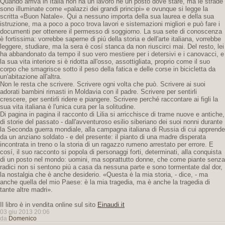
Quando arriva in Italia non ha un lavoro né un posto dove stare, ma le strade
sono illuminate come «palazzi dei grandi principi» e ovunque si legge la
scritta «Buon Natale». Qui a nessuno importa della sua laurea e della sua
istruzione, ma a poco a poco trova lavori e sistemazioni migliori e può fare i
documenti per ottenere il permesso di soggiorno. La sua sete di conoscenza
è fortissima: vorrebbe saperne di piú della storia e dell'arte italiana, vorrebbe
leggere, studiare, ma la sera è cosí stanca da non riuscirci mai. Del resto, lei
ha abbandonato da tempo il suo vero mestiere per i detersivi e i canovacci, e
la sua vita interiore si è ridotta all'osso, assottigliata, proprio come il suo
corpo che smagrisce sotto il peso della fatica e delle corse in bicicletta da
un'abitazione all'altra.
Non le resta che scrivere. Scrivere ogni volta che può. Scrivere ai suoi
adorati bambini rimasti in Moldavia con il padre. Scrivere per sentirli
crescere, per sentirli ridere e piangere. Scrivere perché raccontare ai figli la
sua vita italiana è l'unica cura per la solitudine.
Di pagina in pagina il racconto di Lilia si arricchisce di trame nuove e antiche,
di storie del passato - dall'avventuroso esilio siberiano dei suoi nonni durante
la Seconda guerra mondiale, alla campagna italiana di Russia di cui apprende
da un anziano soldato - e del presente: il pianto di una madre disperata
incontrata in treno o la storia di un ragazzo rumeno arrestato per errore. E
cosí, il suo racconto si popola di personaggi forti, determinati, alla conquista
di un posto nel mondo: uomini, ma soprattutto donne, che come piante senza
radici non si sentono piú a casa da nessuna parte e sono tormentate dal dor,
la nostalgia che è anche desiderio. «Questa è la mia storia, - dice, - ma
anche quella del mio Paese: è la mia tragedia, ma è anche la tragedia di
tante altre madri».
Il libro è in vendita online sul sito
Einaudi.it
03 giu 2013 20:06
da
Domenico