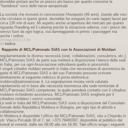
dovrebbe portare anche un prezzo più basso per quanto concerne la
"fastidiosa" voce delle tasse aeroportuali.
La società che riceverà in concessione l'Aeroporto (49 anni), stando alle voci
che circolano in questi giorni, dovrebbe far eseguire (in varie tappe) lavori per
circa 230 mln di euro. Mi aspetto anche un'apertura del mercato per quanto
riguarda l'handling ed il catering poichè la situazione odierna, con i prezzi dei
servizi fuori da ogni logica, sta danneggiando in primis i passeggeri ma
anche i vettori.
29 mag 2013 17:28
da
badica
Rapporto di MCL/Patronato SIAS con le Associazioni di Moldavi
regolamentando le diverse necessità (orari, collaborazioni, consulenza, etc.).
MCL/Patronato SIAS da parte sua metterà a disposizione l’elenco delle sedi
in Italia, per cui ogni Associazione individuerà quella in prossimità.
I singoli cittadini moldavi presenti in Italia che necessitano di assistenza da
parte di MCL/Patronato SIAS e del suo Patronato possono scrivere
direttamente al seguente indirizzo di posta elettronica:
moldova@patronatosias.it. La segnalazione inviata verrà valutata
rapidamente ed in base alle necessità trasmessa alla sede territoriale di
MCL/Patronato SIAS competente, la quale prenderà contatto con il cittadino
moldavo richiedente assistenza. MCL/Patronato SIAS erogherà per il
cittadino moldavo i servizi concordati.
Le sedi in Italia del MCL/Patronato SIAS sono a disposizione del Consolato
Genale della Repubblica Moldova in Bologna, per ogni tipo di attività e
collaborazione.
In Moldova è disponibile l’ufficio del MCL/Patronato SIAS, sito a Chişinău in
str. Vlaicu Pircalab 30 of.7, tel. +373.79400397, disponibile al pubblico dal
lunedi al venerdi, dalle ore 09.00 alle ore 16.00. Tale ufficio eroga i seguenti