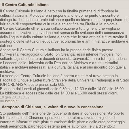
Il Centro Culturale Italiano
Il Centro Culturale Italiano è nato con la finalità primaria di diffondere la
cultura italiana in Moldova, e si propone anche come punto d’incontro e
dialogo tra il mondo culturale italiano e quello moldavo e centro propulsore di
iniziative di cooperazione culturale e scientifica tra l’Italia e la Moldova.
Il Centro Culturale offre la sua collaborazione a tutti gli enti che vogliano
assumere iniziative che vadano nel senso dello sviluppo della conoscenza
della lingua e della cultura italiana e spera che le sue attivita' future trovino il
sostegno delle istituzioni educative, economiche e amministrative moldave e
italiane.
Anche se il Centro Culturale Italiano ha la propria sede fisica presso
l’Università Pedagogica di Stato Ion Creanga, esso intende rivolgersi non
soltanto agli studenti e ai docenti di questa Università, ma a tutti gli studenti
e i docenti delle Università della Repubblica Moldova e a tutti i cittadini
italiani e moldavi interessati alla cultura italiana e al suo incontro con quella
moldava.
La sede del Centro Cultuale Italiano è aperta a tutti e si trova presso la
Facoltà di Lingue e Letterature Straniere della Universita' Pedagogica di Stato
ION CREANGA, sesto piano, sala 605.
E' aperta dal lunedì al giovedì dalle 9.30 alle 12.30 e dalle 14.00 alle 16.00.
La biblioteca è accessibile dalle ore 14.00 alle 16.00 degli stessi giorni.
19 gen 2013 13:32
da
Infopoint
Aeroporto di Chisinau, si valuta di nuovo la concessione.
Sto parlando dell'intenzione del Governo di dare in concessione l'Aeroporto
Internazionale di Chisinau, operazione che, oltre a diverse migliorie di
carattere infrastrutturale (ristrutturazione delle piste e delle aree parcheggio
degli aeromobili, parcheggio esterno per le automobili e via dicendo..)