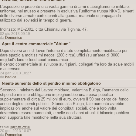
L’esposizione presente una vasta gamma di armi e abbigliamento militare:
uniforme, nel museo è presente in esclusiva l’uniforme truppa NKVD, elmetti
delle diverse armate partecipanti alla guerra, materiale di propaganda
utilizzato dai sovietici in tempo di guerra.
Indirizzo: MD-2001, città Chisinau via Tighina, 47.
02 giu 2013 09:19
da
Domenico
Apre il centro commerciale "Atrium"
Dopo diversi anni di lavori l'interno è stato completamente modificato per
dare spazio a moltissimi negozi (200 circa),uffici (su un'area di 3000
mq),kid's land e food court panoramica.
Il centro commerciale si sviluppa su 4 piani, collegati fra loro da scale mobili
e ascensori.
24 gen 2013 18:27
da
badica
Niente aumento dello stipendio minimo obbligatorio
Secondo il ministro del Lavoro moldavo, Valentina Buliga, l'aumento dello
stipendio minimo obbligatorio impiegherebbe una spesa pubblica
supplementare di circa 25 milioni di euro, ovvero il 50 per cento del fondo
annuo degli stipendi pubblici. Stando alla Buliga, tale aumento avrebbe
implicazioni anche sul valore dei contributi sociali, che a loro volta
dovrebbero essere aumentati, e nelle condizioni attuali il bilancio pubblico
non supporta tale modifiche nella sua struttura.
Fonte:
Agenzia Nova
20 gen 2013 10:07
da
Domenico