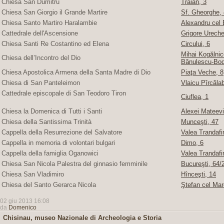
Chiesa San Dumitru
Traian, 3
Chiesa San Giorgio il Grande Martire
Sf. Gheorghe, 4
Chiesa Santo Martiro Haralambie
Alexandru cel 
Cattedrale dell'Ascensione
Grigore Ureche,
Chiesa Santi Re Costantino ed Elena
Circului, 6
Mihai Kogălnice
Chiesa dell’Incontro del Dio
Bănulescu-Bod
Chiesa Apostolica Armena della Santa Madre di Dio
Piaţa Veche, 8
Chiesa di San Panteleimon
Vlaicu Pîrcăla
Cattedrale episcopale di San Teodoro Tiron
Ciuflea, 1
Chiesa la Domenica di Tutti i Santi
Alexei Mateevi
Chiesa della Santissima Trinità
Munceşti, 47
Cappella della Resurrezione del Salvatore
Valea Trandafir
Cappella in memoria di volontari bulgari
Dimo, 6
Cappella della famiglia Oganowici
Valea Trandafir
Chiesa San Nicola Palestra del ginnasio femminile
Bucureşti, 64/2
Chiesa San Vladimiro
Hînceşti, 14
Chiesa del Santo Gerarca Nicola
Ştefan cel Mar
02 giu 2013 16:08
da
Domenico
Chisinau, museo Nazionale di Archeologia e Storia