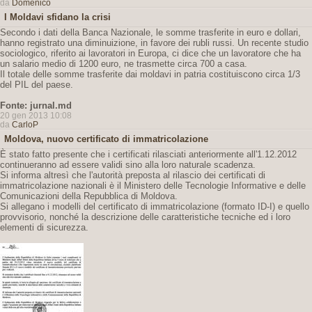
da
Domenico
I Moldavi sfidano la crisi
Secondo i dati della Banca Nazionale, le somme trasferite in euro e dollari,
hanno registrato una diminuizione, in favore dei rubli russi. Un recente studio
sociologico, riferito ai lavoratori in Europa, ci dice che un lavoratore che ha
un salario medio di 1200 euro, ne trasmette circa 700 a casa.
Il totale delle somme trasferite dai moldavi in patria costituiscono circa 1/3
del PIL del paese.
Fonte: jurnal.md
20 gen 2013 10:08
da
CarloP
Moldova, nuovo certificato di immatricolazione
È stato fatto presente che i certificati rilasciati anteriormente all'1.12.2012
continueranno ad essere validi sino alla loro naturale scadenza.
Si informa altresì che l'autorità preposta al rilascio dei certificati di
immatricolazione nazionali è il Ministero delle Tecnologie Informative e delle
Comunicazioni della Repubblica di Moldova.
Si allegano i modelli del certificato di immatricolazione (formato ID-I) e quello
provvisorio, nonché la descrizione delle caratteristiche tecniche ed i loro
elementi di sicurezza.