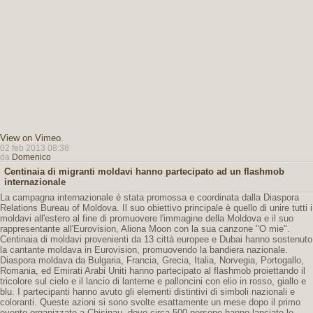
View on Vimeo
.
02 feb 2013 08:38
da
Domenico
Centinaia di migranti moldavi hanno partecipato ad un flashmob
internazionale
La campagna internazionale è stata promossa e coordinata dalla Diaspora
Relations Bureau of Moldova. Il suo obiettivo principale è quello di unire tutti i
moldavi all'estero al fine di promuovere l'immagine della Moldova e il suo
rappresentante all'Eurovision, Aliona Moon con la sua canzone "O mie".
Centinaia di moldavi provenienti da 13 città europee e Dubai hanno sostenuto
la cantante moldava in Eurovision, promuovendo la bandiera nazionale.
Diaspora moldava da Bulgaria, Francia, Grecia, Italia, Norvegia, Portogallo,
Romania, ed Emirati Arabi Uniti hanno partecipato al flashmob proiettando il
tricolore sul cielo e il lancio di lanterne e palloncini con elio in rosso, giallo e
blu. I partecipanti hanno avuto gli elementi distintivi di simboli nazionali e
coloranti. Queste azioni si sono svolte esattamente un mese dopo il primo
evento organizzato a Chisinau, dove circa 500 persone hanno lanciato le