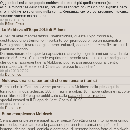
Oggi quindi esiste un popolo moldavo che non è più quello romeno (se non per
esigue minoranze dello stesso, intellettuali soprattutto), ma ciò non significa però
che i moldavi non c’entrino nulla con la Romania…ciò lo dice, presumo, il tovarišč
Vladimir Voronin ma ha torto!
02 giu 2013 16:10
da
Böhm-Ermolli
La Moldova all'Expo 2015 di Milano
Al pari di altre manifestazioni internazionali, questa Expo mondiale,
costituisce uno strumento importante per promuovere i valori nazionali a
livello globale, favorendo gli scambi culturali, economici, scientifici tra tutti i
paesi del mondo.
Da menzionare che questa exposizione si svolge ogni 5 anni,con una durata
media di 6 mesi. Chi intende esprimere il proprio voto sul piu’ bel padiglione
che dovra’ rappresentare la Moldova, può recarsi ancora oggi al centro
internazionale Moldexpo di Chisinau, presso lo stand nr.1.
09 giu 2013 07:07
da
Domenico
Moldova, una terra per turisti che non amano i turisti
E’ così che in Germania viene presentata la Moldova nella prima guida
turistica in lingua tedesca. 200 immagini a colori, 18 mappe cittadine raccolte
in un libro di 312 pagine pubblicato dalla
casa editrice Trescher
specializzatasi sull’Euopa dell’est. Costo € 16.95
09 giu 2013 06:38
da
Domenico
Buon compleanno Moldweb!
Senza grandi pretese e aspettative, senza l'obiettivo di un ritorno economico,
mettendoci solo l'amore e la passione per una terra ormai non più così
lontana, decine, anzi, ceniaia e centinaia, di persone hanno fatto di Moldweb