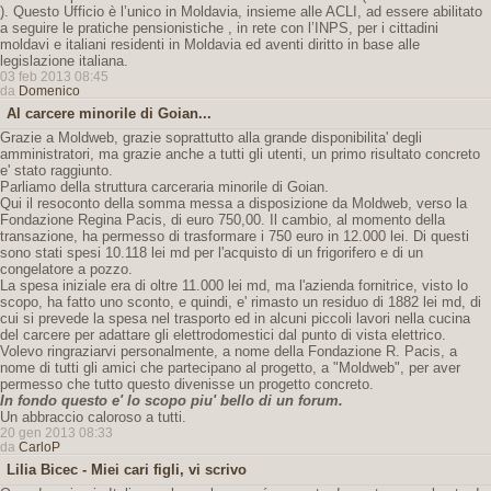
). Questo Ufficio è l’unico in Moldavia, insieme alle ACLI, ad essere abilitato
a seguire le pratiche pensionistiche , in rete con l’INPS, per i cittadini
moldavi e italiani residenti in Moldavia ed aventi diritto in base alle
legislazione italiana.
03 feb 2013 08:45
da
Domenico
Al carcere minorile di Goian...
Grazie a Moldweb, grazie soprattutto alla grande disponibilita' degli
amministratori, ma grazie anche a tutti gli utenti, un primo risultato concreto
e' stato raggiunto.
Parliamo della struttura carceraria minorile di Goian.
Qui il resoconto della somma messa a disposizione da Moldweb, verso la
Fondazione Regina Pacis, di euro 750,00. Il cambio, al momento della
transazione, ha permesso di trasformare i 750 euro in 12.000 lei. Di questi
sono stati spesi 10.118 lei md per l'acquisto di un frigorifero e di un
congelatore a pozzo.
La spesa iniziale era di oltre 11.000 lei md, ma l'azienda fornitrice, visto lo
scopo, ha fatto uno sconto, e quindi, e' rimasto un residuo di 1882 lei md, di
cui si prevede la spesa nel trasporto ed in alcuni piccoli lavori nella cucina
del carcere per adattare gli elettrodomestici dal punto di vista elettrico.
Volevo ringraziarvi personalmente, a nome della Fondazione R. Pacis, a
nome di tutti gli amici che partecipano al progetto, a "Moldweb", per aver
permesso che tutto questo divenisse un progetto concreto.
In fondo questo e' lo scopo piu' bello di un forum.
Un abbraccio caloroso a tutti.
20 gen 2013 08:33
da
CarloP
Lilia Bicec - Miei cari figli, vi scrivo